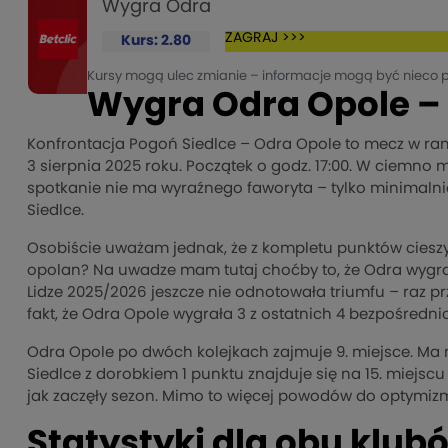
Wygra Odra
ZAGRAJ >>>
Kurs: 2.80
Kursy mogą ulec zmianie – informacje mogą być nieco 
Wygra Odra Opole – 
Konfrontacja Pogoń Siedlce – Odra Opole to mecz w ramach 
3 sierpnia 2025 roku. Początek o godz. 17:00. W ciemno m
spotkanie nie ma wyraźnego faworyta – tylko minimaln
Siedlce.
Osobiście uważam jednak, że z kompletu punktów cieszy
opolan? Na uwadze mam tutaj choćby to, że Odra wygrała
Lidze 2025/2026 jeszcze nie odnotowała triumfu – raz p
fakt, że Odra Opole wygrała 3 z ostatnich 4 bezpośrednic
Odra Opole po dwóch kolejkach zajmuje 9. miejsce. Ma 
Siedlce z dorobkiem 1 punktu znajduje się na 15. miejscu
jak zaczęły sezon. Mimo to więcej powodów do optymiz
Statystyki dla obu klub