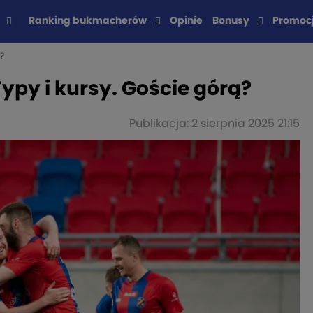
Ranking bukmacherów
Opinie
Bonusy
Promoc
?
ypy i kursy. Goście górą?
Publikacja: 2 sierpnia 2025 21:15