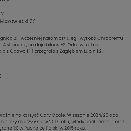
:2
Mazowiecki 3:1
Legnica 2:1, wcześniej natomiast ulegli wysoko Chrobremu
i 4 stracone, co daje bilans -2. Odra w trakcie
 z Opawą 1:1 i przegrała z Zagłębiem Lubin 1:2.
0
raźnie na korzyść Odry Opole. W sezonie 2024/25 oba
 zespoły mierzyły się w 2017 roku, wtedy padł remis 1:1 oraz
rana 1:0 w Pucharze Polski w 2015 roku.