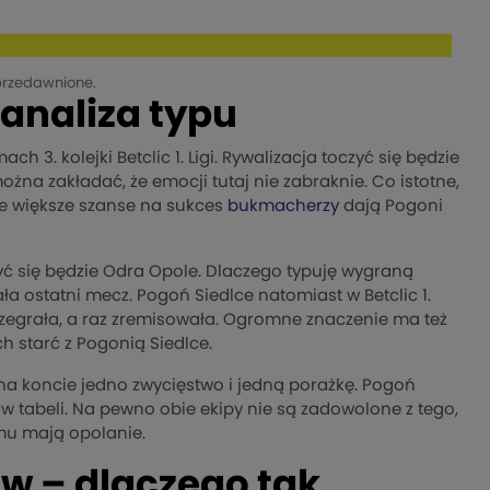
przedawnione.
analiza typu
3. kolejki Betclic 1. Ligi. Rywalizacja toczyć się będzie
ożna zakładać, że emocji tutaj nie zabraknie. Co istotne,
ie większe szanse na sukces
bukmacherzy
dają Pogoni
ć się będzie Odra Opole. Dlaczego typuję wygraną
 ostatni mecz. Pogoń Siedlce natomiast w Betclic 1.
rzegrała, a raz zremisowała. Ogromne znaczenie ma też
h starć z Pogonią Siedlce.
na koncie jedno zwycięstwo i jedną porażkę. Pogoń
 w tabeli. Na pewno obie ekipy nie są zadowolone z tego,
mu mają opolanie.
ów – dlaczego tak