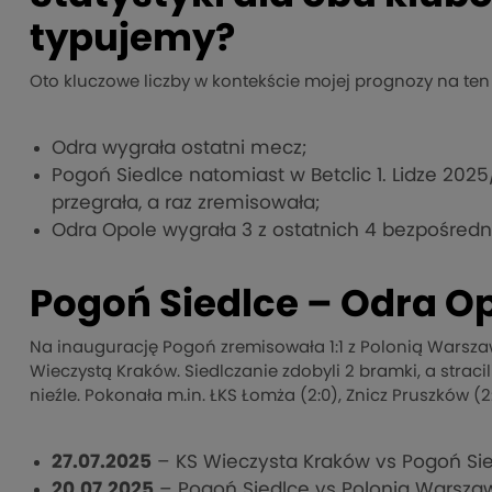
typujemy?
Oto kluczowe liczby w kontekście mojej prognozy na ten
Odra wygrała ostatni mecz;
Pogoń Siedlce natomiast w Betclic 1. Lidze 202
przegrała, a raz zremisowała;
Odra Opole wygrała 3 z ostatnich 4 bezpośredni
Pogoń Siedlce – Odra Op
Na inaugurację Pogoń zremisowała 1:1 z Polonią Warszawa
Wieczystą Kraków. Siedlczanie zdobyli 2 bramki, a stra
nieźle. Pokonała m.in. ŁKS Łomża (2:0), Znicz Pruszków (2
27.07.2025
– KS Wieczysta Kraków vs Pogoń Sied
20.07.2025
– Pogoń Siedlce vs Polonia Warszaw