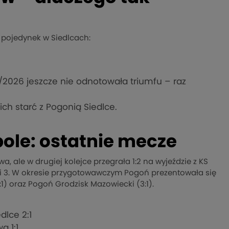
 pojedynek w Siedlcach:
5/2026 jeszcze nie odnotowała triumfu – raz
ch starć z Pogonią Siedlce.
ole: ostatnie mecze
, ale w drugiej kolejce przegrała 1:2 na wyjeździe z KS
cili 3. W okresie przygotowawczym Pogoń prezentowała się
:1) oraz Pogoń Grodzisk Mazowiecki (3:1).
lce 2:1
a 1:1