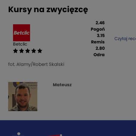
Kursy na zwycięzcę
2.46
Pogoń
3.15
Czytaj rec
Remis
Betclic
2.80
Odra
fot. Alamy/Robert Skalski
Mateusz