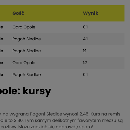
Gość
Wynik
ce
Odra Opole
0:1
le
Pogoń Siedlce
4:1
le
Pogoń Siedlce
1:1
ce
Odra Opole
1:2
le
Pogoń Siedlce
0:1
ole: kursy
 na wygraną Pogoni Siedlce wynosi 2.46. Kurs na remis
pole to 2.80. Tym samym delikatnym faworytem meczu są
 możliwy. Może zadziać się naprawdę sporo!