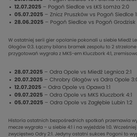
12.07.2025
– Pogoń Siedlce vs ŁKS Łomża 2:0
05.07.2025
– Znicz Pruszków vs Pogoń Siedlce 1
28.06.2025
– Pogoń Siedlce vs Pogoń Grodzisk 
W ostatniej serii gier opolanie pokonali u siebie Miedź 
Głogów 0:3. Łączny bilans bramek zespołu to 2 strzelone 
przygotowań wygrała z MKS-em Kluczbork 4:1, zremisowała
28.07.2025
– Odra Opole vs Miedź Legnica 2:1
20.07.2025
– Chrobry Głogów vs Odra Opole 3:
12.07.2025
– Odra Opole vs Opawa 1:1
09.07.2025
– Odra Opole vs MKS Kluczbork 4:1
05.07.2025
– Odra Opole vs Zagłębie Lubin 1:2
Historia ostatnich bezpośrednich spotkań przemawia wy
mecze wygrała – u siebie 4:1 i na wyjeździe 1:0. Wcześniej
zwycięstwo Odry 2:1. Jedyny ostatni sukces Pogoni to wyg