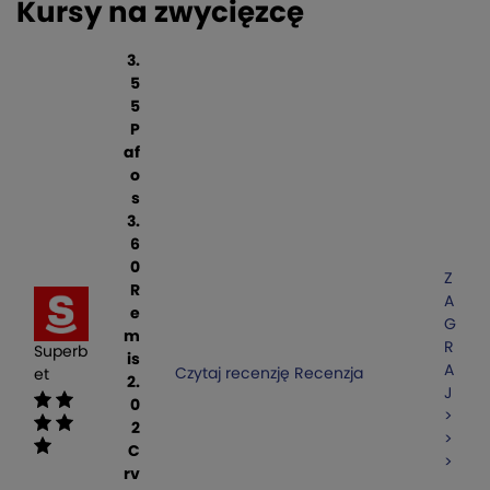
Kursy na zwycięzcę
3.
5
5
P
af
o
s
3.
6
0
Z
R
A
e
G
m
R
Superb
is
A
Czytaj recenzję
Recenzja
et
2.
J
0
>
2
>
C
>
rv