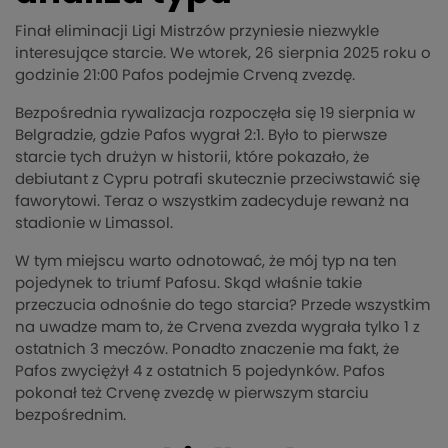
Finał eliminacji Ligi Mistrzów przyniesie niezwykle
interesujące starcie. We wtorek, 26 sierpnia 2025 roku o
godzinie 21:00 Pafos podejmie Crveną zvezdę.
Bezpośrednia rywalizacja rozpoczęła się 19 sierpnia w
Belgradzie, gdzie Pafos wygrał 2:1. Było to pierwsze
starcie tych drużyn w historii, które pokazało, że
debiutant z Cypru potrafi skutecznie przeciwstawić się
faworytowi. Teraz o wszystkim zadecyduje rewanż na
stadionie w Limassol.
W tym miejscu warto odnotować, że mój typ na ten
pojedynek to triumf Pafosu. Skąd właśnie takie
przeczucia odnośnie do tego starcia? Przede wszystkim
na uwadze mam to, że Crvena zvezda wygrała tylko 1 z
ostatnich 3 meczów. Ponadto znaczenie ma fakt, że
Pafos zwyciężył 4 z ostatnich 5 pojedynków. Pafos
pokonał też Crvenę zvezdę w pierwszym starciu
bezpośrednim.