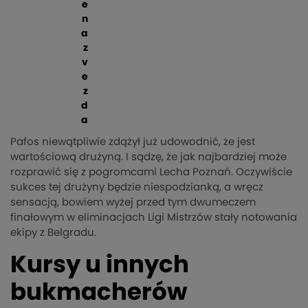
e
n
a
z
v
e
z
d
a
Pafos niewątpliwie zdążył już udowodnić, że jest
wartościową drużyną. I sądzę, że jak najbardziej może
rozprawić się z pogromcami Lecha Poznań. Oczywiście
sukces tej drużyny będzie niespodzianką, a wręcz
sensacją, bowiem wyżej przed tym dwumeczem
finałowym w eliminacjach Ligi Mistrzów stały notowania
ekipy z Belgradu.
Kursy u innych
bukmacherów