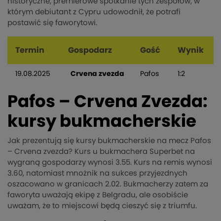
historyczne, premierowe spotkanie tych zespołów, w
którym debiutant z Cypru udowodnił, że potrafi
postawić się faworytowi.
Termin
Gospodarz
Gość
Wynik
19.08.2025
Crvena zvezda
Pafos
1:2
Pafos – Crvena Zvezda:
kursy bukmacherskie
Jak prezentują się kursy bukmacherskie na mecz Pafos
– Crvena zvezda? Kurs u bukmachera Superbet na
wygraną gospodarzy wynosi 3.55. Kurs na remis wynosi
3.60, natomiast mnożnik na sukces przyjezdnych
oszacowano w granicach 2.02. Bukmacherzy zatem za
faworyta uważają ekipę z Belgradu, ale osobiście
uważam, że to miejscowi będą cieszyć się z triumfu.