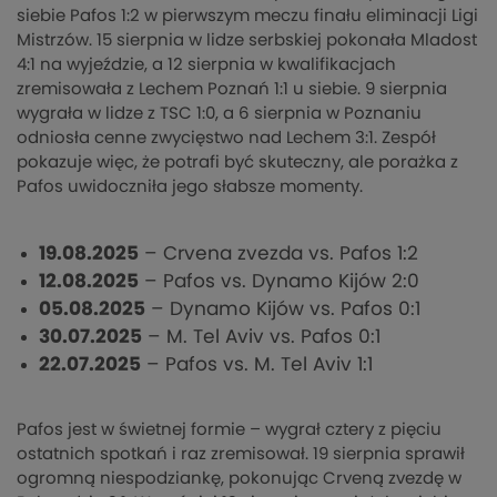
siebie Pafos 1:2 w pierwszym meczu finału eliminacji Ligi
Mistrzów. 15 sierpnia w lidze serbskiej pokonała Mladost
4:1 na wyjeździe, a 12 sierpnia w kwalifikacjach
zremisowała z Lechem Poznań 1:1 u siebie. 9 sierpnia
wygrała w lidze z TSC 1:0, a 6 sierpnia w Poznaniu
odniosła cenne zwycięstwo nad Lechem 3:1. Zespół
pokazuje więc, że potrafi być skuteczny, ale porażka z
Pafos uwidoczniła jego słabsze momenty.
19.08.2025
– Crvena zvezda vs. Pafos 1:2
12.08.2025
– Pafos vs. Dynamo Kijów 2:0
05.08.2025
– Dynamo Kijów vs. Pafos 0:1
30.07.2025
– M. Tel Aviv vs. Pafos 0:1
22.07.2025
– Pafos vs. M. Tel Aviv 1:1
Pafos jest w świetnej formie – wygrał cztery z pięciu
ostatnich spotkań i raz zremisował. 19 sierpnia sprawił
ogromną niespodziankę, pokonując Crveną zvezdę w