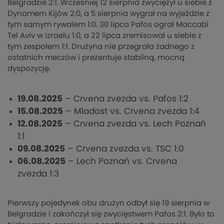
Belgradzie 2:1. Wcześniej 12 sierpnia zwyciężył u siebie z
Dynamem Kijów 2:0, a 5 sierpnia wygrał na wyjeździe z
tym samym rywalem 1:0. 30 lipca Pafos ograł Maccabi
Tel Aviv w Izraelu 1:0, a 22 lipca zremisował u siebie z
tym zespołem 1:1. Drużyna nie przegrała żadnego z
ostatnich meczów i prezentuje stabilną, mocną
dyspozycję.
19.08.2025
– Crvena zvezda vs. Pafos 1:2
15.08.2025
– Mladost vs. Crvena zvezda 1:4
12.08.2025
– Crvena zvezda vs. Lech Poznań
1:1
09.08.2025
– Crvena zvezda vs. TSC 1:0
06.08.2025
– Lech Poznań vs. Crvena
zvezda 1:3
Pierwszy pojedynek obu drużyn odbył się 19 sierpnia w
Belgradzie i zakończył się zwycięstwem Pafos 2:1. Było to