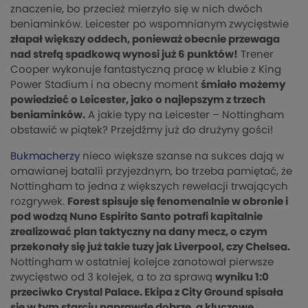
znaczenie, bo przecież mierzyło się w nich dwóch
beniaminków. Leicester po wspomnianym zwycięstwie
złapał większy oddech, ponieważ obecnie przewaga
nad strefą spadkową wynosi już 6 punktów!
Trener
Cooper wykonuje fantastyczną pracę w klubie z King
Power Stadium i na obecny moment
śmiało możemy
powiedzieć o Leicester, jako o najlepszym z trzech
beniaminków.
A jakie typy na Leicester – Nottingham
obstawić w piątek? Przejdźmy już do drużyny gości!
Bukmacherzy
nieco większe szanse na sukces dają w
omawianej batalii przyjezdnym, bo trzeba pamiętać, że
Nottingham to jedna z większych rewelacji trwających
rozgrywek.
Forest spisuje się fenomenalnie w obronie i
pod wodzą Nuno Espirito Santo potrafi kapitalnie
zrealizować plan taktyczny na dany mecz, o czym
przekonały się już takie tuzy jak Liverpool, czy Chelsea.
Nottingham w ostatniej kolejce zanotował pierwsze
zwycięstwo od 3 kolejek, a to za sprawą
wyniku 1:0
przeciwko Crystal Palace. Ekipa z City Ground spisała
się w tym starciu naprawdę dobrze, a kluczowe