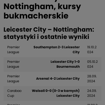
Nottingham, kursy
bukmacherskie
Leicester City – Nottingham:
statystyki i ostatnie wyniki
Premier
Southampton 2-3 Leicester
19.10.2
League
City
024
Premier
Leicester City 1-0
05.10.2
League
Bournemouth
024
Premier
28.09.
Arsenal 4-2 Leicester City
League
2024
Carabao
Walsall 0-0 (0-3 w karnych)
24.09.
Cup
Leicester City
2024