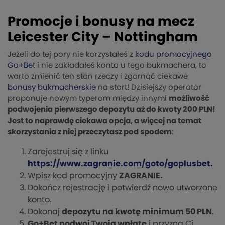
Promocje i bonusy na mecz
Leicester City – Nottingham
Jeżeli do tej pory nie korzystałeś z
kodu promocyjnego
Go+Bet
i nie zakładałeś konta u tego bukmachera, to
warto zmienić ten stan rzeczy i zgarnąć ciekawe
bonusy bukmacherskie
na start! Dzisiejszy operator
proponuje nowym typerom między innymi
możliwość
podwojenia pierwszego depozytu aż do kwoty 200 PLN!
Jest to naprawdę ciekawa opcja, a więcej na temat
skorzystania z niej przeczytasz pod spodem
:
Zarejestruj się z linku
https://www.zagranie.com/goto/goplusbet.
Wpisz kod promocyjny
ZAGRANIE.
Dokończ rejestrację i potwierdź nowo utworzone
konto.
Dokonaj
depozytu na kwotę minimum 50 PLN
.
Go+Bet podwoi Twoją wpłatę
i przyzna Ci