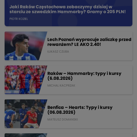
Jaki Raków Częstochowa zobaczymy dzisiaj w
starciu ze szwedzkim Hammarby? Gramy o 205 PLN!
PIOTR KOZIEL
Lech Poznań wypracuje zaliczkę przed
rewanżem? LE AKO 2.40!
ŁUKASZ CZUBA
Raków – Hammarby: typy i kursy
(6.08.2026)
MICHAL KACPRZAK
Benfica – Hearts: Typy i kursy
(06.08.2026)
MATEUSZ DOMANSKI