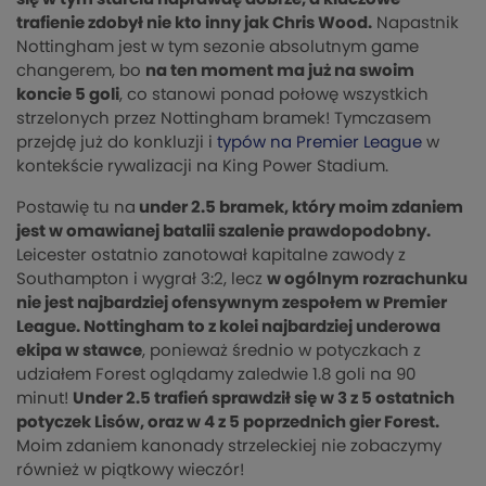
trafienie zdobył nie kto inny jak Chris Wood.
Napastnik
Nottingham jest w tym sezonie absolutnym game
changerem, bo
na ten moment ma już na swoim
koncie 5 goli
, co stanowi ponad połowę wszystkich
strzelonych przez Nottingham bramek! Tymczasem
przejdę już do konkluzji i
typów na Premier League
w
kontekście rywalizacji na King Power Stadium.
Postawię tu na
under 2.5 bramek, który moim zdaniem
jest w omawianej batalii szalenie prawdopodobny.
Leicester ostatnio zanotował kapitalne zawody z
Southampton i wygrał 3:2, lecz
w ogólnym rozrachunku
nie jest najbardziej ofensywnym zespołem w Premier
League. Nottingham to z kolei najbardziej underowa
ekipa w stawce
, ponieważ średnio w potyczkach z
udziałem Forest oglądamy zaledwie 1.8 goli na 90
minut!
Under 2.5 trafień sprawdził się w 3 z 5 ostatnich
potyczek Lisów, oraz w 4 z 5 poprzednich gier Forest.
Moim zdaniem kanonady strzeleckiej nie zobaczymy
również w piątkowy wieczór!