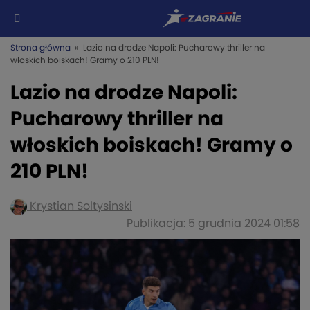
Strona główna
» Lazio na drodze Napoli: Pucharowy thriller na
włoskich boiskach! Gramy o 210 PLN!
Lazio na drodze Napoli:
Pucharowy thriller na
włoskich boiskach! Gramy o
210 PLN!
Krystian Soltysinski
Publikacja: 5 grudnia 2024 01:58