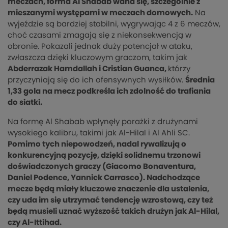
meczach, forma Al Shabab waha się, szczególnie z
mieszanymi występami w meczach domowych.
Na
wyjeździe są bardziej stabilni, wygrywając 4 z 6 meczów,
choć czasami zmagają się z niekonsekwencją w
obronie. Pokazali jednak duży potencjał w ataku,
zwłaszcza dzięki kluczowym graczom, takim jak
Abderrazak Hamdallah i Cristian Guanca,
którzy
przyczyniają się do ich ofensywnych wysiłków.
Średnia
1,33 gola na mecz podkreśla ich zdolność do trafiania
do siatki.
Na formę Al Shabab wpłynęły porażki z drużynami
wysokiego kalibru, takimi jak Al-Hilal i Al Ahli SC.
Pomimo tych niepowodzeń, nadal rywalizują o
konkurencyjną pozycję, dzięki solidnemu trzonowi
doświadczonych graczy (Giacomo Bonaventura,
Daniel Podence, Yannick Carrasco). Nadchodzące
mecze będą miały kluczowe znaczenie dla ustalenia,
czy uda im się utrzymać tendencję wzrostową, czy też
będą musieli uznać wyższość takich drużyn jak Al-Hilal,
czy Al-Ittihad.