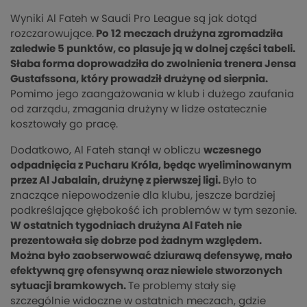
Wyniki Al Fateh w Saudi Pro League są jak dotąd
rozczarowujące.
Po 12 meczach drużyna zgromadziła
zaledwie 5 punktów, co plasuje ją w dolnej części tabeli.
Słaba forma doprowadziła do zwolnienia trenera Jensa
Gustafssona, który prowadził drużynę od sierpnia.
Pomimo jego zaangażowania w klub i dużego zaufania
od zarządu, zmagania drużyny w lidze ostatecznie
kosztowały go pracę.
Dodatkowo, Al Fateh stanął w obliczu
wczesnego
odpadnięcia z Pucharu Króla, będąc wyeliminowanym
przez Al Jabalain, drużynę z pierwszej ligi.
Było to
znaczące niepowodzenie dla klubu, jeszcze bardziej
podkreślające głębokość ich problemów w tym sezonie.
W ostatnich tygodniach drużyna Al Fateh nie
prezentowała się dobrze pod żadnym względem.
Można było zaobserwować dziurawą defensywę, mało
efektywną grę ofensywną oraz niewiele stworzonych
sytuacji bramkowych.
Te problemy stały się
szczególnie widoczne w ostatnich meczach, gdzie