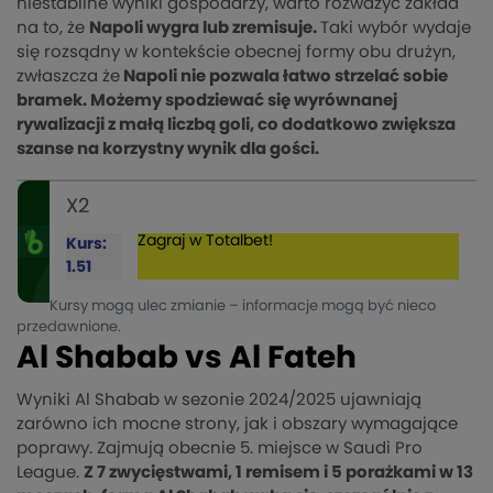
niestabilne wyniki gospodarzy, warto rozważyć zakład
na to, że
Napoli wygra lub zremisuje.
Taki wybór wydaje
się rozsądny w kontekście obecnej formy obu drużyn,
zwłaszcza że
Napoli nie pozwala łatwo strzelać sobie
bramek. Możemy spodziewać się wyrównanej
rywalizacji z małą liczbą goli, co dodatkowo zwiększa
szanse na korzystny wynik dla gości.
X2
Zagraj w Totalbet!
Kurs:
1.51
Kursy mogą ulec zmianie – informacje mogą być nieco
przedawnione.
Al Shabab vs Al Fateh
Wyniki Al Shabab w sezonie 2024/2025 ujawniają
zarówno ich mocne strony, jak i obszary wymagające
poprawy. Zajmują obecnie 5. miejsce w Saudi Pro
League.
Z 7 zwycięstwami, 1 remisem i 5 porażkami w 13