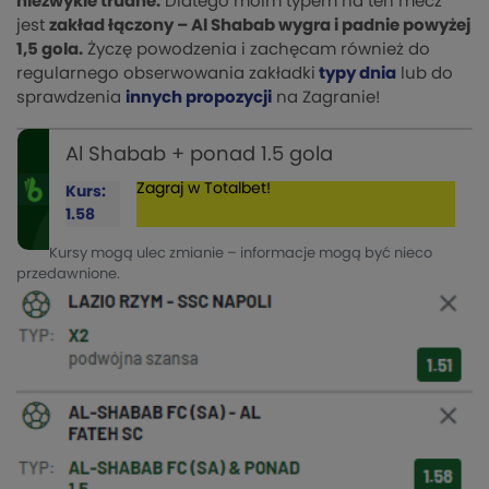
niezwykle trudne.
Dlatego moim typem na ten mecz
jest
zakład łączony – Al Shabab wygra i padnie powyżej
1,5 gola.
Życzę powodzenia i zachęcam również do
regularnego obserwowania zakładki
typy dnia
lub do
sprawdzenia
innych propozycji
na Zagranie!
Al Shabab + ponad 1.5 gola
Zagraj w Totalbet!
Kurs:
1.58
Kursy mogą ulec zmianie – informacje mogą być nieco
przedawnione.