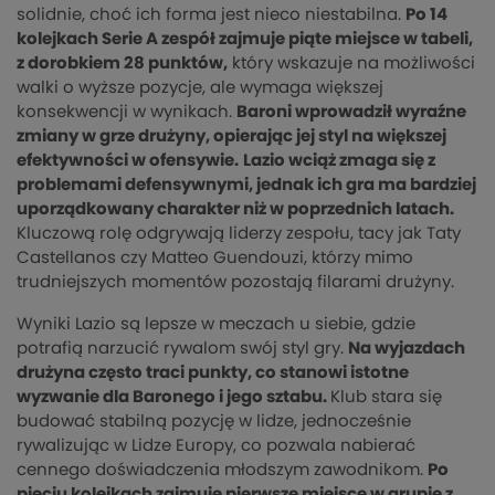
solidnie, choć ich forma jest nieco niestabilna.
Po 14
kolejkach Serie A zespół zajmuje piąte miejsce w tabeli,
z dorobkiem 28 punktów,
który wskazuje na możliwości
walki o wyższe pozycje, ale wymaga większej
konsekwencji w wynikach.
Baroni wprowadził wyraźne
zmiany w grze drużyny, opierając jej styl na większej
efektywności w ofensywie.
Lazio wciąż zmaga się z
problemami defensywnymi, jednak ich gra ma bardziej
uporządkowany charakter niż w poprzednich latach.
Kluczową rolę odgrywają liderzy zespołu, tacy jak Taty
Castellanos czy Matteo Guendouzi, którzy mimo
trudniejszych momentów pozostają filarami drużyny.
Wyniki Lazio są lepsze w meczach u siebie, gdzie
potrafią narzucić rywalom swój styl gry.
Na wyjazdach
drużyna często traci punkty, co stanowi istotne
wyzwanie dla Baronego i jego sztabu.
Klub stara się
budować stabilną pozycję w lidze, jednocześnie
rywalizując w Lidze Europy, co pozwala nabierać
cennego doświadczenia młodszym zawodnikom.
Po
pięciu kolejkach zajmuje pierwsze miejsce w grupie z