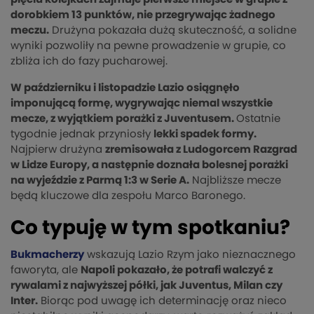
dorobkiem 13 punktów, nie przegrywając żadnego
meczu.
Drużyna pokazała dużą skuteczność, a solidne
wyniki pozwoliły na pewne prowadzenie w grupie, co
zbliża ich do fazy pucharowej.
W październiku i listopadzie Lazio osiągnęło
imponującą formę, wygrywając niemal wszystkie
mecze, z wyjątkiem porażki z Juventusem.
Ostatnie
tygodnie jednak przyniosły
lekki spadek formy.
Najpierw drużyna
zremisowała z Ludogorcem Razgrad
w Lidze Europy, a następnie doznała bolesnej porażki
na wyjeździe z Parmą 1:3 w Serie A.
Najbliższe mecze
będą kluczowe dla zespołu Marco Baronego.
Co typuję w tym spotkaniu?
Bukmacherzy
wskazują Lazio Rzym jako nieznacznego
faworyta, ale
Napoli pokazało, że potrafi walczyć z
rywalami z najwyższej półki, jak Juventus, Milan czy
Inter.
Biorąc pod uwagę ich determinację oraz nieco