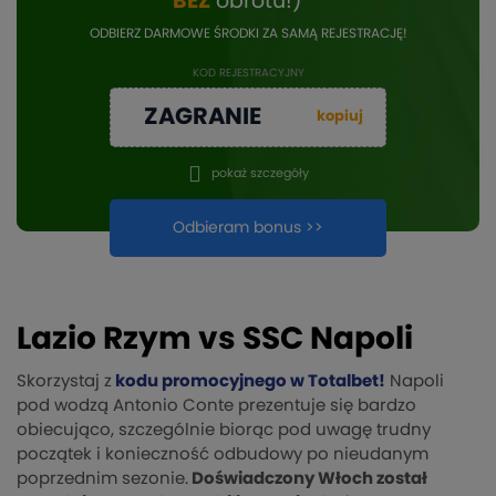
BEZ
obrotu!)
ODBIERZ DARMOWE ŚRODKI ZA SAMĄ REJESTRACJĘ!
KOD REJESTRACYJNY
ZAGRANIE
kopiuj
pokaż szczegóły
Odbieram bonus >>
Lazio Rzym vs SSC Napoli
Skorzystaj z
kodu promocyjnego w Totalbet!
Napoli
pod wodzą Antonio Conte prezentuje się bardzo
obiecująco, szczególnie biorąc pod uwagę trudny
początek i konieczność odbudowy po nieudanym
poprzednim sezonie.
Doświadczony Włoch został