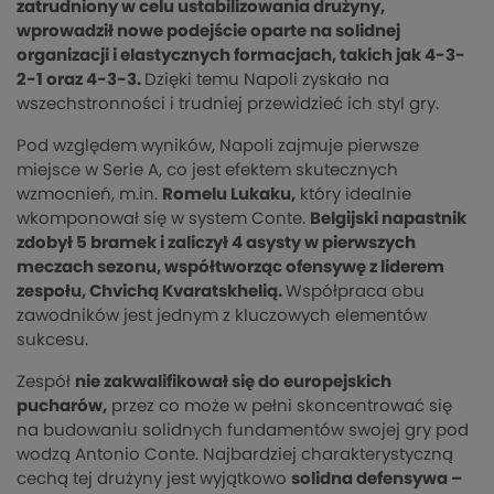
zatrudniony w celu ustabilizowania drużyny,
wprowadził nowe podejście oparte na solidnej
organizacji i elastycznych formacjach, takich jak 4-3-
2-1 oraz 4-3-3.
Dzięki temu Napoli zyskało na
wszechstronności i trudniej przewidzieć ich styl gry​.
Pod względem wyników, Napoli zajmuje pierwsze
miejsce w Serie A, co jest efektem skutecznych
wzmocnień, m.in.
Romelu Lukaku,
który idealnie
wkomponował się w system Conte.
Belgijski napastnik
zdobył 5 bramek i zaliczył 4 asysty w pierwszych
meczach sezonu, współtworząc ofensywę z liderem
zespołu, Chvichą Kvaratskhelią.
Współpraca obu
zawodników jest jednym z kluczowych elementów
sukcesu.
Zespół
nie zakwalifikował się do europejskich
pucharów,
przez co może w pełni skoncentrować się
na budowaniu solidnych fundamentów swojej gry pod
wodzą Antonio Conte. Najbardziej charakterystyczną
cechą tej drużyny jest wyjątkowo
solidna defensywa –