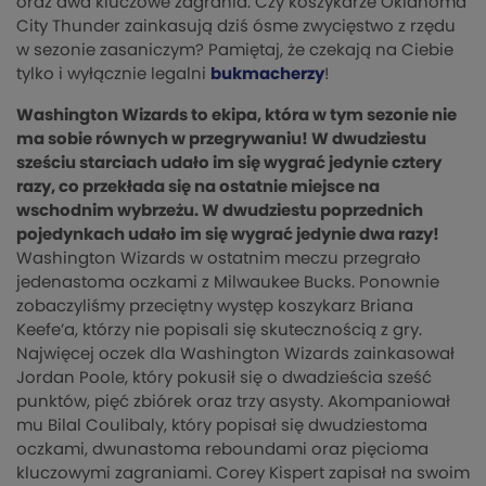
oraz dwa kluczowe zagrania. Czy koszykarze Oklahoma
City Thunder zainkasują dziś ósme zwycięstwo z rzędu
w sezonie zasaniczym? Pamiętaj, że czekają na Ciebie
tylko i wyłącznie legalni
bukmacherzy
!
Washington Wizards to ekipa, która w tym sezonie nie
ma sobie równych w przegrywaniu! W dwudziestu
sześciu starciach udało im się wygrać jedynie cztery
razy, co przekłada się na ostatnie miejsce na
wschodnim wybrzeżu. W dwudziestu poprzednich
pojedynkach udało im się wygrać jedynie dwa razy!
Washington Wizards w ostatnim meczu przegrało
jedenastoma oczkami z Milwaukee Bucks. Ponownie
zobaczyliśmy przeciętny występ koszykarz Briana
Keefe’a, którzy nie popisali się skutecznością z gry.
Najwięcej oczek dla Washington Wizards zainkasował
Jordan Poole, który pokusił się o dwadzieścia sześć
punktów, pięć zbiórek oraz trzy asysty. Akompaniował
mu Bilal Coulibaly, który popisał się dwudziestoma
oczkami, dwunastoma reboundami oraz pięcioma
kluczowymi zagraniami. Corey Kispert zapisał na swoim