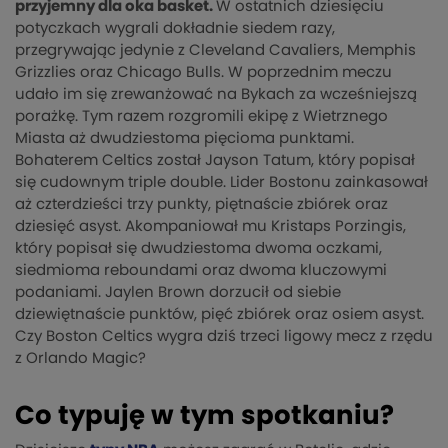
przyjemny dla oka basket.
W ostatnich dziesięciu
potyczkach wygrali dokładnie siedem razy,
przegrywając jedynie z Cleveland Cavaliers, Memphis
Grizzlies oraz Chicago Bulls. W poprzednim meczu
udało im się zrewanżować na Bykach za wcześniejszą
porażkę. Tym razem rozgromili ekipę z Wietrznego
Miasta aż dwudziestoma pięcioma punktami.
Bohaterem Celtics został Jayson Tatum, który popisał
się cudownym triple double. Lider Bostonu zainkasował
aż czterdzieści trzy punkty, piętnaście zbiórek oraz
dziesięć asyst. Akompaniował mu Kristaps Porzingis,
który popisał się dwudziestoma dwoma oczkami,
siedmioma reboundami oraz dwoma kluczowymi
podaniami. Jaylen Brown dorzucił od siebie
dziewiętnaście punktów, pięć zbiórek oraz osiem asyst.
Czy Boston Celtics wygra dziś trzeci ligowy mecz z rzędu
z Orlando Magic?
Co typuję w tym spotkaniu?