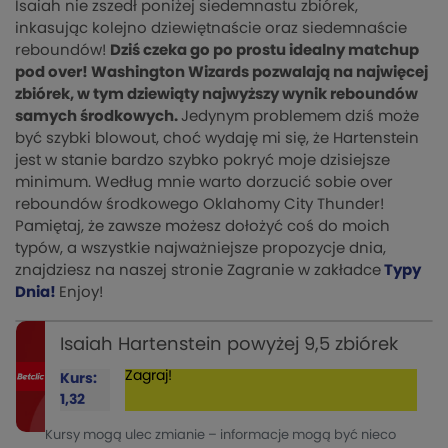
Isaiah nie zszedł poniżej siedemnastu zbiórek,
inkasując kolejno dziewiętnaście oraz siedemnaście
reboundów!
Dziś czeka go po prostu idealny matchup
pod over! Washington Wizards pozwalają na najwięcej
zbiórek, w tym dziewiąty najwyższy wynik reboundów
samych środkowych.
Jedynym problemem dziś może
być szybki blowout, choć wydaję mi się, że Hartenstein
jest w stanie bardzo szybko pokryć moje dzisiejsze
minimum. Według mnie warto dorzucić sobie over
reboundów środkowego Oklahomy City Thunder!
Pamiętaj, że zawsze możesz dołożyć coś do moich
typów, a wszystkie najważniejsze propozycje dnia,
znajdziesz na naszej stronie Zagranie w zakładce
Typy
Dnia!
Enjoy!
Isaiah Hartenstein powyżej 9,5 zbiórek
Zagraj!
Kurs:
1,32
Kursy mogą ulec zmianie – informacje mogą być nieco