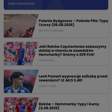
DANIEL LEWANDOWSKI
Polonia Bydgoszcz – Polonia Piła: Typy
i kursy (06.08.2026)
MATEUSZ DOMANSKI
Jaki Raków Częstochowa zobaczymy
dzisiaj w starciu ze szwedzkim
Hammarby? Gramy o 205 PLN!
PIOTR KOZIEL
Lech Poznań wypracuje zaliczkę przed
rewanżem? LE AKO 2.40!
ŁUKASZ CZUBA
Raków – Hammarby: typy i kursy
(6.08.2026)