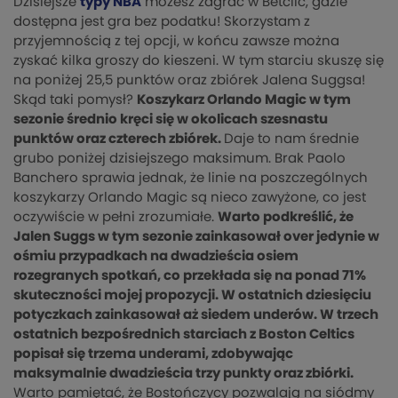
Dzisiejsze
typy NBA
możesz zagrać w Betclic, gdzie
dostępna jest gra bez podatku! Skorzystam z
przyjemnością z tej opcji, w końcu zawsze można
zyskać kilka groszy do kieszeni. W tym starciu skuszę się
na poniżej 25,5 punktów oraz zbiórek Jalena Suggsa!
Skąd taki pomysł?
Koszykarz Orlando Magic w tym
sezonie średnio kręci się w okolicach szesnastu
punktów oraz czterech zbiórek.
Daje to nam średnie
grubo poniżej dzisiejszego maksimum. Brak Paolo
Banchero sprawia jednak, że linie na poszczególnych
koszykarzy Orlando Magic są nieco zawyżone, co jest
oczywiście w pełni zrozumiałe.
Warto podkreślić, że
Jalen Suggs w tym sezonie zainkasował over jedynie w
ośmiu przypadkach na dwadzieścia osiem
rozegranych spotkań, co przekłada się na ponad 71%
skuteczności mojej propozycji. W ostatnich dziesięciu
potyczkach zainkasował aż siedem underów. W trzech
ostatnich bezpośrednich starciach z Boston Celtics
popisał się trzema underami, zdobywając
maksymalnie dwadzieścia trzy punkty oraz zbiórki.
Warto pamiętać, że Bostończycy pozwalają na siódmy