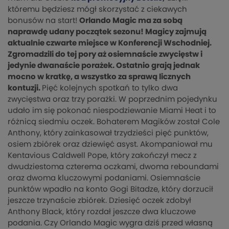
któremu będziesz mógł skorzystać z ciekawych
bonusów na start!
Orlando Magic ma za sobą
naprawdę udany początek sezonu! Magicy zajmują
aktualnie czwarte miejsce w Konferencji Wschodniej.
Zgromadzili do tej pory aż osiemnaście zwycięstw i
jedynie dwanaście porażek. Ostatnio grają jednak
mocno w kratkę, a wszystko za sprawą licznych
kontuzji.
Pięć kolejnych spotkań to tylko dwa
zwycięstwa oraz trzy porażki. W poprzednim pojedynku
udało im się pokonać niespodziewanie Miami Heat i to
różnicą siedmiu oczek. Bohaterem Magików został Cole
Anthony, który zainkasował trzydzieści pięć punktów,
osiem zbiórek oraz dziewięć asyst. Akompaniował mu
Kentavious Caldwell Pope, który zakończył mecz z
dwudziestoma czterema oczkami, dwoma reboundami
oraz dwoma kluczowymi podaniami. Osiemnaście
punktów wpadło na konto Gogi Bitadze, który dorzucił
jeszcze trzynaście zbiórek. Dziesięć oczek zdobył
Anthony Black, który rozdał jeszcze dwa kluczowe
podania. Czy Orlando Magic wygra dziś przed własną