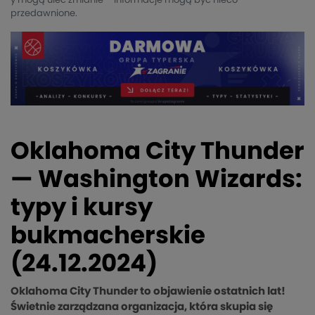
y mogą ulec zmianie – informacje mogą być nieco
przedawnione.
Oklahoma City Thunder
— Washington Wizards:
typy i kursy
bukmacherskie
(24.12.2024)
Oklahoma City Thunder to objawienie ostatnich lat!
Świetnie zarządzana organizacja, która skupia się