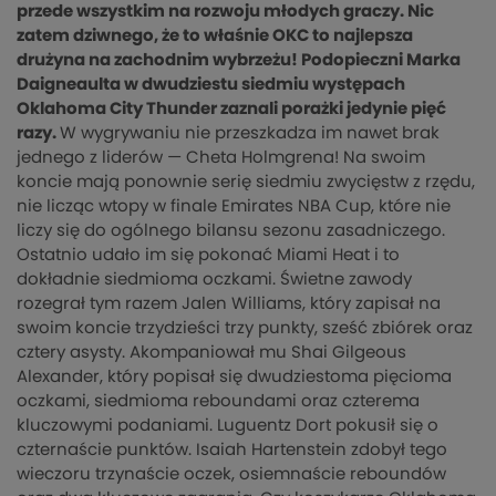
przede wszystkim na rozwoju młodych graczy. Nic
zatem dziwnego, że to właśnie OKC to najlepsza
drużyna na zachodnim wybrzeżu! Podopieczni Marka
Daigneaulta w dwudziestu siedmiu występach
Oklahoma City Thunder zaznali porażki jedynie pięć
razy.
W wygrywaniu nie przeszkadza im nawet brak
jednego z liderów — Cheta Holmgrena! Na swoim
koncie mają ponownie serię siedmiu zwycięstw z rzędu,
nie licząc wtopy w finale Emirates NBA Cup, które nie
liczy się do ogólnego bilansu sezonu zasadniczego.
Ostatnio udało im się pokonać Miami Heat i to
dokładnie siedmioma oczkami. Świetne zawody
rozegrał tym razem Jalen Williams, który zapisał na
swoim koncie trzydzieści trzy punkty, sześć zbiórek oraz
cztery asysty. Akompaniował mu Shai Gilgeous
Alexander, który popisał się dwudziestoma pięcioma
oczkami, siedmioma reboundami oraz czterema
kluczowymi podaniami. Luguentz Dort pokusił się o
czternaście punktów. Isaiah Hartenstein zdobył tego
wieczoru trzynaście oczek, osiemnaście reboundów