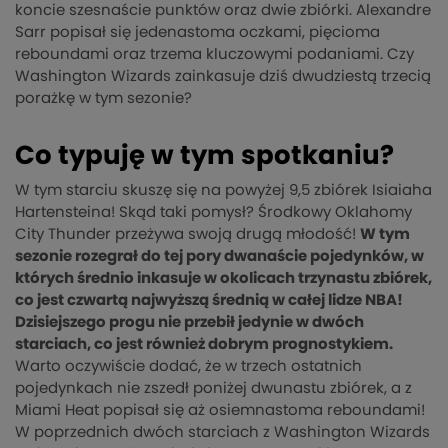
koncie szesnaście punktów oraz dwie zbiórki. Alexandre
Sarr popisał się jedenastoma oczkami, pięcioma
reboundami oraz trzema kluczowymi podaniami. Czy
Washington Wizards zainkasuje dziś dwudziestą trzecią
porażkę w tym sezonie?
Co typuję w tym spotkaniu?
W tym starciu skuszę się na powyżej 9,5 zbiórek Isiaiaha
Hartensteina! Skąd taki pomysł? Środkowy Oklahomy
City Thunder przeżywa swoją drugą młodość!
W tym
sezonie rozegrał do tej pory dwanaście pojedynków, w
których średnio inkasuje w okolicach trzynastu zbiórek,
co jest czwartą najwyższą średnią w całej lidze NBA!
Dzisiejszego progu nie przebił jedynie w dwóch
starciach, co jest również dobrym prognostykiem.
Warto oczywiście dodać, że w trzech ostatnich
pojedynkach nie zszedł poniżej dwunastu zbiórek, a z
Miami Heat popisał się aż osiemnastoma reboundami!
W poprzednich dwóch starciach z Washington Wizards