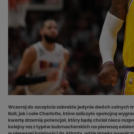
Wczoraj do szczęścia zabrakło jedynie dwóch celnych tró
Ball, jak i całe Charlotte, które zaliczyło spokojną wy
kwartę drzemię potencjał, który będę chciał nieco roz
kolejny raz z typów bukmacherskich na pierwszą odsłonę
w pierwszej kolejności do Atlanty, gdzie Hawks powalcz