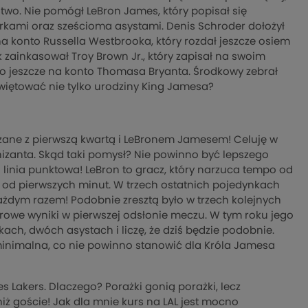
wo. Nie pomógł LeBron James, który popisał się
kami oraz sześcioma asystami. Denis Schroder dołożył
a konto Russella Westbrooka, który rozdał jeszcze osiem
k zainkasował Troy Brown Jr., który zapisał na swoim
ło jeszcze na konto Thomasa Bryanta. Środkowy zebrał
 świętować nie tylko urodziny King Jamesa?
ązane z pierwszą kwartą i LeBronem Jamesem! Celuję w
nizanta. Skąd taki pomysł? Nie powinno być lepszego
a linia punktowa! LeBron to gracz, który narzuca tempo od
szy od pierwszych minut. W trzech ostatnich pojedynkach
ażdym razem! Podobnie zresztą było w trzech kolejnych
verowe wyniki w pierwszej odsłonie meczu. W tym roku jego
kach, dwóch asystach i liczę, że dziś będzie podobnie.
minimalna, co nie powinno stanowić dla Króla Jamesa
 Lakers. Dlaczego? Porażki gonią porażki, lecz
niż goście! Jak dla mnie kurs na LAL jest mocno