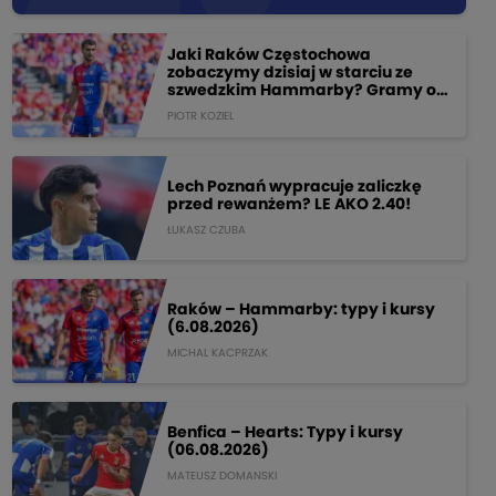
Jaki Raków Częstochowa
zobaczymy dzisiaj w starciu ze
szwedzkim Hammarby? Gramy o
205 PLN!
PIOTR KOZIEL
Lech Poznań wypracuje zaliczkę
przed rewanżem? LE AKO 2.40!
ŁUKASZ CZUBA
Raków – Hammarby: typy i kursy
(6.08.2026)
MICHAL KACPRZAK
Benfica – Hearts: Typy i kursy
(06.08.2026)
MATEUSZ DOMANSKI