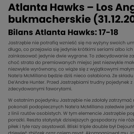
Atlanta Hawks – Los Ange
bukmacherskie (31.12.2
Bilans Atlanta Hawks: 17-18
Jastrzębie nie potrafią wznieść się na wyżyny swoich um
długo, co przejawia się jedynie krótkimi seriami albo i
zainkasować jedynie dwie wygrane. To zdecydowanie za
choć strata do premiowanych miejsc jest niezwykle mała. 
niezwykle wyrównany, co wiąże się z wyjątkowymi małym
Nate’a McMillana będzie dziś nieco osłabiona. Ze składu
De’Andre Hunter. Przed Jastrzębiami trudny pojedynek z 
zdecydowanymi faworytami.
W ostatnim pojedynku Jastrzębie nie zdołały zatrzymać
pokonali podopiecznych Nate’a McMillana zaledwie jed
z linii rzutów osobistych. W tym elemencie Jastrzębie po
porażki. Reszta statystyk dzisiejszych gospodarzy nie róż
piłek i tyle razy asystowali. Bliski triple double był Dej
dziewięć zbiórek oraz osiem asyst. Akompaniował mu Jo