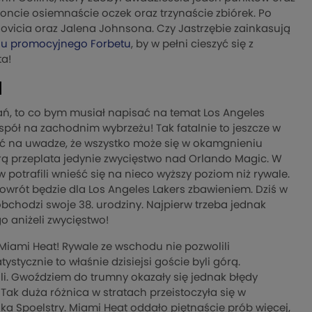
oncie osiemnaście oczek oraz trzynaście zbiórek. Po
icia oraz Jalena Johnsona. Czy Jastrzębie zainkasują
u promocyjnego Forbetu
, by w pełni cieszyć się z
ta!
1
wań, to co bym musiał napisać na temat Los Angeles
spół na zachodnim wybrzeżu! Tak fatalnie to jeszcze w
ieć na uwadze, że wszystko może się w okamgnieniu
tórą przeplata jedynie zwycięstwo nad Orlando Magic. W
potrafili wnieść się na nieco wyższy poziom niż rywale.
owrót będzie dla Los Angeles Lakers zbawieniem. Dziś w
chodzi swoje 38. urodziny. Najpierw trzeba jednak
 aniżeli zwycięstwo!
Miami Heat! Rywale ze wschodu nie pozwolili
stycznie to właśnie dzisiejsi goście byli górą.
wali. Gwoździem do trumny okazały się jednak błędy
 Tak duża różnica w stratach przeistoczyła się w
a Spoelstry. Miami Heat oddało piętnaście prób więcej,