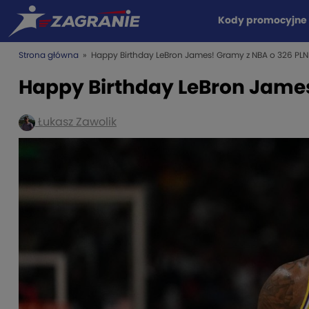
Kody promocyjne
Strona główna
» Happy Birthday LeBron James! Gramy z NBA o 326 PLN
Happy Birthday LeBron James
Łukasz Zawolik