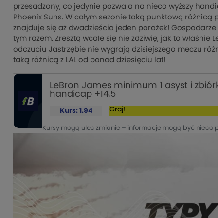
przesadzony, co jedynie pozwala na nieco wyższy handi
Phoenix Suns. W całym sezonie taką punktową różnicą pr
znajduje się aż dwadzieścia jeden porażek! Gospodarze
tym razem. Zresztą wcale się nie zdziwię, jak to właśnie
odczuciu Jastrzębie nie wygrają dzisiejszego meczu róż
taką różnicą z LAL od ponad dziesięciu lat!
LeBron James minimum 1 asyst i zbiórk
handicap +14,5
Graj!
Kurs: 1.94
Kursy mogą ulec zmianie – informacje mogą być nieco 