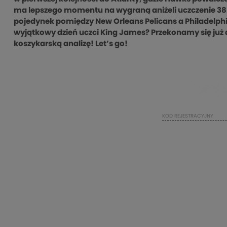
ma lepszego momentu na wygraną aniżeli uczczenie 38
pojedynek pomiędzy New Orleans Pelicans a Philadelphią
wyjątkowy dzień uczci King James? Przekonamy się już
koszykarską analizę! Let’s go!
TYLKO NA
KOD REJESTRACYJNY