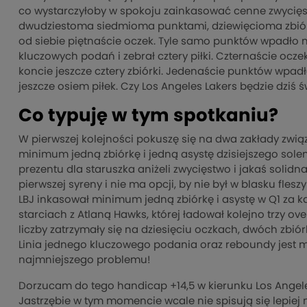
co wystarczyłoby w spokoju zainkasować cenne zwycięst
dwudziestoma siedmioma punktami, dziewięcioma zbiór
od siebie piętnaście oczek. Tyle samo punktów wpadło n
kluczowych podań i zebrał cztery piłki. Czternaście ocze
koncie jeszcze cztery zbiórki. Jedenaście punktów wpad
jeszcze osiem piłek. Czy Los Angeles Lakers będzie dziś
Co typuję w tym spotkaniu?
W pierwszej kolejności pokuszę się na dwa zakłady zwi
minimum jedną zbiórkę i jedną asystę dzisiejszego sole
prezentu dla staruszka aniżeli zwycięstwo i jakaś solidn
pierwszej syreny i nie ma opcji, by nie był w blasku fle
LBJ inkasował minimum jedną zbiórkę i asystę w Q1 za k
starciach z Atlaną Hawks, której ładował kolejno trzy o
liczby zatrzymały się na dziesięciu oczkach, dwóch zbiór
Linia jednego kluczowego podania oraz reboundy jest 
najmniejszego problemu!
Dorzucam do tego handicap +14,5 w kierunku Los Angeles
Jastrzębie w tym momencie wcale nie spisują się lepiej 