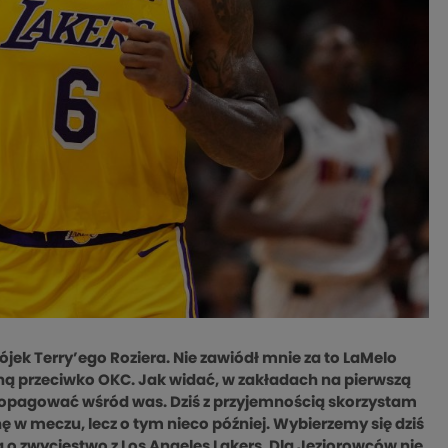
jek Terry’ego Roziera. Nie zawiódł mnie za to LaMelo
graną przeciwko OKC. Jak widać, w zakładach na pierwszą
propagować wśród was. Dziś z przyjemnością skorzystam
 w meczu, lecz o tym nieco później. Wybierzemy się dziś
ą o zwycięstwo z Los Angeles Lakers. Dla Jeziorowców nie