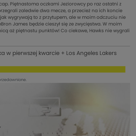
cap. Piętnastoma oczkami Jeziorowcy po raz ostatni z
zegrali zaledwie dwa mecze, a przecież na ich koncie
 jak wygrywają to z przytupem, ale w moim odczuciu nie
 LeBron James będzie cieszył się ze zwycięstwa. W moim
nicą aż piętnastu punktów! Co ciekawe, Hawks nie wygrali
a w pierwszej kwarcie + Los Angeles Lakers
przedawnione.