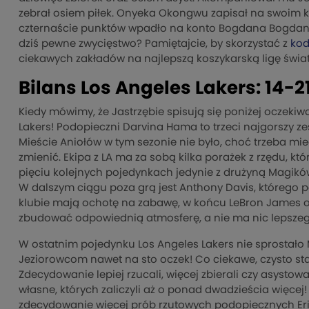
zebrał osiem piłek. Onyeka Okongwu zapisał na swoim k
czternaście punktów wpadło na konto Bogdana Bogdanov
dziś pewne zwycięstwo? Pamiętajcie, by skorzystać z
kod
ciekawych zakładów na najlepszą koszykarską ligę świa
Bilans Los Angeles Lakers: 14-2
Kiedy mówimy, że Jastrzębie spisują się poniżej oczeki
Lakers! Podopieczni Darvina Hama to trzeci najgorszy ze
Mieście Aniołów w tym sezonie nie było, choć trzeba m
zmienić. Ekipa z LA ma za sobą kilka porażek z rzędu, k
pięciu kolejnych pojedynkach jedynie z drużyną Magików 
W dalszym ciągu poza grą jest Anthony Davis, którego p
klubie mają ochotę na zabawę, w końcu LeBron James ob
zbudować odpowiednią atmosferę, a nie ma nic lepszego
W ostatnim pojedynku Los Angeles Lakers nie sprostało 
Jeziorowcom nawet na sto oczek! Co ciekawe, czysto staty
Zdecydowanie lepiej rzucali, więcej zbierali czy asysto
własne, których zaliczyli aż o ponad dwadzieścia więcej!
zdecydowanie więcej prób rzutowych podopiecznych Erik