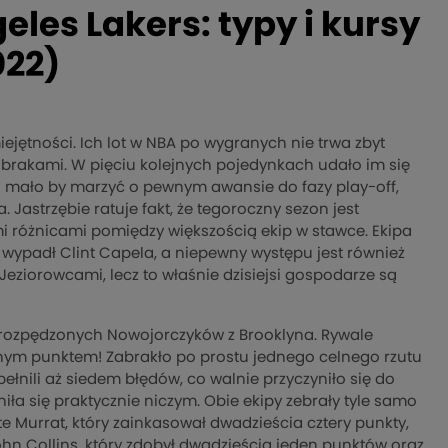
les Lakers: typy i kursy
022)
iejętności. Ich lot w NBA po wygranych nie trwa zbyt
ch brakami. W pięciu kolejnych pojedynkach udało im się
 mało by marzyć o pewnym awansie do fazy play-off,
Jastrzębie ratuje fakt, że tegoroczny sezon jest
i różnicami pomiędzy większością ekip w stawce. Ekipa
 wypadł Clint Capela, a niepewny występu jest również
Jeziorowcami, lecz to właśnie dzisiejsi gospodarze są
 rozpędzonych Nowojorczyków z Brooklyna. Rywale
nym punktem! Zabrakło po prostu jednego celnego rzutu
pełnili aż siedem błędów, co walnie przyczyniło się do
niła się praktycznie niczym. Obie ekipy zebrały tyle samo
ounte Murrat, który zainkasował dwadzieścia cztery punkty,
hn Collins, który zdobył dwadzieścia jeden punktów oraz