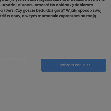
. urodzin LeBrona Jamesa! Na dokładkę dobieram
 76ers. Czy goście będą dziś górą? W jaki sposób swój
 dziś w nocy, a w tym momencie zapraszam na moją
pokaż szczegóły
kopiuj
Odbieram bonus >>
skopiuj kod