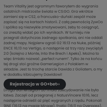
Team Vitality jest ogromnym faworytem do wygrania
ostatnich mistrzostw świata w CS:GO. Gra wkrótce
zamieni się w CS2, a francusko-duński zespół może
zapisać się na kartach historii. Z całą pewnością ZywOo
i spółka są niezwykle zmotywowani, żeby to osiągnąć,
co zresztą widać po ich wynikach. W turnieju nie
przegrali dotychczas żadnego spotkania, ani nie oddali
żadnej mapy. Najpierw ograli G2 16:13 na Nuke, później
ENCE 16;13 na Vertigo, a następnie aż trzy razy zwyciężyli
2:0 (kolejno z Monte, Into the Brech i Apeks). Można to
więc śmiało nazwać „perfect runem”. Tylko że na końcu
tej drogi stoi groźne GamerLegion z Polakiem w
składzie. Jest to trochę starcie Dawida z Goliatem, a my
w dodatku kibicujemy Dawidowi!
Rejestracja w GO+bet››
Droga GamerLegion do finału zdecydowanie nie była
łatwa. Zaczęli od przegranej z NatusVincere 10:16, lecz
następnie odnieśli aż pięć wygranych z rzędu. Pokonali
9INE (16:13 na mapie Mirage), fnatic (16:11 na Overpass),