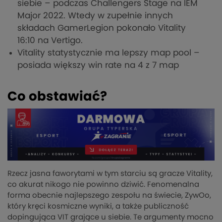
siebie – podczas Challengers Stage na IEM
Major 2022. Wtedy w zupełnie innych
składach GamerLegion pokonało Vitality
16:10 na Vertigo.
Vitality statystycznie ma lepszy map pool –
posiada większy win rate na 4 z 7 map
Co obstawiać?
Rzecz jasna faworytami w tym starciu są gracze Vitality,
co akurat nikogo nie powinno dziwić. Fenomenalna
forma obecnie najlepszego zespołu na świecie, ZywOo,
który kręci kosmiczne wyniki, a także publiczność
dopingująca VIT grające u siebie. Te argumenty mocno