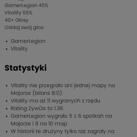
GamerLegion
45%
Vitality
55%
40
+ Głosy
Oddaj swój głos:
GamerLegion
Vitality
Statystyki
Vitality nie przegrało ani jednej mapy na
Majorze (bilans 8:0)
Vitality ma aż 11 wygranych z rzędu
Rating ZywOo to 1.36
GamerLegion wygrało 5 z 6 spotkań na
Majorze i 8 na 10 map
W historii te drużyny tylko raz zagrały na