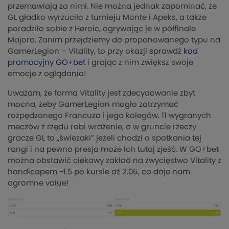
przemawiają za nimi. Nie można jednak zapominać, że
GL gładko wyrzuciło z turnieju Monte i Apeks, a także
poradziło sobie z Heroic, ogrywając je w półfinale
Majora. Zanim przejdziemy do proponowanego typu na
GamerLegion – Vitality, to przy okazji sprawdź
kod
promocyjny GO+bet
i grając z nim zwiększ swoje
emocje z oglądania!
Uważam, że forma Vitality jest zdecydowanie zbyt
mocna, żeby GamerLegion mogło zatrzymać
rozpędzonego Francuza i jego kolegów. 11 wygranych
meczów z rzędu robi wrażenie, a w gruncie rzeczy
gracze GL to „świeżaki” jeżeli chodzi o spotkania tej
rangi i na pewno presja może ich tutaj zjeść. W GO+bet
można obstawić ciekawy zakład na zwycięstwo Vitality z
handicapem -1.5 po kursie aż 2.06, co daje nam
ogromne value!