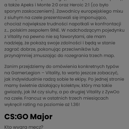
a także Apeks i Monte 2:0 oraz Heroic 2:1 (co było
sporym zaskoczeniem). Zawodnicy europejskiego mixu
z siuhym na czele prezentowali się imponująco,
chociaż największe trudności napotkali w konfrontacji
z… polskim zespołem 9INE. W nadchodzącym pojedynku
z Vitality na pewno nie są faworytami, ale mam
nadzieję, że pokażą swoje zdolności i będą w stanie
zagrać dobrze, pokonując przeciwników lub
przynajmniej zmuszając do rozegrania trzech map.
Zanim przejdziemy do omówienia konkretnych typów
na GamerLegion – Vitality, to warto jeszcze zobaczyć,
jak indywidualnie radzą sobie te ekipy. Po jednej stronie
mamy świetnie działający kolektyw, który ma takie
gwiazdy, jak iM czy siuhy, a po drugiej Vitality z ZywOo
na czele. Francuz w ostatnich trzech miesiącach
wykręcił rating na poziomie aż 1.36!
CS:GO Major
Kto wygra mecz?