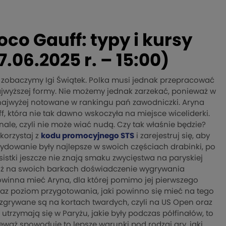
co Gauff: typy i kursy
06.2025 r. – 15:00)
ie zobaczymy Igi Świątek. Polka musi jednak przepracować
ajwyższej formy. Nie możemy jednak zarzekać, ponieważ w
 najwyżej notowane w rankingu pań zawodniczki. Aryna
f, która nie tak dawno wskoczyła na miejsce wiceliderki.
ale, czyli nie może wiać nudą. Czy tak właśnie będzie?
Skorzystaj z
kodu promocyjnego STS
i zarejestruj się, aby
dowanie były najlepsze w swoich częściach drabinki, po
isistki jeszcze nie znają smaku zwycięstwa na paryskiej
uż na swoich barkach doświadczenie wygrywania
inna mieć Aryna, dla której pomimo jej pierwszego
raz poziom przygotowania, jaki powinno się mieć na tego
ozgrywane są na kortach twardych, czyli na US Open oraz
utrzymają się w Paryżu, jakie były podczas półfinałów, to
waż spowoduje to lepsze warunki pod rodzaj gry, jaki