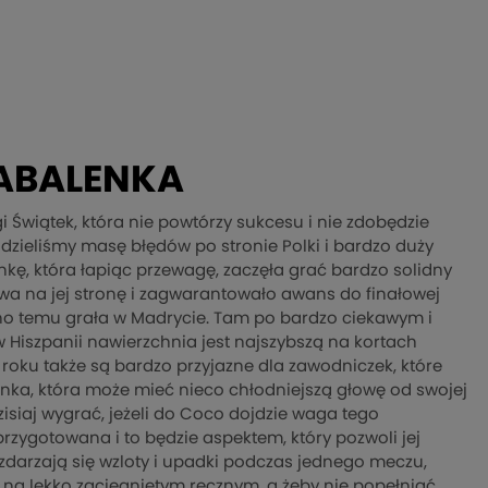
ABALENKA
gi Świątek, która nie powtórzy sukcesu i nie zdobędzie
idzieliśmy masę błędów po stronie Polki i bardzo duży
nkę, która łapiąc przewagę, zaczęła grać bardzo solidny
twa na jej stronę i zagwarantowało awans do finałowej
dawno temu grała w Madrycie. Tam po bardzo ciekawym i
Hiszpanii nawierzchnia jest najszybszą na kortach
m roku także są bardzo przyjazne dla zawodniczek, które
lenka, która może mieć nieco chłodniejszą głowę od swojej
siaj wygrać, jeżeli do Coco dojdzie waga tego
przygotowana i to będzie aspektem, który pozwoli jej
zdarzają się wzloty i upadki podczas jednego meczu,
iu na lekko zacięgniętym ręcznym, a żeby nie popełniać