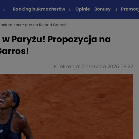
Ranking bukmacherów
Opinie
Bonusy
Promoc
a ostatni mecz pań na Roland Garros!
ł w Paryżu! Propozycja na
Garros!
Publikacja: 7 czerwca 2025 08:22