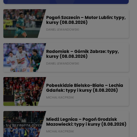
Pogoń Szczecin – Motor Lublin: typy,
kursy (08.08.2026)
DANIEL LEWANDOWSKI
Radomiak – Górnik Zabrze: typy,
kursy (08.08.2026)
DANIEL LEWANDOWSKI
Pobeskidzie Bielsko-Biała – Lechia
Gdańsk: typy i kursy (8.08.2026)
MICHAL KACPRZAK
Miedź Legnica – Pogoń Grodzisk
Mazowiecki: typy i kursy (8.08.2026)
MICHAL KACPRZAK