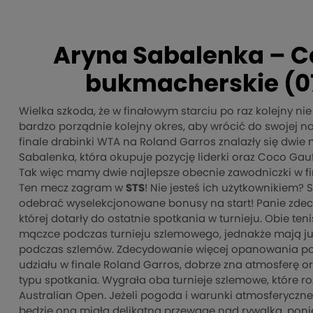
Aryna Sabalenka – Co
bukmacherskie (07.
Wielka szkoda, że w finałowym starciu po raz kolejny n
bardzo porządnie kolejny okres, aby wrócić do swojej n
finale drabinki WTA na Roland Garros znalazły się dwie
Sabalenka, która okupuje pozycję liderki oraz Coco Gauf
Tak więc mamy dwie najlepsze obecnie zawodniczki w fin
Ten mecz zagram w
STS
! Nie jesteś ich użytkownikiem? 
odebrać wyselekcjonowane bonusy na start! Panie zdecy
której dotarły do ostatnie spotkania w turnieju. Obie ten
mączce podczas turnieju szlemowego, jednakże mają j
podczas szlemów. Zdecydowanie więcej opanowania pow
udziału w finale Roland Garros, dobrze zna atmosferę o
typu spotkania. Wygrała oba turnieje szlemowe, które r
Australian Open. Jeżeli pogoda i warunki atmosferyczne 
będzie ona miała delikatną przewagę nad rywalką, ponie