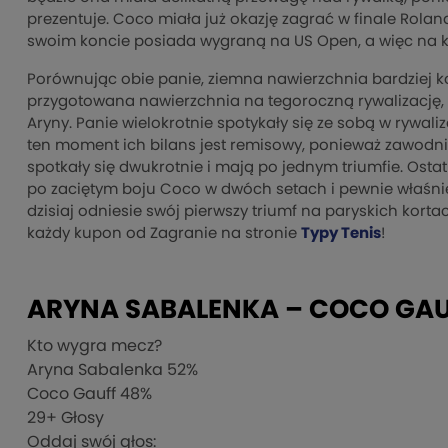
prezentuje. Coco miała już okazję zagrać w finale Rolan
swoim koncie posiada wygraną na US Open, a więc na k
Porównując obie panie, ziemna nawierzchnia bardziej ko
przygotowana nawierzchnia na tegoroczną rywalizację, 
Aryny. Panie wielokrotnie spotykały się ze sobą w rywal
ten moment ich bilans jest remisowy, ponieważ zawodnic
spotkały się dwukrotnie i mają po jednym triumfie. Ost
po zaciętym boju Coco w dwóch setach i pewnie właśnie
dzisiaj odniesie swój pierwszy triumf na paryskich kortac
każdy kupon od Zagranie na stronie
Typy Tenis
!
ARYNA SABALENKA – COCO GAU
Kto wygra mecz?
Aryna Sabalenka
52%
Coco Gauff
48%
29
+ Głosy
Oddaj swój głos: