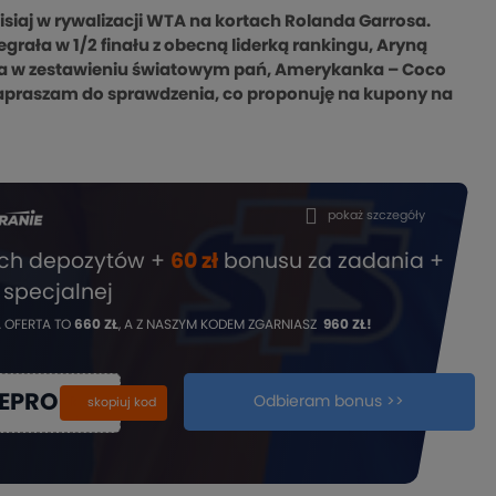
dzisiaj w rywalizacji WTA na kortach Rolanda Garrosa.
zegrała w 1/2 finału z obecną liderką rankingu, Aryną
ruga w zestawieniu światowym pań, Amerykanka – Coco
a zapraszam do sprawdzenia, co proponuję na kupony na
pokaż szczegóły
ech depozytów +
60 zł
bonusu za zadania +
 specjalnej
 OFERTA TO
660 ZŁ
, A Z NASZYM KODEM ZGARNIASZ
960 ZŁ!
IEPROMO
Odbieram bonus >>
kopiuj
skopiuj kod