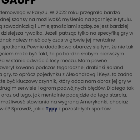
 GAUFF
zlemowego w Paryżu. W 2022 roku przegrała bardzo
 żadnej szansy na możliwość myślenia na zgarnięcie tytułu.
zawodniczką i umiejętnościami sądzę, że jest bardziej
dzisiejsza rywalka. Jeżeli patrząc tylko na specyfikę gry w
ednak należy mieć cały czas w głowie jej mentalne
 spotkania. Pewnie dodatkowo obarczy się tym, że nie tak
ęciem może być fakt, że po bardzo słabym pierwszym
 była w stanie odwrócić losy meczu. Mam pewne
 zweryfikowana podczas tegorocznej drabinki Roland
ia gry, to oprócz pojedynku z Alexandrovą i Keys, to żadna
że być kluczowy czynnik, który odda nam obraz jej gry w
 drugim serwisie i ogrom podwójnych błędów. Dlatego tak
oraz od tego, jak mentalnie podejdzie do tego starcia.
ć możliwość stawiania na wygraną Amerykanki, chociaż
wić? Sprawdź, jakie
Typy
z pozostałych sportów