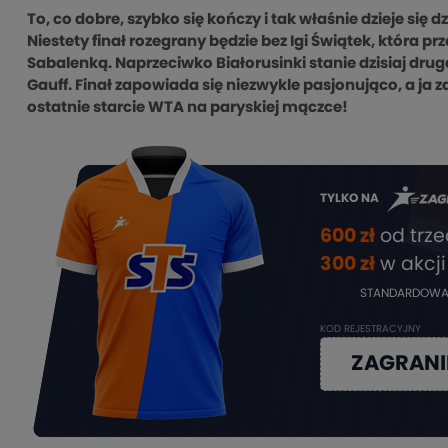
To, co dobre, szybko się kończy i tak właśnie dzieje się 
Niestety finał rozegrany będzie bez Igi Świątek, która pr
Sabalenką. Naprzeciwko Białorusinki stanie dzisiaj d
Gauff. Finał zapowiada się niezwykle pasjonująco, a j
ostatnie starcie WTA na paryskiej mączce!
TYLKO NA
600 zł
od trz
3
00 zł
w akcji
STANDARDOWA
KOD REJESTRACYJNY
ZAGRAN