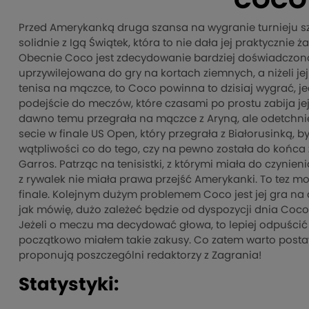
COCO
Przed Amerykanką druga szansa na wygranie turnieju s
solidnie z Igą Świątek, która to nie dała jej praktycznie
Obecnie Coco jest zdecydowanie bardziej doświadczoną 
uprzywilejowana do gry na kortach ziemnych, a niżeli jej 
tenisa na mączce, to Coco powinna to dzisiaj wygrać, j
podejście do meczów, które czasami po prostu zabija jej
dawno temu przegrała na mączce z Aryną, ale odetchni
secie w finale US Open, który przegrała z Białorusinką,
wątpliwości co do tego, czy na pewno została do końca
Garros. Patrząc na tenisistki, z którymi miała do czynien
z rywalek nie miała prawa przejść Amerykanki. To tez mo
finale. Kolejnym dużym problemem Coco jest jej gra na
jak mówię, dużo zależeć będzie od dyspozycji dnia Coco 
Jeżeli o meczu ma decydować głowa, to lepiej odpuści
początkowo miałem takie zakusy. Co zatem warto posta
proponują poszczególni redaktorzy z Zagrania!
Statystyki: