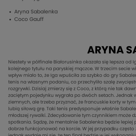
Aryna Sabalenka
Coco Gauff
ARYNA S
Niestety w półfinale Białorusinka okazała się lepsza od I
kolejnego tytułu na paryskiej mączce. W trzecim secie w
wpływ miało to, że Iga wpuściła za szybko do gry Sabale
tenis na własnym podaniu, co przechyliło szalę zwycięs
rozgrywki. Dzisiaj zmierzy się z Coco, z którą nie tak 
zaciętym pojedynku wygrała po dwóch setach. Jednak w 
ziemnych, ale trzeba przyznać, że francuskie korty w ty
lubią siłową grę. Taki tenis predysponuje właśnie Saba
młodszej rywalki. Zdecydowanie tym czynnikiem może dzi
spotkania. Sądzę, że mentalnie Sabalenka będzie lepiej 
dobrze funkcjonować na korcie. W jej przypadku często 
jednak wydaje mi się, że ten finał będzie w jej wykonan