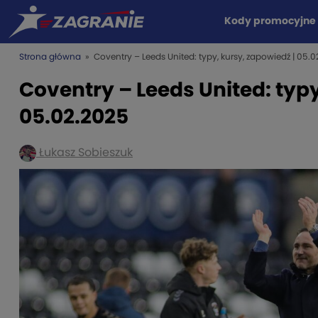
Kody promocyjne
Strona główna
» Coventry – Leeds United: typy, kursy, zapowiedź | 05.
Coventry – Leeds United: typy
05.02.2025
Łukasz Sobieszuk