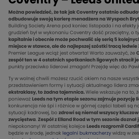
Coventry – Leeds Unite
Można powiedzieć, że tak jak Coventry ostatnio odbudowu
odbudowuje swoją karierę menadżera na Wyspach Bryt
Building Society Arena pod koniec listopada i na efekty j
grudzień był w wykonaniu Coventry dość przeciętny, o t
kapitalnie i obecnie może pochwalić się serią 5 kolejn
miejsce w stawce, ale do najlepszej szóstki tracą ledwie
Premier League wciąż jest otwarta! Warto zauważyć, że
C
zespół ten w 4 ostatnich spotkaniach ligowych stracił j
punkty przeciwko liderowi zmagań! Przejdę więc do Pawi
Ty w wolnej chwili możesz rzucić okiem na nasze wszyst
przedstawieniem formy i sytuacji aktualnego lidera zm
ekstraklasy, to żadna tajemnica.
Wiele wskazuje na to, 
ponieważ
Leeds na tym etapie sezonu zajmuje pozycję 
konkurencja nie śpi i różnice w górnej części tabeli są
sytuacji kadrowej, bo
zdrowi są niemal wszyscy kluczowi 
zwycięstwa
.
Zespół z Elland Road w tym sezonie doznał 
niepokonany! W ostatniej kolejce
Leeds rozgromił Cardiff
będzie w środę, jednak
legalni bukmacherzy
widzą w zes