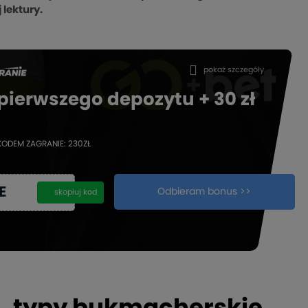
 lektury.
pokaż szczegóły
 pierwszego depozytu + 30 zł
KODEM ZAGRANIE: 230ZŁ
E
Odbieram bonus >>
kopiuj
skopiuj kod