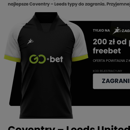
najlepsze Coventry – Leeds typy do zagrania. Przyjemnej
TYLKO NA
200 zł od
freebet
OFERTA POWITALNA Z 
KOD REJESTRACYJNY
ZAGRANI