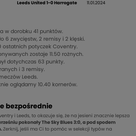
Leeds United 1-0 Harrogate
11.01.2024
ma w dorobku 41 punktów.
6 zwycięstw, 2 remisy i 2 klęski.
10 ostatnich potyczek Coventry.
nywanych zostaje 11.50 rożnych.
ył dotychczas 63 punkty.
ranych i 3 remisy.
h meczów Leeds.
nie oglądamy 10.40 kornerów.
ze bezpośrednie
try i Leeds, to okazuje się, że na jesieni znacznie lepsza
rześniu pokonały The Sky Blues 3:0, a pod spodem
h.
Zerknij, jeśli ma Ci to pomóc w selekcji typów na