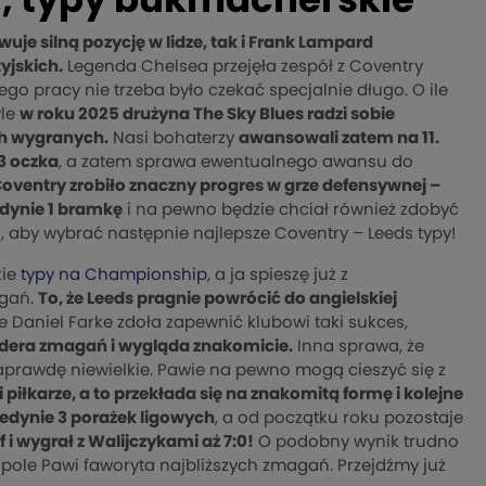
d, typy bukmacherskie
je silną pozycję w lidze, tak i Frank Lampard
yjskich.
Legenda Chelsea przejęła zespół z Coventry
ego pracy nie trzeba było czekać specjalnie długo. O ile
yle
w roku 2025 drużyna The Sky Blues radzi sobie
ych wygranych.
Nasi bohaterzy
awansowali zatem na 11.
 3 oczka
, a zatem sprawa ewentualnego awansu do
oventry zrobiło znaczny progres w grze defensywnej –
edynie 1 bramkę
i na pewno będzie chciał również zdobyć
, aby wybrać następnie najlepsze Coventry – Leeds typy!
kie
typy na Championship
, a ja spieszę już z
agań.
To, że Leeds pragnie powrócić do angielskiej
że Daniel Farke zdoła zapewnić klubowi taki sukces,
lidera zmagań i wygląda znakomicie.
Inna sprawa, że
 naprawdę niewielkie. Pawie na pewno mogą cieszyć się z
piłkarze, a to przekłada się na znakomitą formę i kolejne
jedynie 3 porażek ligowych
, a od początku roku pozostaje
 i wygrał z Walijczykami aż 7:0!
O podobny wynik trudno
pole Pawi faworyta najbliższych zmagań. Przejdźmy już