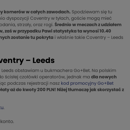
by kornerów w całych zawodach.
Spodziewam się tu
nio dyspozycji Coventry w tyłach, goście mogą mieć
ania, strzały, oraz rogi.
Średnio w meczach z udziałem
, zaś w przypadku Pawi statystyka ta wynosi 10.40
nych zostanie tu pokryta
i właśnie takie Coventry – Leeds
ventry – Leeds
 – Leeds obstawiam u bukmachera Go+Bet. Na polskim
do ścisłej czołówki operatorów, jednak ma
dla nowych
jąc podczas rejestracji nasz
kod promocyjny Go+Bet
ty aż do kwoty 200 PLN! Niżej tłumaczę jak skorzystać z
ku
.
konto.