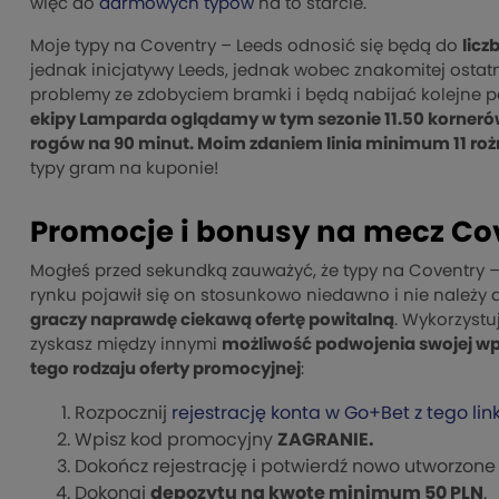
więc do
darmowych typów
na to starcie.
Moje typy na Coventry – Leeds odnosić się będą do
licz
jednak inicjatywy Leeds, jednak wobec znakomitej ostat
problemy ze zdobyciem bramki i będą nabijać kolejne pod
ekipy Lamparda oglądamy w tym sezonie 11.50 kornerów
rogów na 90 minut. Moim zdaniem linia minimum 11 roż
typy gram na kuponie!
Promocje i bonusy na mecz Co
Mogłeś przed sekundką zauważyć, że typy na Coventry
rynku pojawił się on stosunkowo niedawno i nie należy 
graczy naprawdę ciekawą ofertę powitalną
. Wykorzystu
zyskasz między innymi
możliwość podwojenia swojej wpła
tego rodzaju oferty promocyjnej
:
Rozpocznij
rejestrację konta w Go+Bet z tego lin
Wpisz kod promocyjny
ZAGRANIE.
Dokończ rejestrację i potwierdź nowo utworzone 
Dokonaj
depozytu na kwotę minimum 50 PLN
.