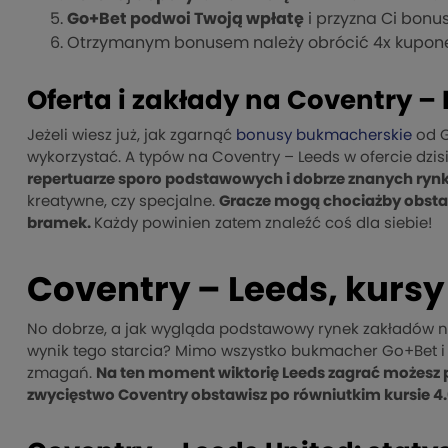
Go+Bet podwoi Twoją wpłatę
i przyzna Ci bonu
Otrzymanym bonusem należy obrócić 4x kupone
Oferta i zakłady na Coventry –
Jeżeli wiesz już, jak zgarnąć
bonusy bukmacherskie
od G
wykorzystać. A typów na Coventry – Leeds w ofercie dzi
repertuarze sporo podstawowych i dobrze znanych ry
kreatywne, czy specjalne.
Gracze mogą chociażby obstawić
bramek.
Każdy powinien zatem znaleźć coś dla siebie!
Coventry – Leeds, kurs
No dobrze, a jak wygląda podstawowy rynek zakładów n
wynik tego starcia? Mimo wszystko bukmacher Go+Bet i 
zmagań.
Na ten moment wiktorię Leeds zagrać możesz p
zwycięstwo Coventry obstawisz po równiutkim kursie 4.