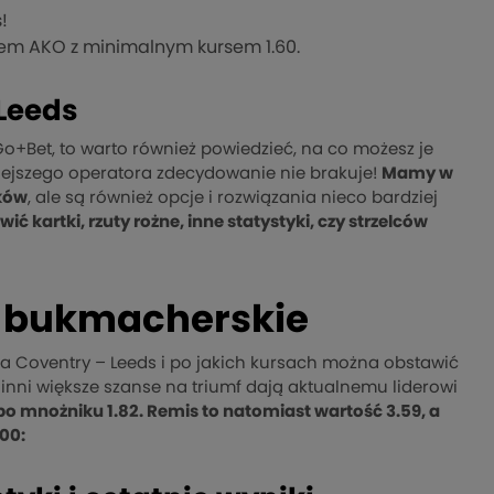
s!
m AKO z minimalnym kursem 1.60.
 Leeds
o+Bet, to warto również powiedzieć, na co możesz je
siejszego operatora zdecydowanie nie brakuje!
Mamy w
nków
, ale są również opcje i rozwiązania nieco bardziej
 kartki, rzuty rożne, inne statystyki, czy strzelców
y bukmacherskie
a Coventry – Leeds i po jakich kursach można obstawić
inni większe szanse na triumf dają aktualnemu liderowi
o mnożniku 1.82. Remis to natomiast wartość 3.59, a
00: