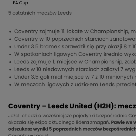
FA Cup
5 ostatnich meczów Leeds
Coventry zajmuje 11. lokatę w Championship, 
Coventry w 10 poprzednich starciach zanotowało 
Under 3.5 bramek sprawdził się przy okazji 8 z 
W spotkaniach ligowych Coventry średnio wyko
Leeds zajmuje 1. miejsce w Championship, zdob
Leeds w 10 niedawnych starciach zaliczył 7 wyg
Under 3.5 goli miał miejsce w 7 z 10 minionyc
W meczach ligowych z udziałem Leeds przecięt
Coventry – Leeds United (H2H): mec
Jeżeli chodzi o wcześniejsze pojedynki bezpośrednie Coven
okazała się ekipa aktualnego lidera zmagań.
Pawie we w
odszukasz wyniki 5 poprzednich meczów bezpośrednic
Coventry – Leeds!