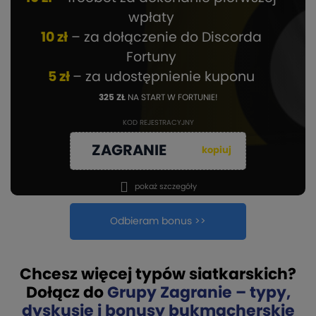
wpłaty
10 zł
– za dołączenie do Discorda
Fortuny
5 zł
– za udostępnienie kuponu
325 ZŁ
NA START W FORTUNIE!
KOD REJESTRACYJNY
ZAGRANIE
kopiuj
pokaż szczegóły
Odbieram bonus >>
Chcesz więcej typów siatkarskich?
Dołącz do
Grupy Zagranie – typy,
dyskusje i bonusy bukmacherskie