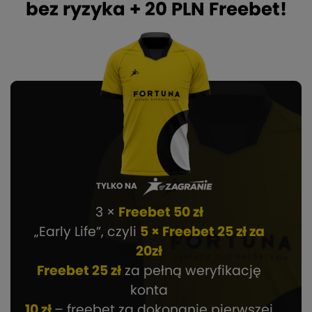
bez ryzyka + 20 PLN Freebet!
TYLKO NA
3 ×
Freebet 50 zł
„Early Life”, czyli
5 × Freebet 25 zł za
20zł
Freebet 25 zł
za pełną weryfikację
konta
10 zł
– freebet za dokonanie pierwszej