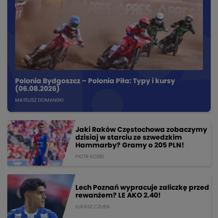
Polonia Bydgoszcz – Polonia Piła: Typy i kursy
(06.08.2026)
MATEUSZ DOMANSKI
Jaki Raków Częstochowa zobaczymy
dzisiaj w starciu ze szwedzkim
Hammarby? Gramy o 205 PLN!
PIOTR KOZIEL
Lech Poznań wypracuje zaliczkę przed
rewanżem? LE AKO 2.40!
ŁUKASZ CZUBA