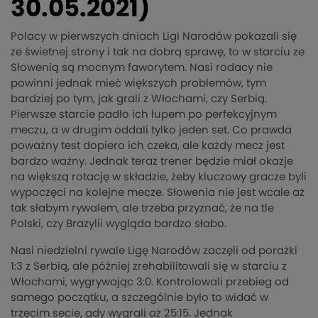
30.05.2021)
Polacy w pierwszych dniach Ligi Narodów pokazali się
ze świetnej strony i tak na dobrą sprawę, to w starciu ze
Słowenią są mocnym faworytem. Nasi rodacy nie
powinni jednak mieć większych problemów, tym
bardziej po tym, jak grali z Włochami, czy Serbią.
Pierwsze starcie padło ich łupem po perfekcyjnym
meczu, a w drugim oddali tylko jeden set. Co prawda
poważny test dopiero ich czeka, ale każdy mecz jest
bardzo ważny. Jednak teraz trener będzie miał okazje
na większą rotację w składzie, żeby kluczowy gracze byli
wypoczęci na kolejne mecze. Słowenia nie jest wcale aż
tak słabym rywalem, ale trzeba przyznać, że na tle
Polski, czy Brazylii wygląda bardzo słabo.
Nasi niedzielni rywale Ligę Narodów zaczęli od porażki
1:3 z Serbią, ale później zrehabilitowali się w starciu z
Włochami, wygrywając 3:0. Kontrolowali przebieg od
samego początku, a szczególnie było to widać w
trzecim secie, gdy wygrali aż 25:15. Jednak