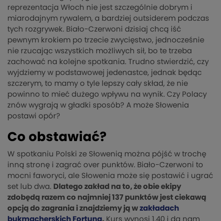
reprezentacja Włoch nie jest szczególnie dobrym i
miarodajnym rywalem, a bardziej outsiderem podczas
tych rozgrywek. Biało-Czerwoni dzisiaj chcą iść
pewnym krokiem po trzecie zwycięstwo, jednocześnie
nie rzucając wszystkich możliwych sił, bo te trzeba
zachować na kolejne spotkania. Trudno stwierdzić, czy
wyjdziemy w podstawowej jedenastce, jednak będąc
szczerym, to mamy o tyle lepszy cały skład, że nie
powinno to mieć dużego wpływu na wynik. Czy Polacy
znów wygrają w gładki sposób? A może Słowenia
postawi opór?
Co obstawiać?
W spotkaniu Polski ze Słowenią można pójść w trochę
inną stronę i zagrać over punktów. Biało-Czerwoni to
mocni faworyci, ale Słowenia może się postawić i ugrać
set lub dwa.
Dlatego zakład na to, że obie ekipy
zdobędą razem co najmniej 137 punktów jest ciekawą
opcją do zagrania i znajdziemy ją w
zakładach
bukmacherskich Fortuna
.
Kurs wynosi 1.40 i da nam