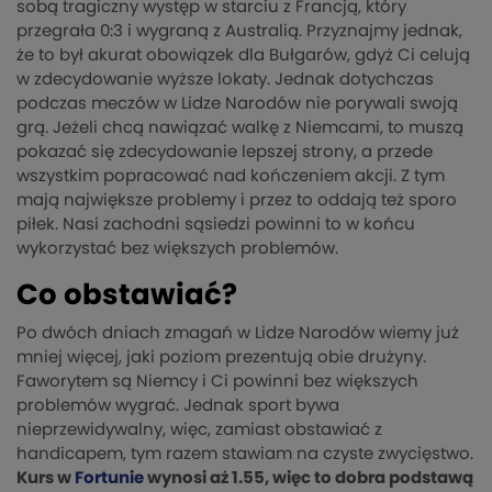
sobą tragiczny występ w starciu z Francją, który
przegrała 0:3 i wygraną z Australią. Przyznajmy jednak,
że to był akurat obowiązek dla Bułgarów, gdyż Ci celują
w zdecydowanie wyższe lokaty. Jednak dotychczas
podczas meczów w Lidze Narodów nie porywali swoją
grą. Jeżeli chcą nawiązać walkę z Niemcami, to muszą
pokazać się zdecydowanie lepszej strony, a przede
wszystkim popracować nad kończeniem akcji. Z tym
mają największe problemy i przez to oddają też sporo
piłek. Nasi zachodni sąsiedzi powinni to w końcu
wykorzystać bez większych problemów.
Co obstawiać?
Po dwóch dniach zmagań w Lidze Narodów wiemy już
mniej więcej, jaki poziom prezentują obie drużyny.
Faworytem są Niemcy i Ci powinni bez większych
problemów wygrać. Jednak sport bywa
nieprzewidywalny, więc, zamiast obstawiać z
handicapem, tym razem stawiam na czyste zwycięstwo.
Kurs w
Fortunie
wynosi aż 1.55, więc to dobra podstawą