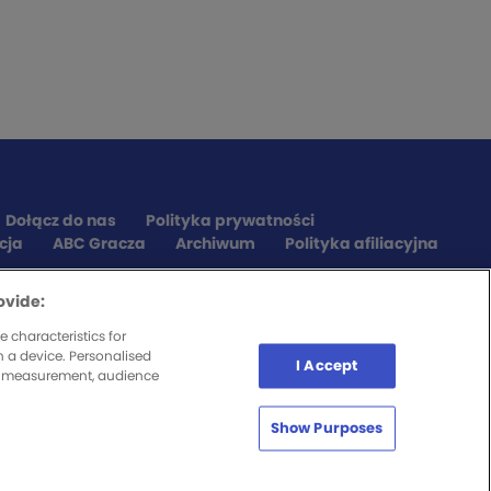
Dołącz do nas
Polityka prywatności
cja
ABC Gracza
Archiwum
Polityka afiliacyjna
ovide:
 characteristics for
n a device. Personalised
I Accept
nt measurement, audience
Show Purposes