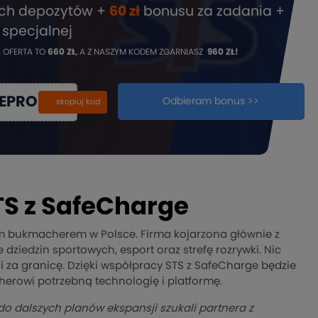
ech depozytów +
60 zł
bonusu za zadania +
 specjalnej
 OFERTA TO
660 ZŁ
, A Z NASZYM KODEM ZGARNIASZ
960 ZŁ!
IEPROMO
Odbieram bonus >>
kopiuj
skopiuj kod
S z SafeCharge
ym bukmacherem w Polsce. Firma kojarzona głównie z
dziedzin sportowych, esport oraz strefę rozrywki. Nic
i za granicę. Dzięki współpracy STS z SafeCharge będzie
erowi potrzebną technologię i platformę.
do dalszych planów ekspansji szukali partnera z