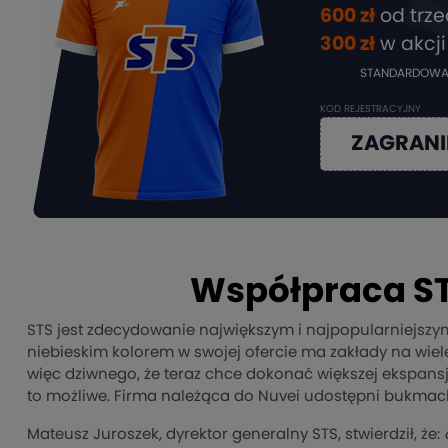
600 zł
od trz
3
00 zł
w akcji
STANDARDOWA
KOD REJESTRACYJNY
ZAGRAN
Współpraca ST
STS jest zdecydowanie największym i najpopularniejsz
niebieskim kolorem w swojej ofercie ma zakłady na wiele 
więc dziwnego, że teraz chce dokonać większej ekspansj
to możliwe. Firma należąca do Nuvei udostępni bukmach
Mateusz Juroszek, dyrektor generalny STS, stwierdził, że: