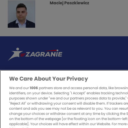
Maciej Paszkiewicz
We Care About Your Privacy
ODPOWIEDZIALNA GRA
We and our
1006
partners store and access personal data, like browsi
identifiers, on your device. Selecting "I Accept" enables tracking techno
purposes shown under "we and our partners process data to provide," 
"Reject All" or withdrawing your consent will disable them. If trackers a
Zakłady bukmacherskie to legalna rozrywka. O to, czy będzie bezpieczn
content and ads you see may not be as relevant to you. You can resur
odpowiedzialnie i z pełną świadomością zagrożenia, jakie może nieść ze
change your choices or withdraw consent at any time by clicking the 
on the bottom of the webpage [or the floating icon on the bottom-left 
Dowiedz się więcej o odpowiedzialnej grze.
applicable]. Your choices will have effect within our Website. For more de