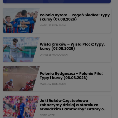
Polonia Bytom – Pogoń Siedlce: Typy
i kursy (07.08.2026)
MATEUSZ DOMANSKI
Wisła Kraków – Wisła Płock: typy,
kursy (07.08.2026)
DANIEL LEWANDOWSKI
Polonia Bydgoszcz – Polonia Piła:
Typy i kursy (06.08.2026)
MATEUSZ DOMANSKI
Jaki Raków Częstochowa
zobaczymy dzisiaj w starciu ze
szwedzkim Hammarby? Gramy o
205 PLN!
PIOTR KOZIEL