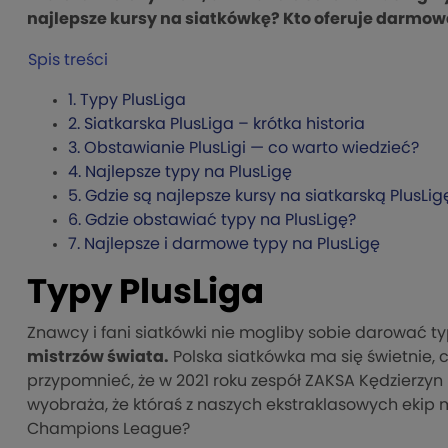
najlepsze kursy na siatkówkę? Kto oferuje darmowe
Spis treści
1.
Typy PlusLiga
2.
Siatkarska PlusLiga – krótka historia
3.
Obstawianie PlusLigi — co warto wiedzieć?
4.
Najlepsze typy na PlusLigę
5.
Gdzie są najlepsze kursy na siatkarską PlusLig
6.
Gdzie obstawiać typy na PlusLigę?
7.
Najlepsze i darmowe typy na PlusLigę
Typy PlusLiga
Znawcy i fani siatkówki nie mogliby sobie darować t
mistrzów świata.
Polska siatkówka ma się świetnie, c
przypomnieć, że w 2021 roku zespół ZAKSA Kędzierzyn K
wyobraża, że któraś z naszych ekstraklasowych ekip 
Champions League?