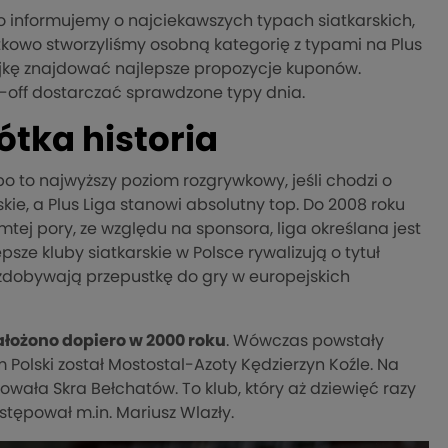
ąco informujemy o najciekawszych typach siatkarskich,
tkowo stworzyliśmy osobną kategorię z typami na Plus
olejkę znajdować najlepsze propozycje kuponów.
y-off dostarczać sprawdzone typy dnia.
ótka historia
bo to najwyższy poziom rozgrywkowy, jeśli chodzi o
skie, a Plus Liga stanowi absolutny top. Do 2008 roku
mtej pory, ze względu na sponsora, liga określana jest
sze kluby siatkarskie w Polsce rywalizują o tytuł
ny zdobywają przepustkę do gry w europejskich
ałożono dopiero w 2000 roku
. Wówczas powstały
 Polski został Mostostal-Azoty Kędzierzyn Koźle. Na
fowała Skra Bełchatów. To klub, który aż dziewięć razy
ystępował m.in. Mariusz Wlazły.