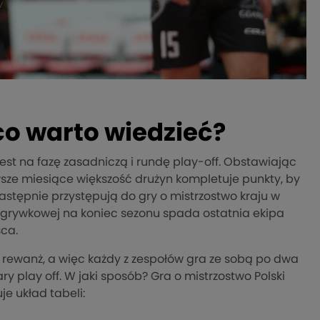
co warto wiedzieć?
jest na fazę zasadniczą i rundę play-off. Obstawiając
wsze miesiące większość drużyn kompletuje punkty, by
następnie przystępują do gry o mistrzostwo kraju w
 rozgrywkowej na koniec sezonu spada ostatnia ekipa
sca.
rewanż, a więc każdy z zespołów gra ze sobą po dwa
ary play off. W jaki sposób? Gra o mistrzostwo Polski
e układ tabeli: