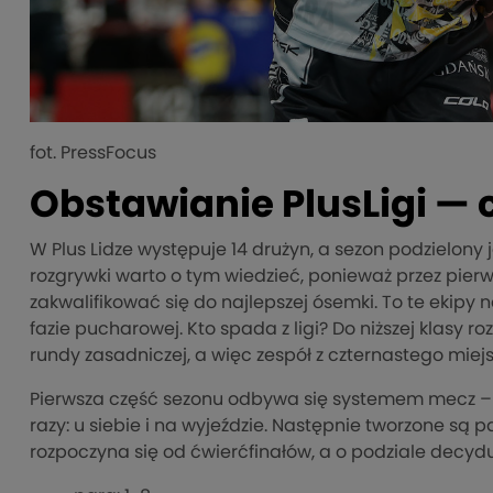
fot. PressFocus
Obstawianie PlusLigi — 
W Plus Lidze występuje 14 drużyn, a sezon podzielony 
rozgrywki warto o tym wiedzieć, ponieważ przez pier
zakwalifikować się do najlepszej ósemki. To te ekipy 
fazie pucharowej. Kto spada z ligi? Do niższej klasy
rundy zasadniczej, a więc zespół z czternastego miej
Pierwsza część sezonu odbywa się systemem mecz – 
razy: u siebie i na wyjeździe. Następnie tworzone są p
rozpoczyna się od ćwierćfinałów, a o podziale decyduj