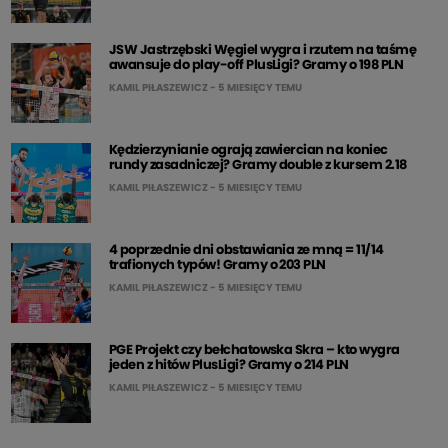
JSW Jastrzębski Węgiel wygra i rzutem na taśmę
awansuje do play-off PlusLigi? Gramy o 198 PLN
KAMIL PIŁASZEWICZ
- 5 MIESIĘCY TEMU
Kędzierzynianie ograją zawiercian na koniec
rundy zasadniczej? Gramy double z kursem 2.18
KAMIL PIŁASZEWICZ
- 5 MIESIĘCY TEMU
4 poprzednie dni obstawiania ze mną = 11/14
trafionych typów! Gramy o 203 PLN
KAMIL PIŁASZEWICZ
- 5 MIESIĘCY TEMU
PGE Projekt czy bełchatowska Skra – kto wygra
jeden z hitów PlusLigi? Gramy o 214 PLN
KAMIL PIŁASZEWICZ
- 5 MIESIĘCY TEMU