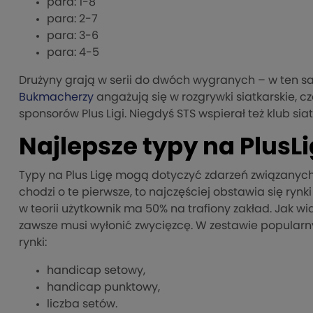
para: 1-8
para: 2-7
para: 3-6
para: 4-5
Drużyny grają w serii do dwóch wygranych – w ten sa
Bukmacherzy
angażują się w rozgrywki siatkarskie, cz
sponsorów Plus Ligi. Niegdyś STS wspierał też klub si
Najlepsze typy na PlusL
Typy na Plus Ligę mogą dotyczyć zdarzeń związanych
chodzi o te pierwsze, to najczęściej obstawia się ryn
w teorii użytkownik ma 50% na trafiony zakład. Jak 
zawsze musi wyłonić zwycięzcę. W zestawie popularny
rynki:
handicap setowy,
handicap punktowy,
liczba setów.