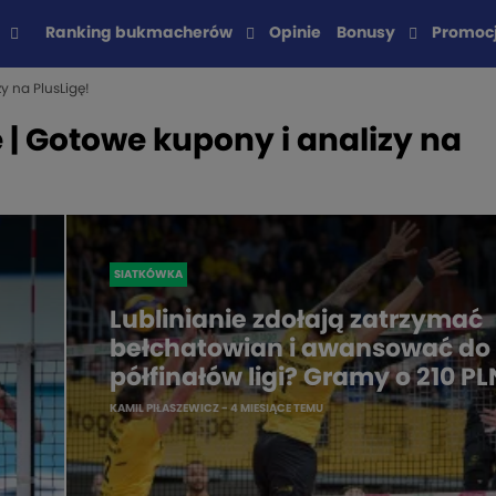
Ranking bukmacherów
Opinie
Bonusy
Promoc
y na PlusLigę!
| Gotowe kupony i analizy na
SIATKÓWKA
Lublinianie zdołają zatrzymać
bełchatowian i awansować do
półfinałów ligi? Gramy o 210 PL
KAMIL PIŁASZEWICZ
- 4 MIESIĄCE TEMU