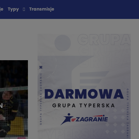
je
Typy
Transmisje
SIATKÓWKA
PGE Projekt czy bełchatow
- kto wygra jeden z hitów P
N
Gramy o 214 PLN
KAMIL PIŁASZEWICZ
- 5 MIESIĘCY TEMU