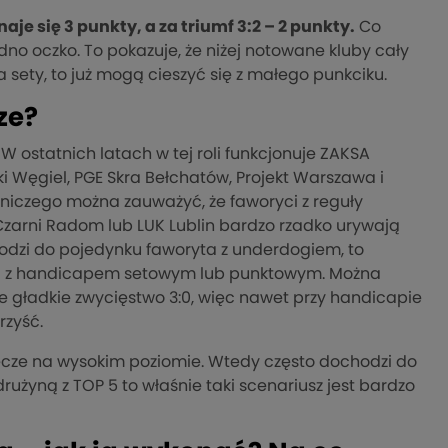
aje się 3 punkty, a za triumf 3:2 – 2 punkty.
Co
no oczko. To pokazuje, że niżej notowane kluby cały
sety, to już mogą cieszyć się z małego punkciku.
ze?
 W ostatnich latach w tej roli funkcjonuje ZAKSA
ki Węgiel, PGE Skra Bełchatów, Projekt Warszawa i
niczego można zauważyć, że faworyci z reguły
, Czarni Radom lub LUK Lublin bardzo rzadko urywają
dzi do pojedynku faworyta z underdogiem, to
mi z handicapem setowym lub punktowym. Można
e gładkie zwycięstwo 3:0, więc nawet przy handicapie
rzyść.
ecze na wysokim poziomie. Wtedy często dochodzi do
z drużyną z TOP 5 to właśnie taki scenariusz jest bardzo