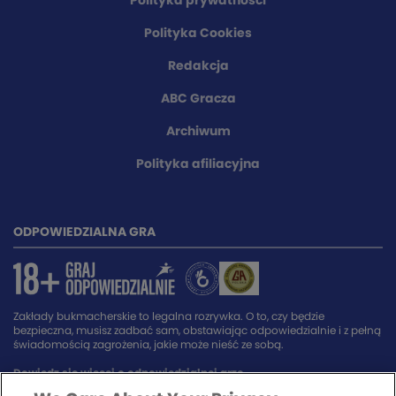
Polityka prywatności
Polityka Cookies
Redakcja
ABC Gracza
Archiwum
Polityka afiliacyjna
ODPOWIEDZIALNA GRA
Zakłady bukmacherskie to legalna rozrywka. O to, czy będzie
bezpieczna, musisz zadbać sam, obstawiając odpowiedzialnie i z pełną
świadomością zagrożenia, jakie może nieść ze sobą.
Dowiedz się więcej o odpowiedzialnej grze.