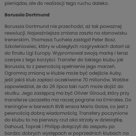
pieniądze, ale do realizacji tego ruchu daleko.
Borussia Dortmund
Borussia Dortmund nie przechodzi, aż tak poważnej
rewolucji. Najważniejsza zmiana zaszła na stanowisku
trenerskim. Thomasa Tuchela zastąpił Peter Bosz.
Szkoleniowiec, który w ubiegłych rozgrywkach dotarł aż
do finału Ligi Europy. Wypromował swoją markę i teraz
czerpie z tego korzyści. Transfer do takiego klubu jak
Borussia, to z pewnością spełnienie jego marzeń.
Ogromną zmianą w klubie może być odejście Auby,
jeśli jakiś klub zapłaci oczekiwane 70 milionów. Watzke
zapowiedział, że do 26 lipca taki ruch może dojść do
skutku. Jego zastępcą ma być Olivier Giroud, który przy
transferze Lacazetta ma raczej pograne na Emirates. Do
treningów w barwach BVB wraca Mario Gotze, co jest z
pewnością dobrą wiadomością. Transfery poczynione
do klubu to na pierwszy rzut oka strzały w dziesiątkę.
Dahoud, Toprak i Philipp dołączyli do zespołu po
bardzo dobrych występach w poprzednich klubach na