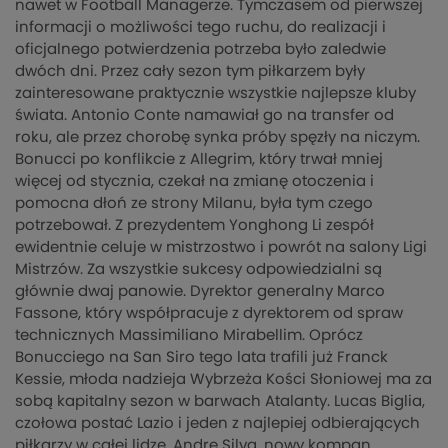
nawet w Football Managerze. Tymczasem od pierwszej
informacji o możliwości tego ruchu, do realizacji i
oficjalnego potwierdzenia potrzeba było zaledwie
dwóch dni. Przez cały sezon tym piłkarzem były
zainteresowane praktycznie wszystkie najlepsze kluby
świata. Antonio Conte namawiał go na transfer od
roku, ale przez chorobę synka próby spęzły na niczym.
Bonucci po konflikcie z Allegrim, który trwał mniej
więcej od stycznia, czekał na zmianę otoczenia i
pomocna dłoń ze strony Milanu, była tym czego
potrzebował. Z prezydentem Yonghong Li zespół
ewidentnie celuje w mistrzostwo i powrót na salony Ligi
Mistrzów. Za wszystkie sukcesy odpowiedzialni są
głównie dwaj panowie. Dyrektor generalny Marco
Fassone, który współpracuje z dyrektorem od spraw
technicznych Massimiliano Mirabellim. Oprócz
Bonucciego na San Siro tego lata trafili już Franck
Kessie, młoda nadzieja Wybrzeża Kości Słoniowej ma za
sobą kapitalny sezon w barwach Atalanty. Lucas Biglia,
czołowa postać Lazio i jeden z najlepiej odbierających
piłkarzy w całej lidze. Andre Silva, nowy kompan