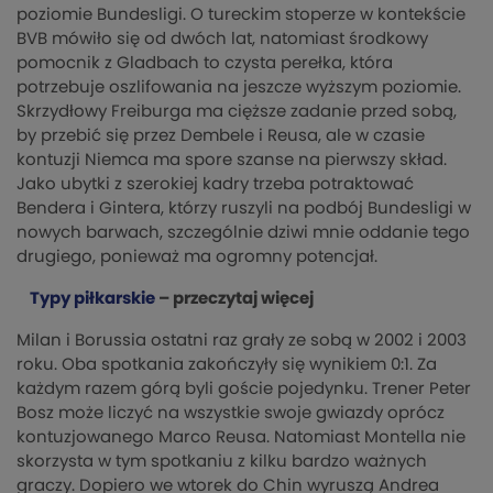
poziomie Bundesligi. O tureckim stoperze w kontekście
BVB mówiło się od dwóch lat, natomiast środkowy
pomocnik z Gladbach to czysta perełka, która
potrzebuje oszlifowania na jeszcze wyższym poziomie.
Skrzydłowy Freiburga ma cięższe zadanie przed sobą,
by przebić się przez Dembele i Reusa, ale w czasie
kontuzji Niemca ma spore szanse na pierwszy skład.
Jako ubytki z szerokiej kadry trzeba potraktować
Bendera i Gintera, którzy ruszyli na podbój Bundesligi w
nowych barwach, szczególnie dziwi mnie oddanie tego
drugiego, ponieważ ma ogromny potencjał.
Typy piłkarskie
– przeczytaj więcej
Milan i Borussia ostatni raz grały ze sobą w 2002 i 2003
roku. Oba spotkania zakończyły się wynikiem 0:1. Za
każdym razem górą byli goście pojedynku. Trener Peter
Bosz może liczyć na wszystkie swoje gwiazdy oprócz
kontuzjowanego Marco Reusa. Natomiast Montella nie
skorzysta w tym spotkaniu z kilku bardzo ważnych
graczy. Dopiero we wtorek do Chin wyruszą Andrea