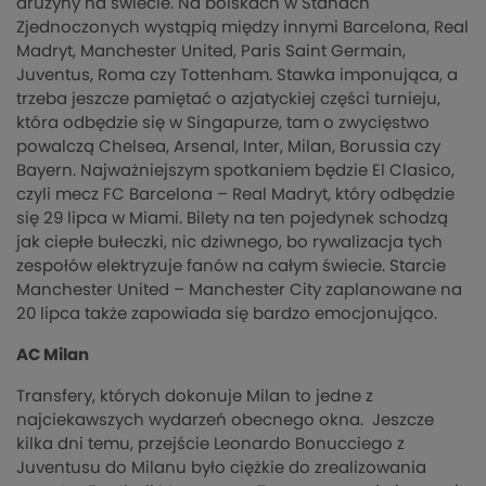
drużyny na świecie. Na boiskach w Stanach
Zjednoczonych wystąpią między innymi Barcelona, Real
Madryt, Manchester United, Paris Saint Germain,
Juventus, Roma czy Tottenham. Stawka imponująca, a
trzeba jeszcze pamiętać o azjatyckiej części turnieju,
która odbędzie się w Singapurze, tam o zwycięstwo
powalczą Chelsea, Arsenal, Inter, Milan, Borussia czy
Bayern. Najważniejszym spotkaniem będzie El Clasico,
czyli mecz FC Barcelona – Real Madryt, który odbędzie
się 29 lipca w Miami. Bilety na ten pojedynek schodzą
jak ciepłe bułeczki, nic dziwnego, bo rywalizacja tych
zespołów elektryzuje fanów na całym świecie. Starcie
Manchester United – Manchester City zaplanowane na
20 lipca także zapowiada się bardzo emocjonująco.
AC Milan
Transfery, których dokonuje Milan to jedne z
najciekawszych wydarzeń obecnego okna. Jeszcze
kilka dni temu, przejście Leonardo Bonucciego z
Juventusu do Milanu było ciężkie do zrealizowania