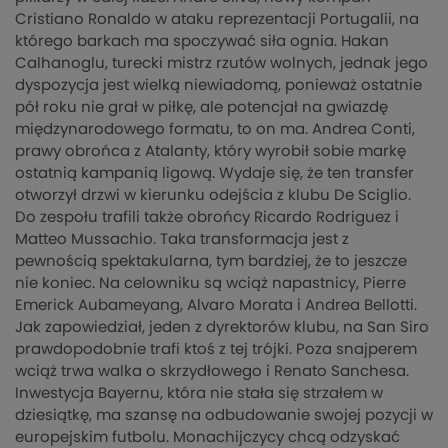
Cristiano Ronaldo w ataku reprezentacji Portugalii, na
którego barkach ma spoczywać siła ognia. Hakan
Calhanoglu, turecki mistrz rzutów wolnych, jednak jego
dyspozycja jest wielką niewiadomą, ponieważ ostatnie
pół roku nie grał w piłkę, ale potencjał na gwiazdę
międzynarodowego formatu, to on ma. Andrea Conti,
prawy obrońca z Atalanty, który wyrobił sobie markę
ostatnią kampanią ligową. Wydaje się, że ten transfer
otworzył drzwi w kierunku odejścia z klubu De Sciglio.
Do zespołu trafili także obrońcy Ricardo Rodriguez i
Matteo Mussachio. Taka transformacja jest z
pewnością spektakularna, tym bardziej, że to jeszcze
nie koniec. Na celowniku są wciąż napastnicy, Pierre
Emerick Aubameyang, Alvaro Morata i Andrea Bellotti.
Jak zapowiedział, jeden z dyrektorów klubu, na San Siro
prawdopodobnie trafi ktoś z tej trójki. Poza snajperem
wciąż trwa walka o skrzydłowego i Renato Sanchesa.
Inwestycja Bayernu, która nie stała się strzałem w
dziesiątkę, ma szansę na odbudowanie swojej pozycji w
europejskim futbolu. Monachijczycy chcą odzyskać