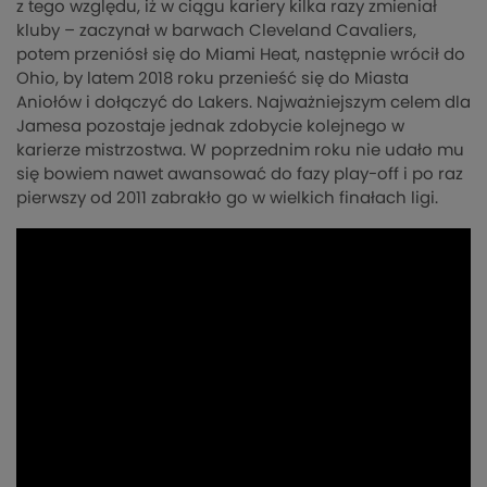
z tego względu, iż w ciągu kariery kilka razy zmieniał
kluby – zaczynał w barwach Cleveland Cavaliers,
potem przeniósł się do Miami Heat, następnie wrócił do
Ohio, by latem 2018 roku przenieść się do Miasta
Aniołów i dołączyć do Lakers. Najważniejszym celem dla
Jamesa pozostaje jednak zdobycie kolejnego w
karierze mistrzostwa. W poprzednim roku nie udało mu
się bowiem nawet awansować do fazy play-off i po raz
pierwszy od 2011 zabrakło go w wielkich finałach ligi.