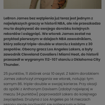
LeBron James bez wątpienia już teraz jest jednym z
największych graczy w historii NBA, ale nie przeszkadza
mu to dopisywać do swojego dorobku kolejnych
rekordów i osiągnięć. We wtorek James został na
przykład pierwszym w dziejach NBA zawodnikiem,
który zaliczył triple-double w starciu z każdym z 30
zespołów. Obecny gracz Los Angeles Lakers, a były
zawodnik Cleveland Cavaliers i Miami Heat, do historii
przeszedł w wygranym 112-107 starciu z Oklahoma City
Thunder.
25 punktów, 11 zbiórek oraz 10 asyst. Z takim dorobkiem
James zakończył zmagania we wtorek, notując tym
samym 86. triple-double w swojej karierze. Przy okazji
do spółki z Anthonym Davisem (zdobył najwięcej w
meczu 34 punktów) poprowadził Lakers do kolejnego
zwycięstwa. Drużyna z Los Angeles po 14 meczach
sezonu może pochwalić się najlepszym w lidze