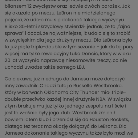
bilansem 12 zwycięstw oraz ledwie dwóch porażek. Jak
się okazało po meczu, LeBron nie miał zielonego
pojęcia, że udało mu się dokonać takiego wyczynyu
Blisko 35-letni skrzydłowy stwierdził jednak, że to „fajna
sprawa” i dodał, że najważniejsze, iż udało się to zrobić
w zwycięskim dla jego drużyny meczu. Dla LeBrona było
to już piąte triple-double w tym sezonie – jak do tej pory
więcej ma tylko rewelacyjny Luka Doncić, który w wieku
20 lat wyczynia naprawdę niesamowite rzeczy, co nie
uchodzi uwadze także samego LBJ.
Co ciekawe, już niedługo do Jamesa może dołączyć
inny zawodnik. Chodzi tutaj o Russella Westbrooka,
który w barwach Oklahoma City Thunder miał triple-
double przeciwko każdej innej drużynie NBA. W związku
z tym brakuje mu już tylko jednego zespołu na liście i
jest to właśnie były jego klub. Westbrook zmienił
bowiem latem klub i przeniósł się do Houston Rockets,
dlatego też teraz ma okazję dołączyć do LeBrona. Dla
Jamesa dokonanie takiego wyczynu także było możliwe