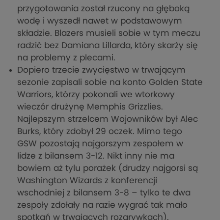
przygotowania został rzucony na głęboką
wodę i wyszedł nawet w podstawowym
składzie. Blazers musieli sobie w tym meczu
radzić bez Damiana Lillarda, który skarży się
na problemy z plecami.
Dopiero trzecie zwycięstwo w trwającym
sezonie zapisali sobie na konto Golden State
Warriors, którzy pokonali we wtorkowy
wieczór drużynę Memphis Grizzlies.
Najlepszym strzelcem Wojowników był Alec
Burks, który zdobył 29 oczek. Mimo tego
GSW pozostają najgorszym zespołem w
lidze z bilansem 3-12. Nikt inny nie ma
bowiem aż tylu porażek (drudzy najgorsi są
Washington Wizards z konferencji
wschodniej z bilansem 3-8 – tylko te dwa
zespoły zdołały na razie wygrać tak mało
spotkań w trwających rozgrywkach).