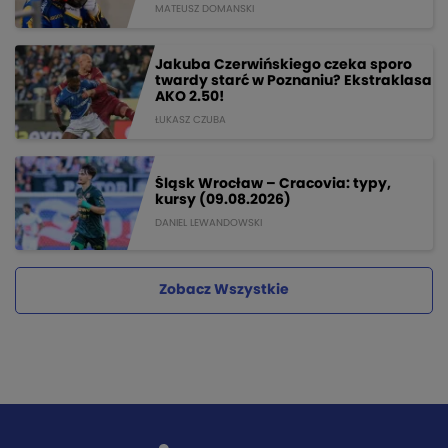
MATEUSZ DOMANSKI
Jakuba Czerwińskiego czeka sporo
twardy starć w Poznaniu? Ekstraklasa
AKO 2.50!
ŁUKASZ CZUBA
Śląsk Wrocław – Cracovia: typy,
kursy (09.08.2026)
DANIEL LEWANDOWSKI
Zobacz Wszystkie