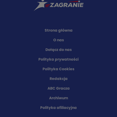
Strona główna
O nas
Dołącz do nas
Polityka prywatności
Polityka Cookies
Redakcja
ABC Gracza
Archiwum
Polityka afiliacyjna