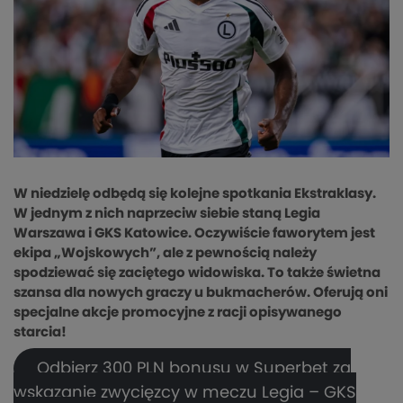
W niedzielę odbędą się kolejne spotkania Ekstraklasy.
W jednym z nich naprzeciw siebie staną Legia
Warszawa i GKS Katowice. Oczywiście faworytem jest
ekipa „Wojskowych”, ale z pewnością należy
spodziewać się zaciętego widowiska. To także świetna
szansa dla nowych graczy u bukmacherów. Oferują oni
specjalne akcje promocyjne z racji opisywanego
starcia!
Odbierz 300 PLN bonusu w Superbet za
wskazanie zwycięzcy w meczu Legia – GKS