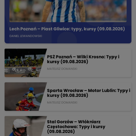
Lech Poznań – Piast Gliwice: typy, kursy (09.08.2026)
DANIEL LEWANDOWSKI
PSŻ Poznań – Wilki Krosno: Typy i
kursy (09.08.2026)
MATEUSZ DOMANSKI
Sparta Wrocław – Motor Lublin: Typy i
kursy (09.08.2026)
MATEUSZ DOMANSKI
Stal Gorzów – Włókniarz
Częstochowa: Typy i kursy
(09.08.2026)