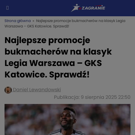
Strona główna
» Najlepsze promocje bukmacherów na klasyk Legia
Warszawa – GKS Katowice. Sprawdź!
Najlepsze promocje
bukmacherów na klasyk
Legia Warszawa – GKS
Katowice. Sprawdź!
Daniel Lewandowski
Publikacja: 9 sierpnia 2025 22:50