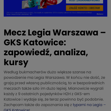
Mecz Legia Warszawa –
GKS Katowice:
zapowiedź, analiza,
kursy
Według bukmacherów dużo większe szanse na
powodzenie ma Legia Warszawa. W końcu nie dość, że
grają przed własną publicznością, to w bezpośrednich
meczach także szło im dużo lepiej. Mianowicie wygrali
każdy z 9 ostatnich pojedynków H2H z GKS-em
Katowice i wydaje się, że teraz powinno być podobnie.
Zachęcam także do zapoznania się z
typami na Legia –
GKS Katowice
!