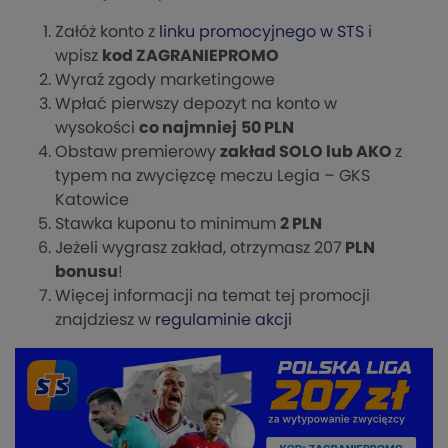
Załóż konto z
linku promocyjnego w STS
i
wpisz
kod ZAGRANIEPROMO
Wyraź zgody marketingowe
Wpłać pierwszy depozyt na konto w
wysokości
co najmniej
50 PLN
Obstaw premierowy
zakład SOLO lub AKO
z
typem na zwycięzcę meczu Legia – GKS
Katowice
Stawka kuponu to minimum
2 PLN
Jeżeli wygrasz zakład, otrzymasz 207
PLN
bonusu
!
Więcej informacji na temat tej promocji
znajdziesz w
regulaminie akcji