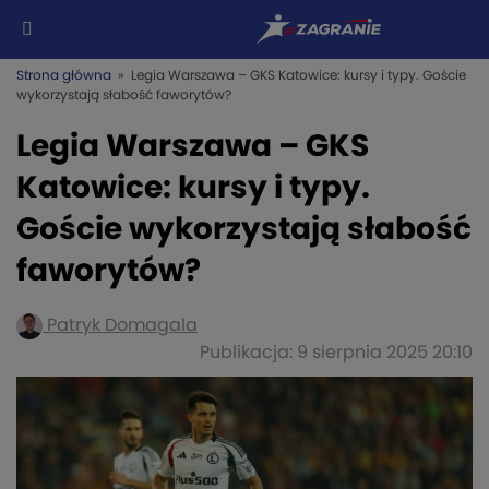
Strona główna
» Legia Warszawa – GKS Katowice: kursy i typy. Goście
wykorzystają słabość faworytów?
Legia Warszawa – GKS
Katowice: kursy i typy.
Goście wykorzystają słabość
faworytów?
Patryk Domagala
Publikacja: 9 sierpnia 2025 20:10