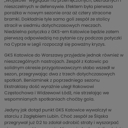
„Wojskowi” wyglądali na przemęczonych, bezradnych i
nieszczelnych w defensywie. Efektem była pierwsza
porażka w nowym sezonie oraz aż cztery stracone
bramki. Dokładnie tyle samo goli zespół ze stolicy
stracił w siedmiu dotychczasowych meczach.
Niedzielna potyczka z GKS-em Katowice będzie zatem
pierwszą odpowiedzią na pytanie czy podczas potyczki
na Cyprze w Legii rozpoczął się poważny kryzys.
GKS Katowice do Warszawy przyjedzie jednak również w
nieszczególnych nastrojach. Zespół z Katowic po
solidnym okresie przygotowawczym słabo wszedł w
sezon, przegrywając dwa z trzech dotychczasowych
spotkań. Beniaminek z poprzedniego sezonu
Ekstraklasy dość wyraźnie uległ Rakowowi
Częstochowa i Widzewowi Łódź, nie strzelając we
wspomnianych spotkaniach choćby gola.
Jedyny jak dotąd punkt GKS Katowice wywalczył w
starciu z Zagłębiem Lubin. Choć zespół ze Śląska
przegrywał już 0:2 to zdołał odrobić straty i wyszarpać