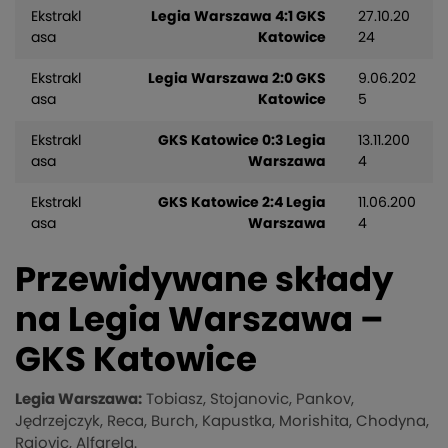
Ekstrakl
Legia Warszawa 4:1 GKS
27.10.20
asa
Katowice
24
Ekstrakl
Legia Warszawa 2:0 GKS
9.06.202
asa
Katowice
5
Ekstrakl
GKS Katowice 0:3 Legia
13.11.200
asa
Warszawa
4
Ekstrakl
GKS Katowice 2:4 Legia
11.06.200
asa
Warszawa
4
Przewidywane składy
na Legia Warszawa –
GKS Katowice
Legia Warszawa:
Tobiasz, Stojanovic, Pankov,
Jędrzejczyk, Reca, Burch, Kapustka, Morishita, Chodyna,
Rajovic, Alfarela.