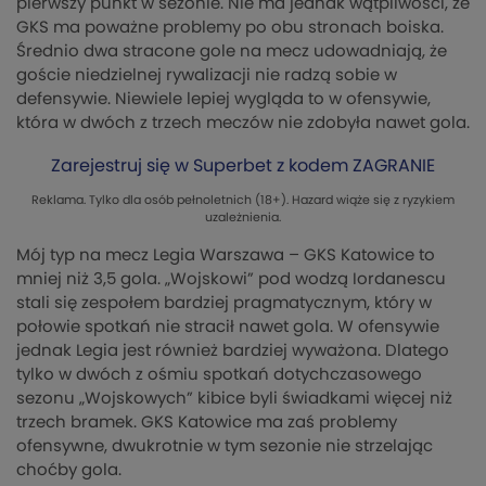
pierwszy punkt w sezonie. Nie ma jednak wątpliwości, że
GKS ma poważne problemy po obu stronach boiska.
Średnio dwa stracone gole na mecz udowadniają, że
goście niedzielnej rywalizacji nie radzą sobie w
defensywie. Niewiele lepiej wygląda to w ofensywie,
która w dwóch z trzech meczów nie zdobyła nawet gola.
Zarejestruj się w Superbet z kodem ZAGRANIE
Reklama. Tylko dla osób pełnoletnich (18+). Hazard wiąże się z ryzykiem
uzależnienia.
Mój typ na mecz Legia Warszawa – GKS Katowice to
mniej niż 3,5 gola. „Wojskowi” pod wodzą Iordanescu
stali się zespołem bardziej pragmatycznym, który w
połowie spotkań nie stracił nawet gola. W ofensywie
jednak Legia jest również bardziej wyważona. Dlatego
tylko w dwóch z ośmiu spotkań dotychczasowego
sezonu „Wojskowych” kibice byli świadkami więcej niż
trzech bramek. GKS Katowice ma zaś problemy
ofensywne, dwukrotnie w tym sezonie nie strzelając
choćby gola.