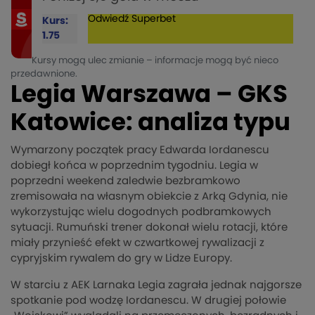
Odwiedź
Superbet
Kurs:
1.75
Kursy mogą ulec zmianie – informacje mogą być nieco
przedawnione.
Legia Warszawa – GKS
Katowice: analiza typu
Wymarzony początek pracy Edwarda Iordanescu
dobiegł końca w poprzednim tygodniu. Legia w
poprzedni weekend zaledwie bezbramkowo
zremisowała na własnym obiekcie z Arką Gdynia, nie
wykorzystując wielu dogodnych podbramkowych
sytuacji. Rumuński trener dokonał wielu rotacji, które
miały przynieść efekt w czwartkowej rywalizacji z
cypryjskim rywalem do gry w Lidze Europy.
W starciu z AEK Larnaka Legia zagrała jednak najgorsze
spotkanie pod wodzę Iordanescu. W drugiej połowie