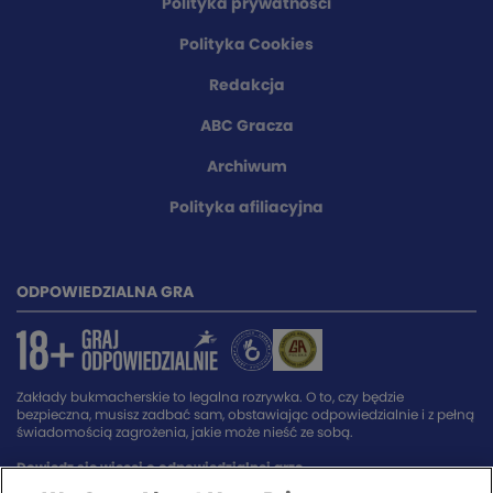
Polityka prywatności
Polityka Cookies
Redakcja
ABC Gracza
Archiwum
Polityka afiliacyjna
ODPOWIEDZIALNA GRA
Zakłady bukmacherskie to legalna rozrywka. O to, czy będzie
bezpieczna, musisz zadbać sam, obstawiając odpowiedzialnie i z pełną
świadomością zagrożenia, jakie może nieść ze sobą.
Dowiedz się więcej o odpowiedzialnej grze.