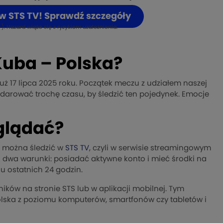
 w STS TV! Sprawdź szczegóły
). Hazard wiąże się z ryzykiem uzależnienia.
Kuba – Polska?
uż 17 lipca 2025 roku. Początek meczu z udziałem naszej
darować trochę czasu, by śledzić ten pojedynek. Emocje
glądać?
e można śledzić w
STS TV
, czyli w serwisie streamingowym
o dwa warunki: posiadać aktywne konto i mieć środki na
u ostatnich 24 godzin.
ków na stronie STS lub w aplikacji mobilnej. Tym
lska z poziomu komputerów, smartfonów czy tabletów i