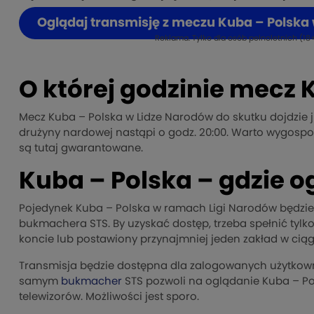
Oglądaj transmisję z meczu Kuba – Polska
Reklama. Tylko dla osób pełnoletnich (18+
O której godzinie mecz 
Mecz Kuba – Polska w Lidze Narodów do skutku dojdzie j
drużyny nardowej nastąpi o godz. 20:00. Warto wygospo
są tutaj gwarantowane.
Kuba – Polska – gdzie o
Pojedynek Kuba – Polska w ramach Ligi Narodów będzi
bukmachera STS. By uzyskać dostęp, trzeba spełnić tylk
koncie lub postawiony przynajmniej jeden zakład w ciąg
Transmisja będzie dostępna dla zalogowanych użytkowni
samym
bukmacher
STS pozwoli na oglądanie Kuba – Po
telewizorów. Możliwości jest sporo.