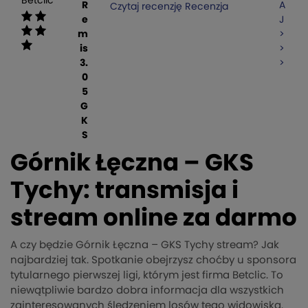
Betclic
R
A
Czytaj recenzję
Recenzja
e
J
m
>
is
>
3.
>
0
5
G
K
S
Górnik Łęczna – GKS
Tychy: transmisja i
stream online za darmo
A czy będzie Górnik Łęczna – GKS Tychy stream? Jak
najbardziej tak. Spotkanie obejrzysz choćby u sponsora
tytularnego pierwszej ligi, którym jest firma Betclic. To
niewątpliwie bardzo dobra informacja dla wszystkich
zainteresowanych śledzeniem losów tego widowiska.