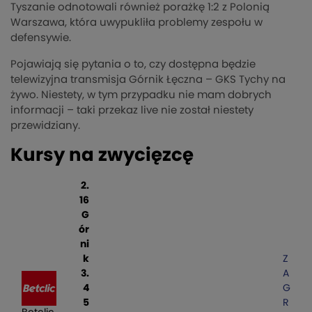
Tyszanie odnotowali również porażkę 1:2 z Polonią
Warszawa, która uwypukliła problemy zespołu w
defensywie.
Pojawiają się pytania o to, czy dostępna będzie
telewizyjna transmisja Górnik Łęczna – GKS Tychy na
żywo. Niestety, w tym przypadku nie mam dobrych
informacji – taki przekaz live nie został niestety
przewidziany.
Kursy na zwycięzcę
2.
16
G
ór
ni
k
Z
3.
A
4
G
5
R