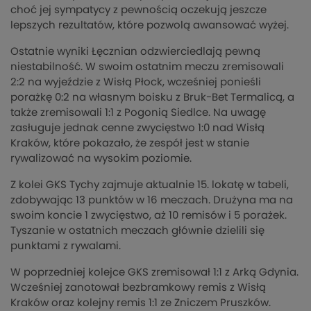
choć jej sympatycy z pewnością oczekują jeszcze
lepszych rezultatów, które pozwolą awansować wyżej.
Ostatnie wyniki Łęcznian odzwierciedlają pewną
niestabilność. W swoim ostatnim meczu zremisowali
2:2 na wyjeździe z Wisłą Płock, wcześniej ponieśli
porażkę 0:2 na własnym boisku z Bruk-Bet Termalicą, a
także zremisowali 1:1 z Pogonią Siedlce. Na uwagę
zasługuje jednak cenne zwycięstwo 1:0 nad Wisłą
Kraków, które pokazało, że zespół jest w stanie
rywalizować na wysokim poziomie.
Z kolei GKS Tychy zajmuje aktualnie 15. lokatę w tabeli,
zdobywając 13 punktów w 16 meczach. Drużyna ma na
swoim koncie 1 zwycięstwo, aż 10 remisów i 5 porażek.
Tyszanie w ostatnich meczach głównie dzielili się
punktami z rywalami.
W poprzedniej kolejce GKS zremisował 1:1 z Arką Gdynia.
Wcześniej zanotował bezbramkowy remis z Wisłą
Kraków oraz kolejny remis 1:1 ze Zniczem Pruszków.