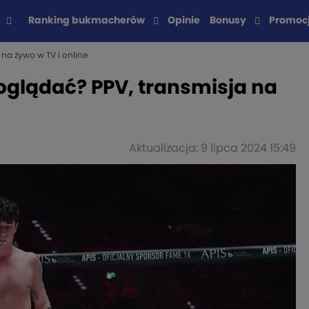
Ranking bukmacherów
Opinie
Bonusy
Promoc
 na żywo w TV i online
 oglądać? PPV, transmisja na
Aktualizacja: 9 lipca 2024 15:49