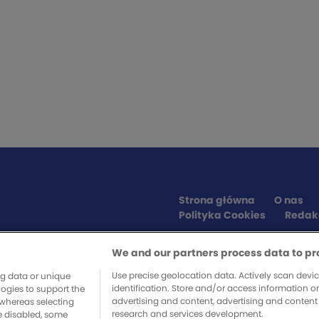
Strona główna
O nas
Polityka Cookies
Redak
We and our partners process data to pr
SPONSORZY SERWISU
Use precise geolocation data. Actively scan device
ng data or unique
identification. Store and/or access information o
logies to support the
advertising and content, advertising and conte
whereas selecting
research and services development.
re disabled, some