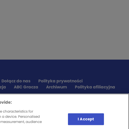
Dołącz do nas
Polityka prywatności
cja
ABC Gracza
Archiwum
Polityka afiliacyjna
ovide:
 characteristics for
n a device. Personalised
I Accept
nt measurement, audience