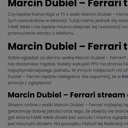
Marcin Dubiel – Ferrari
Czy będzie transmisja w TV z walki Marcin Dubiel – Ferr
tych zawodników w telewizji. Tutaj mamy jednak złą wia
FAME MMA i nie będzie można obejrzeć tej rywalizacji n
przerzucenie obrazu z telefonu.
Marcin Dubiel – Ferrari
Gdzie oglądać za darmo walkę Marcin Dubiel – Ferrari? J
nie dostaniesz nigdzie. Należy wykupić PPV na stronie 
najoptymalniejszego pakietu. W innych miejscach niż ofi
Dubiel – Ferrari będzie nielegalna. Nie zapomnij, że w
Be
emocje z oglądania!
Marcin Dubiel – Ferrari stream
Stream online z walki Marcin Dubiel – Ferrari najlepiej
gwarancję dobrej jakości oraz tego, że obejrzy się star
gal strona FAME MMA działa bez zarzutu i można oglądać 
jest mocnym atutem. Na początku historii tej federacji nie 