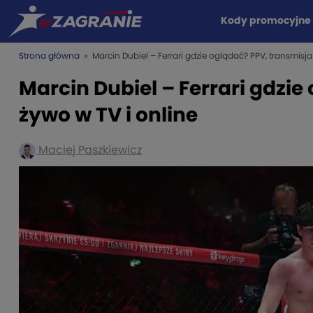
Kody promocyjne
Strona główna
» Marcin Dubiel – Ferrari gdzie oglądać? PPV, transmisja
Marcin Dubiel – Ferrari gdzie
żywo w TV i online
Maciej Paszkiewicz