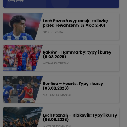
PIOTR KOZIEL
Lech Poznań wypracuje zaliczkę
przed rewanżem? LE AKO 2.40!
ŁUKASZ CZUBA
Raków – Hammarby: typy i kursy
(6.08.2026)
MICHAL KACPRZAK
Benfica – Hearts: Typy i kursy
(06.08.2026)
MATEUSZ DOMANSKI
Lech Poznań – Klaksvik: Typy i kursy
(06.08.2026)
MATEUSZ DOMANSKI