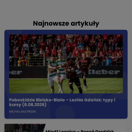
Najnowsze artykuły
Pobeskidzie Bielsko-Biała – Lechia Gdańsk: typy i
kursy (8.08.2026)
MICHAL KACPRZAK
Miedź Legnica – Pogoń Grodzisk