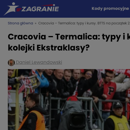
Kody promocyjne
Strona główna
» Cracovia – Termalica: typy i kursy. BTTS na początek 2. 
Cracovia – Termalica: typy i 
kolejki Ekstraklasy?
Daniel Lewandowski