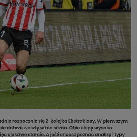
nie rozpocznie się 2. kolejka Ekstraklasy. W pierwszym
anie dobrze weszły w ten sezon. Obie ekipy wysoko
ęc ciekawe starcie. A jeśli chcesz poznać analizę i typy