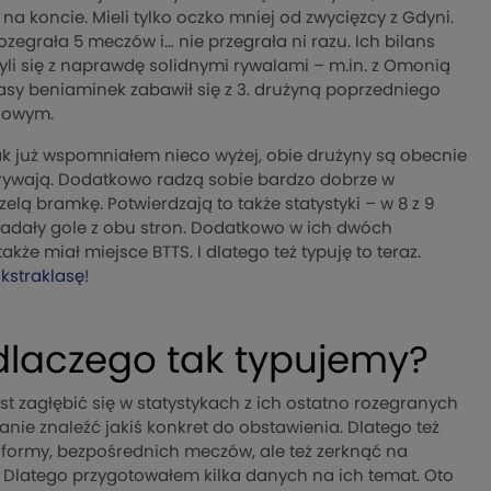
na koncie. Mieli tylko oczko mniej od zwycięzcy z Gdyni.
egrała 5 meczów i… nie przegrała ni razu. Ich bilans
zyli się z naprawdę solidnymi rywalami – m.in. z Omonią
asy beniaminek zabawił się z 3. drużyną poprzedniego
zdowym.
k już wspomniałem nieco wyżej, obie drużyny są obecnie
grywają. Dodatkowo radzą sobie bardzo dobrze w
zelą bramkę. Potwierdzają to także statystyki – w 8 z 9
wpadały gole z obu stron. Dodatkowo w ich dwóch
że miał miejsce BTTS. I dlatego też typuję to teraz.
kstraklasę
!
 dlaczego tak typujemy?
st zagłębić się w statystykach z ich ostatno rozegranych
tanie znaleźć jakiś konkret do obstawienia. Dlatego też
j formy, bezpośrednich meczów, ale też zerknąć na
. Dlatego przygotowałem kilka danych na ich temat. Oto