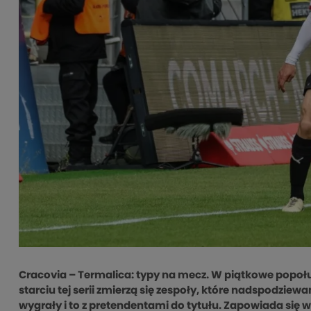
Cracovia – Termalica: typy na mecz. W piątkowe popołud
starciu tej serii zmierzą się zespoły, które nadspodziew
wygrały i to z pretendentami do tytułu. Zapowiada się wi