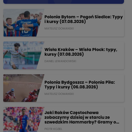
Polonia Bytom – Pogoń Siedlce: Typy
i kursy (07.08.2026)
MATEUSZ DOMANSKI
Wisła Kraków – Wisła Płock: typy,
kursy (07.08.2026)
DANIEL LEWANDOWSKI
Polonia Bydgoszcz – Polonia Piła:
Typy i kursy (06.08.2026)
MATEUSZ DOMANSKI
Jaki Raków Częstochowa
zobaczymy dzisiaj w starciu ze
szwedzkim Hammarby? Gramy o
205 PLN!
PIOTR KOZIEL