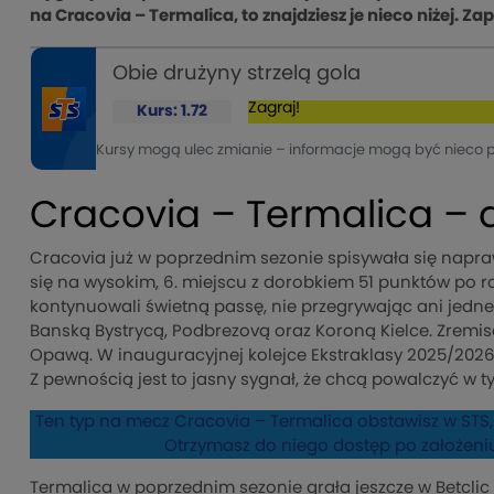
na Cracovia – Termalica, to znajdziesz je nieco niżej. Z
Obie drużyny strzelą gola
Zagraj!
Kurs: 1.72
Kursy mogą ulec zmianie – informacje mogą być nieco 
Cracovia – Termalica – 
Cracovia już w poprzednim sezonie spisywała się napra
się na wysokim, 6. miejscu z dorobkiem 51 punktów po 
kontynuowali świetną passę, nie przegrywając ani jedne
Banską Bystrycą, Podbrezovą oraz Koroną Kielce. Zremis
Opawą. W inauguracyjnej kolejce Ekstraklasy 2025/2026 
Z pewnością jest to jasny sygnał, że chcą powalczyć w t
Ten typ na mecz Cracovia – Termalica obstawisz w STS, 
Otrzymasz do niego dostęp po założen
Termalica w poprzednim sezonie grała jeszcze w Betclic 1.