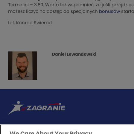
Termalici – 3.80. Warto też wspomnieć, że jeśli przejdzi
możesz liczyć na dostęp do specjalnych
bonusów
start
fot. Konrad Swierad
Daniel Lewandowski
We Care About Your Privacy