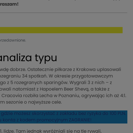
apraszam!
przedawnione.
analiza typu
wdę dobrze. Ostatecznie piłkarze z Krakowa uplasowali
rozegraniu 34 spotkań. W okresie przygotowawczym
go z 5 rozegranych sparingów. Wygrali 3 z nich – z
owali natomiast z Hapoelem Beer Shevą, a także z
Cracovia rozbiła Lecha w Poznaniu, ogrywając ich aż 4:1.
ym sezonie o najwyższe cele.
gdzie możesz skorzystać z zakładu bez ryzyka do 100 PLN.
iu konta z kodem promocyjnym ZAGRANIE!
 lidze. Tam jednak wyróżniali się na tle rywali,