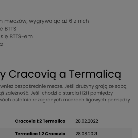
ich meczów, wygrywając aż 6 z nich
e BTTS
o się BTTS-em
cz
y Cracovią a Termalicą
nież bezpośrednie mecze. Jeśli drużyny grają ze sobą
ąś zależność. Jeśli chodzi o starcia H2H pomiędzy
W dwóch ostatnio rozegranych meczach ligowych pomiędzy
Cracovia 1:2 Termalica
28.02.2022
Termalica 1:2 Cracovia
28.08.2021