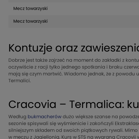
Mecz towarzyski
Mecz towarzyski
Kontuzje oraz zawieszeni
Dobrze jest także zajrzeć na moment do zakładki z kontuz
oczywiście z racji tylko jednego spotkania i braku czerwo
mają się czym martwić. Wiadomo jednak, że z powodu ura
Termalici.
Cracovia – Termalica: k
Według
bukmacherów
dużo większe szanse na powodz
sezonie spisywali się wyśmienicie i zakończyli Ekstrakla
silniejszym składem od swoich piątkowych rywali. Mimo to
w meczu z Jagiellonią. Kurs w STS na wygraną Cracovii w