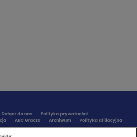
Dołącz do nas
Polityka prywatności
cja
ABC Gracza
Archiwum
Polityka afiliacyjna
ovide: