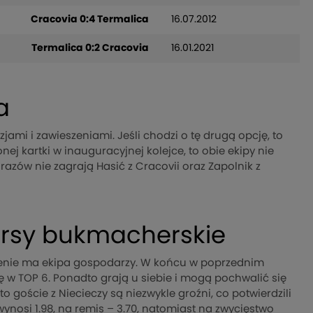
Cracovia 0:4 Termalica
16.07.2012
Termalica 0:2 Cracovia
16.01.2021
a
jami i zawieszeniami. Jeśli chodzi o tę drugą opcję, to
nej kartki w inauguracyjnej kolejce, to obie ekipy nie
zów nie zagrają Hasić z Cracovii oraz Zapolnik z
ursy bukmacherskie
enie ma ekipa gospodarzy. W końcu w poprzednim
sę w TOP 6. Ponadto grają u siebie i mogą pochwalić się
 goście z Niecieczy są niezwykle groźni, co potwierdzili
ynosi 1.98, na remis – 3.70, natomiast na zwycięstwo