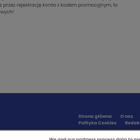
esz przez rejestrację konta z kodem promocyjnym, to
owych!
Strona główna
O nas
Polityka Cookies
Redak
We and our partners process data to pr