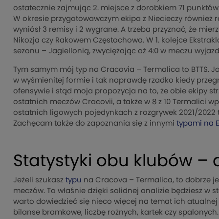
ostatecznie zajmując 2. miejsce z dorobkiem 71 punktów 
W okresie przygotowawczym ekipa z Niecieczy również roz
wyniósł 3 remisy i 2 wygrane. A trzeba przyznać, że mier
Nikozja czy Rakowem Częstochowa. W 1. kolejce Ekstrakl
sezonu – Jagiellonią, zwyciężając aż 4:0 w meczu wyja
Tym samym mój typ na Cracovia – Termalica to BTTS. Ja
w wyśmienitej formie i tak naprawdę rzadko kiedy prze
ofensywie i stąd moja propozycja na to, że obie ekipy str
ostatnich meczów Cracovii, a także w 8 z 10 Termalici 
ostatnich ligowych pojedynkach z rozgrywek 2021/2022 tak
Zachęcam także do zapoznania się z innymi
typami na E
Statystyki obu klubów –
Jeżeli szukasz
typu
na Cracova – Termalica, to dobrze je
meczów. To właśnie dzięki solidnej analizie będziesz w s
warto dowiedzieć się nieco więcej na temat ich atualne
bilanse bramkowe, liczbę rożnych, kartek czy spalonych