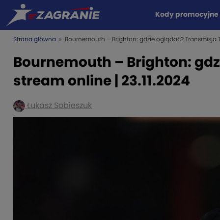
Kody promocyjne
Strona główna
» Bournemouth – Brighton: gdzie oglądać? Transmisja TV 
Bournemouth – Brighton: gdz
stream online | 23.11.2024
Łukasz Sobieszuk