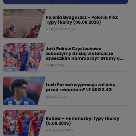
Polonia Bydgoszcz – Polonia Piła:
Typy i kursy (06.08.2026)
MATEUSZ DOMANSKI
Jaki Raków Częstochowa
zobaczymy dzisiaj w starciu ze
szwedzkim Hammarby? Gramy o
205 PLN!
PIOTR KOZIEL
Lech Poznań wypracuje zaliczkę
przed rewanżem? LE AKO 2.40!
ŁUKASZ CZUBA
Raków – Hammarby: typy i kursy
(6.08.2026)
MICHAL KACPRZAK