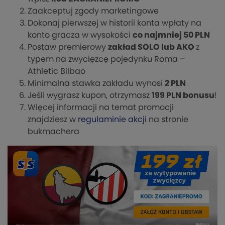
Zaakceptuj zgody marketingowe
Dokonaj pierwszej w historii konta wpłaty na
konto gracza w wysokości
co najmniej 50 PLN
Postaw premierowy
zakład SOLO lub AKO
z
typem na zwycięzcę pojedynku Roma –
Athletic Bilbao
Minimalna stawka zakładu wynosi
2 PLN
Jeśli wygrasz kupon, otrzymasz
199 PLN bonusu
!
Więcej informacji na temat promocji
znajdziesz w
regulaminie akcji
na stronie
bukmachera