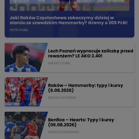
Jaki Raków Częstochowa zobaczymy dzisiaj w
starciu ze szwedzkim Hammarby? Gramy o 205 PLN!
PIOTR KOZIEL
Lech Poznań wypracuje zaliczkę przed
rewanżem? LE AKO 2.40!
ŁUKASZ CZUBA
Raków – Hammarby: typy i kursy
(6.08.2026)
MICHAL KACPRZAK
Benfica – Hearts: Typy i kursy
(06.08.2026)
MATEUSZ DOMANSKI