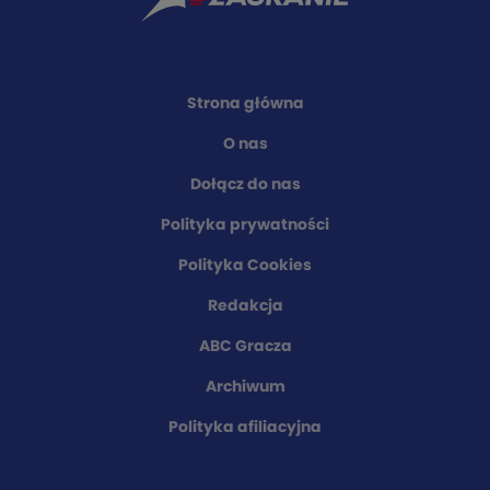
Strona główna
O nas
Dołącz do nas
Polityka prywatności
Polityka Cookies
Redakcja
ABC Gracza
Archiwum
Polityka afiliacyjna