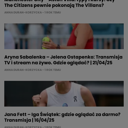
The Citizens pewnie pokonają The Villans?
ANNA DURAN-KORZYCKA
- 1 ROK TEMU
Aryna Sabalenka – Jelena Ostapenko: Transmisja
TV i stream na żywo. Gdzie oglądać? | 21/04/25
ANNA DURAN-KORZYCKA
- 1 ROK TEMU
Jana Fett – Iga Świątek: gdzie oglądać za darmo?
Transmisja | 16/04/25
ANNA DURAN-KORZYCKA
- 1 ROK TEMU