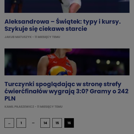
Aleksandrowa – Świątek: typy i kursy.
Szykuje się ciekawe starcie
JAKUB MATUSZYK
- 11 MIESIĘCY TEMU
Turczynki spoglądając w stronę strefy
ćwierćfinałów wygrają 3:0? Gramy o 242
PLN
KAMIL PIŁASZEWICZ
- 11 MIESIĘCY TEMU
…
←
1
14
15
16