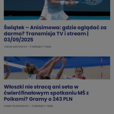
Świątek – Anisimowa: gdzie oglądać za
darmo? Transmisja TV i stream |
03/09/2025
JAKUB MATUSZYK
- 11 MIESIĘCY TEMU
Włoszki nie stracą ani seta w
ćwierćfinałowym spotkaniu MŚ z
Polkami? Gramy o 243 PLN
KAMIL PIŁASZEWICZ
- 11 MIESIĘCY TEMU