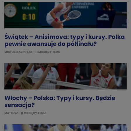
Świątek – Anisimova: typy i kursy. Polka
pewnie awansuje do półfinału?
MICHAŁ KACPRZAK
- 11 MIESIĘCY TEMU
Włochy – Polska: Typy i kursy. Będzie
sensacja?
MATEUSZ
- 11 MIESIĘCY TEMU