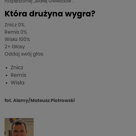
rozpędzonej „Białej Gwieździe”.
Która drużyna wygra?
Znicz
0%
Remis
0%
Wisła
100%
2
+ Głosy
Oddaj swój głos:
Znicz
Remis
Wisła
fot. Alamy/Mateusz Piotrowski