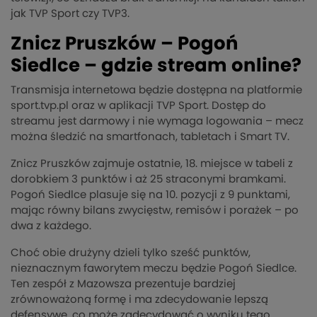
jak TVP Sport czy TVP3.
Znicz Pruszków – Pogoń
Siedlce – gdzie stream online?
Transmisja internetowa będzie dostępna na platformie
sport.tvp.pl oraz w aplikacji TVP Sport. Dostęp do
streamu jest darmowy i nie wymaga logowania – mecz
można śledzić na smartfonach, tabletach i Smart TV.
Znicz Pruszków zajmuje ostatnie, 18. miejsce w tabeli z
dorobkiem 3 punktów i aż 25 straconymi bramkami.
Pogoń Siedlce plasuje się na 10. pozycji z 9 punktami,
mając równy bilans zwycięstw, remisów i porażek – po
dwa z każdego.
Choć obie drużyny dzieli tylko sześć punktów,
nieznacznym faworytem meczu będzie Pogoń Siedlce.
Ten zespół z Mazowsza prezentuje bardziej
zrównoważoną formę i ma zdecydowanie lepszą
defensywę, co może zadecydować o wyniku tego