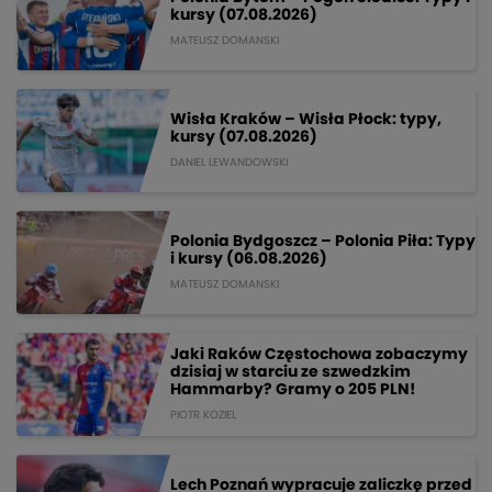
kursy (07.08.2026)
MATEUSZ DOMANSKI
Wisła Kraków – Wisła Płock: typy,
kursy (07.08.2026)
DANIEL LEWANDOWSKI
Polonia Bydgoszcz – Polonia Piła: Typy
i kursy (06.08.2026)
MATEUSZ DOMANSKI
Jaki Raków Częstochowa zobaczymy
dzisiaj w starciu ze szwedzkim
Hammarby? Gramy o 205 PLN!
PIOTR KOZIEL
Lech Poznań wypracuje zaliczkę przed