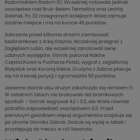
Radomiakiem Radom 0:1. Wcześniej notowała jednak
zwycięstwa nad Bruk-Betem Termalicą oraz Lechią
Gdańsk. Po 32 rozegranych kolejkach Wisła zajmuje
siódme miejsce i ma na koncie 45 punktów.
Zabrzanie przed kilkoma dniami zremisowali
bezbramkowo z Arką Gdynia. Wcześniej przegrali z
Zagłębiem Lubin, ale wcześniej zanotowali serię
udanych występów. Górnik pokonał Raków
Częstochowa w Pucharze Polski, wygrał z Jagiellonią
Białystok oraz Koroną Kielce. Drużyna z Zabrza plasuje
się na trzeciej pozycji i zgromadziła 50 punktów.
Jesienne starcie obu drużyn zakończyło się remisem 1:1.
W ostatnich latach nie brakowało też bramkowych
spotkań – Górnik wygrywał 4:2 i 3:2, ale Wisła również
potrafiła odpowiedzieć zwycięstwem 3:2. Przed
pierwszym gwizdkiem więcej argumentów znajduje się
po stronie Górnika Zabrze. Goście są wyżej w tabeli i
przystępują do meczu w roli faworyta.