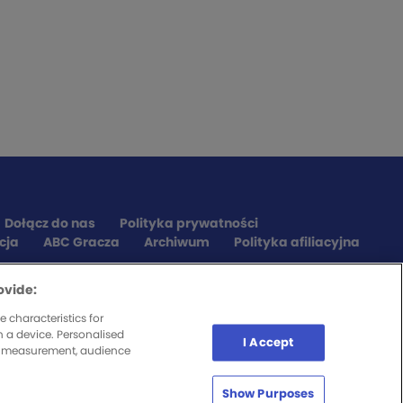
Dołącz do nas
Polityka prywatności
cja
ABC Gracza
Archiwum
Polityka afiliacyjna
ovide:
 characteristics for
n a device. Personalised
I Accept
nt measurement, audience
Show Purposes