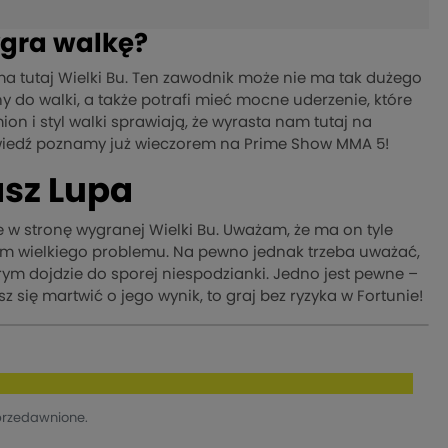
ygra walkę?
 tutaj Wielki Bu. Ten zawodnik może nie ma tak dużego
ny do walki, a także potrafi mieć mocne uderzenie, które
n i styl walki sprawiają, że wyrasta nam tutaj na
owiedź poznamy już wieczorem na Prime Show MMA 5!
asz Lupa
 w stronę wygranej Wielki Bu. Uważam, że ma on tyle
tym wielkiego problemu. Na pewno jednak trzeba uważać,
órym dojdzie do sporej niespodzianki. Jedno jest pewne –
się martwić o jego wynik, to graj bez ryzyka w Fortunie!
przedawnione.