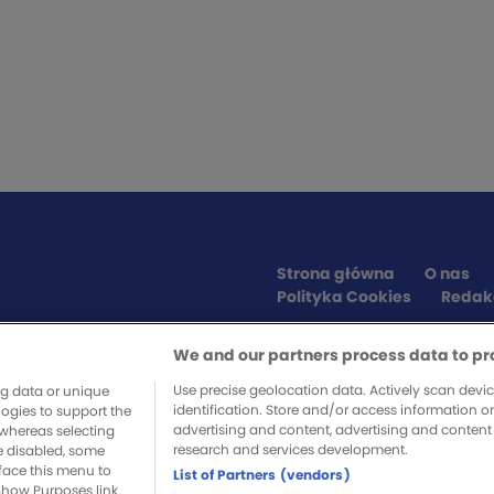
Strona główna
O nas
Polityka Cookies
Redak
We and our partners process data to pr
SPONSORZY SERWISU
Use precise geolocation data. Actively scan device
ng data or unique
×
identification. Store and/or access information o
logies to support the
advertising and content, advertising and conte
whereas selecting
+ 25 zł bez depozytu
research and services development.
re disabled, some
a, musisz zadbać sam, obstawiając
face this menu to
List of Partners (vendors)
 sobą.
Show Purposes link