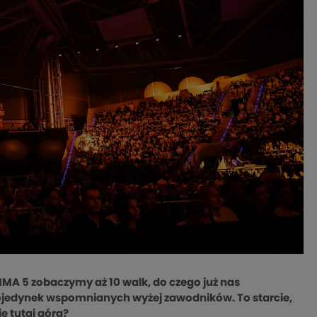
MA 5 zobaczymy aż 10 walk, do czego już nas
 pojedynek wspomnianych wyżej zawodników. To starcie,
ie tutaj górą?