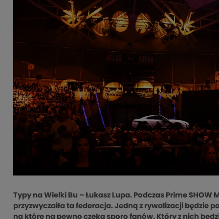
Typy na Wielki Bu – Łukasz Lupa. Podczas Prime SHOW M
przyzwyczaiła ta federacja. Jedną z rywalizacji będzie
na które na pewno czeka sporo fanów.
Który z nich będz