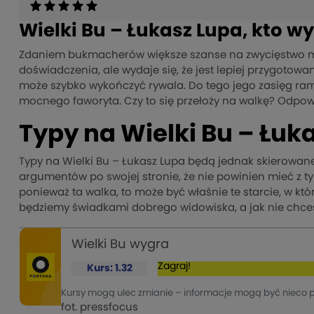
Wielki Bu – Łukasz Lupa, kto w
Zdaniem bukmacherów większe szanse na zwycięstwo ma
doświadczenia, ale wydaje się, że jest lepiej przygotowa
może szybko wykończyć rywala. Do tego jego zasięg ramio
mocnego faworyta. Czy to się przełoży na walkę? Odp
Typy na Wielki Bu – Łuk
Typy na Wielki Bu – Łukasz Lupa będą jednak skierowane
argumentów po swojej stronie, że nie powinien mieć z 
ponieważ ta walka, to może być właśnie te starcie, w kt
będziemy świadkami dobrego widowiska, a jak nie chcesz 
Wielki Bu wygra
Zagraj!
Kurs: 1.32
Kursy mogą ulec zmianie – informacje mogą być nieco 
fot. pressfocus