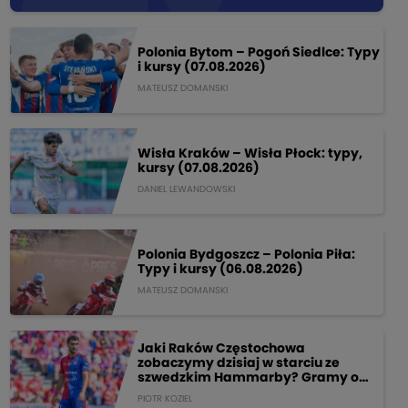
Polonia Bytom – Pogoń Siedlce: Typy
i kursy (07.08.2026)
MATEUSZ DOMANSKI
Wisła Kraków – Wisła Płock: typy,
kursy (07.08.2026)
DANIEL LEWANDOWSKI
Polonia Bydgoszcz – Polonia Piła:
Typy i kursy (06.08.2026)
MATEUSZ DOMANSKI
Jaki Raków Częstochowa
zobaczymy dzisiaj w starciu ze
szwedzkim Hammarby? Gramy o
205 PLN!
PIOTR KOZIEL