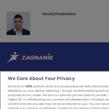
Maciej Paszkiewicz
We Care About Your Privacy
ODPOWIEDZIALNA GRA
We and our
1006
partners store and access personal data, like browsi
identifiers, on your device. Selecting "I Accept" enables tracking techno
purposes shown under "we and our partners process data to provide," 
Freebety na start aż do 300 zł 
"Reject All" or withdrawing your consent will disable them. If trackers a
Zakłady bukmacherskie to legalna rozrywka. O to, czy będzie bezpieczn
content and ads you see may not be as relevant to you. You can resur
odpowiedzialnie i z pełną świadomością zagrożenia, jakie może nieść ze
change your choices or withdraw consent at any time by clicking the 