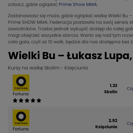
zobacz, gdzie oglądać
Prime Show MMA
.
Zastanawiasz się może, gdzie oglądać walkę Wielki Bu –
Prime SHOW MMA. Federacja postawiła na swój serwis s
zawodników. Trzeba jednak wykupić dostęp do całej gali, 
mógł obejrzeć wszystkie starcia. Warto się nad tym ro
cała gala, czyli aż 10 walk, będzie dla nas dostępna bez
Wielki Bu – Łukasz Lup
Kursy na walkę Skolim - Księciunio
1.32
Czy
Skolin
Fortuna
2.92
Czy
Księciunio
Fortuna