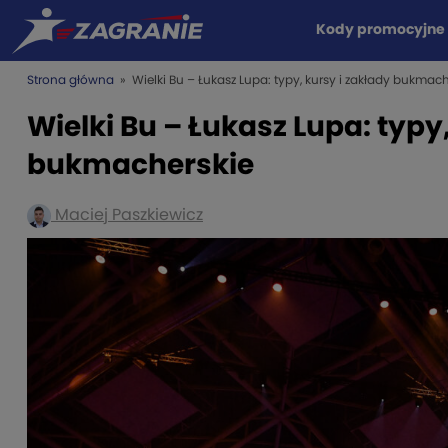
Kody promocyjne
Strona główna
» Wielki Bu – Łukasz Lupa: typy, kursy i zakłady bukmach
Wielki Bu – Łukasz Lupa: typy
bukmacherskie
Maciej Paszkiewicz