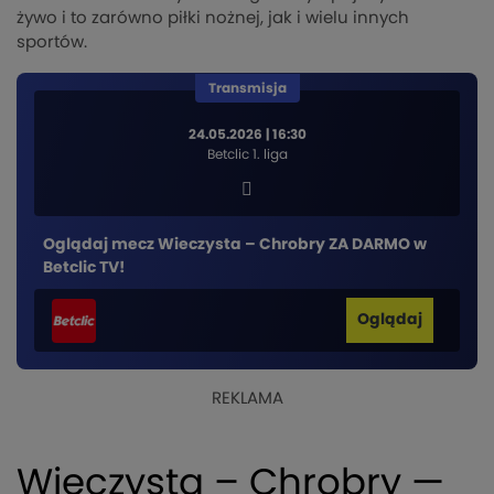
żywo i to zarówno piłki nożnej, jak i wielu innych
sportów.
Transmisja
24.05.2026 | 16:30
Betclic 1. liga
Oglądaj mecz Wieczysta – Chrobry ZA DARMO w
Betclic TV!
Oglądaj
REKLAMA
Wieczysta – Chrobry —