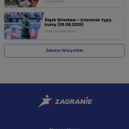
ŁUKASZ CZUBA
Śląsk Wrocław – Cracovia: typy,
kursy (09.08.2026)
DANIEL LEWANDOWSKI
Zobacz Wszystkie