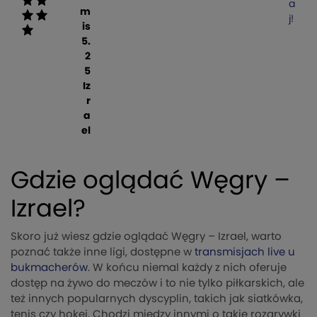
a
m
j!
is
5.
2
5
Iz
r
a
el
Gdzie oglądać Węgry –
Izrael?
Skoro już wiesz gdzie oglądać Węgry – Izrael, warto
poznać także inne ligi, dostępne w
transmisjach live u
bukmacherów
. W końcu niemal każdy z nich oferuje
dostęp na żywo do meczów i to nie tylko piłkarskich, ale
też innych popularnych dyscyplin, takich jak siatkówka,
tenis czy hokej. Chodzi między innymi o takie rozgrywki