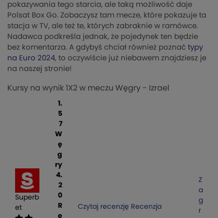
pokazywania tego starcia, ale taką możliwość daje
Polsat Box Go. Zobaczysz tam mecze, które pokazuje ta
stacja w TV, ale też te, których zabraknie w ramówce.
Nadawca podkreśla jednak, że pojedynek ten będzie
bez komentarza. A gdybyś chciał również poznać
typy
na Euro 2024
, to oczywiście już niebawem znajdziesz je
na naszej stronie!
Kursy na wynik 1X2 w meczu Węgry - Izrael
1.
5
7
W
ę
g
ry
4.
Z
2
a
0
Superb
g
R
Czytaj recenzję
Recenzja
et
r
e