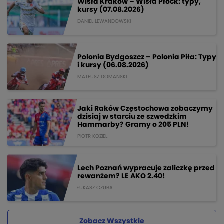
Wisła Kraków – Wisła Płock: typy,
kursy (07.08.2026)
DANIEL LEWANDOWSKI
Polonia Bydgoszcz – Polonia Piła: Typy
i kursy (06.08.2026)
MATEUSZ DOMANSKI
Jaki Raków Częstochowa zobaczymy
dzisiaj w starciu ze szwedzkim
Hammarby? Gramy o 205 PLN!
PIOTR KOZIEL
Lech Poznań wypracuje zaliczkę przed
rewanżem? LE AKO 2.40!
ŁUKASZ CZUBA
Zobacz Wszystkie