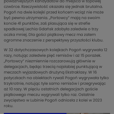
poważniejszych kandydatów do miejsca w topowej
czwórce. Rzeczywistość okazała się jednak brutalna.
Pogoń na dwie kolejki przed końcem wciąż nie może
być pewna utrzymania. „Portowcy” mają na swoim
koncie 41 punktów, zaś plasująca się w strefie
spadkowej Lechia Gdańsk zdobyła zaledwie o trzy
oczka mniej. Dla gości piątkowy mecz ma zatem
ogromne znaczenie z perspektywy przyszłości klubu.
W 32 dotychczasowych kolejkach Pogoń wygrywała 12
razy, notując zaledwie pięć remisów i aż 15 porażek.
„Portowcy” niezmiennie rozczarowują głównie w
delegacjach, będąc trzecią najsłabiej punktującą w
meczach wyjazdowych drużyną Ekstraklasy. W 16
potyczkach na obiektach rywali Pogoń wygrywała tylko
trzykrotnie, notując tyle samo remisów i przegrywając
aż 10 razy. W pięciu ostatnich delegacjach goście
piątkowego meczu wygrywali tylko raz. Ostatnie
zwycięstwo w Lubinie Pogoń odniosła z kolei w 2023
roku.