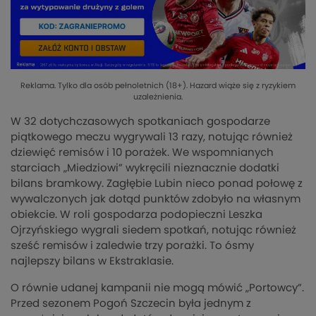
Reklama. Tylko dla osób pełnoletnich (18+). Hazard wiąże się z ryzykiem
uzależnienia.
W 32 dotychczasowych spotkaniach gospodarze
piątkowego meczu wygrywali 13 razy, notując również
dziewięć remisów i 10 porażek. We wspomnianych
starciach „Miedziowi” wykręcili nieznacznie dodatki
bilans bramkowy. Zagłębie Lubin nieco ponad połowę z
wywalczonych jak dotąd punktów zdobyło na własnym
obiekcie. W roli gospodarza podopieczni Leszka
Ojrzyńskiego wygrali siedem spotkań, notując również
sześć remisów i zaledwie trzy porażki. To ósmy
najlepszy bilans w Ekstraklasie.
O równie udanej kampanii nie mogą mówić „Portowcy”.
Przed sezonem Pogoń Szczecin była jednym z