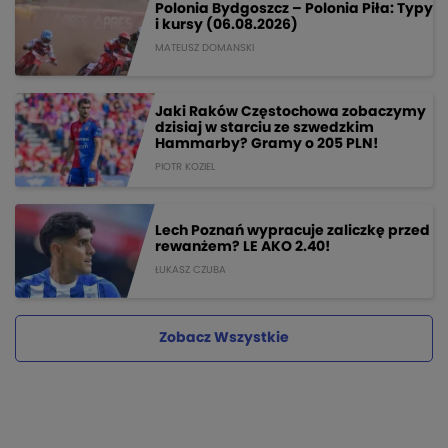
Polonia Bydgoszcz – Polonia Piła: Typy
i kursy (06.08.2026)
MATEUSZ DOMANSKI
Jaki Raków Częstochowa zobaczymy
dzisiaj w starciu ze szwedzkim
Hammarby? Gramy o 205 PLN!
PIOTR KOZIEL
Lech Poznań wypracuje zaliczkę przed
rewanżem? LE AKO 2.40!
ŁUKASZ CZUBA
Zobacz Wszystkie