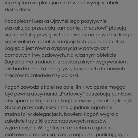
lepszej formie, plasując się również wyżej w tabeli
Ekstraklasy.
Podopieczni Leszka Ojrzyńskiego pozytywnie
zaskakując przez całą kampanię. „Miedziowi” plasują
się na szóstej pozycji w tabeli, wciąż na poważnie licząc
się w walce o udział w europejskich pucharach. Siłą
Zagłębia jest równa dyspozycja w potyczkach
domowych i wyjazdowych. Na własnym obiekcie
Zagłębie ma trudności z powtarzalnym wygrywaniem,
ale bardzo rzadko przegrywa, bowiem 16 domowych
meczów to zaledwie trzy porażki.
Pogoń zawodzi z kolei na całej linii, wciąż nie mogąc
być pewną utrzymania. „Portowcy” potrzebują punktów,
aby spać spokojnie i uniknąć nerwowej ostatniej kolejki.
Goście przez cały sezon mają jednak ogromne
trudności w delegacjach, bowiem Pogoń wygrała
zaledwie trzy z 16 dotychczasowych meczów
wyjazdowych. W ogólnym rozrachunku goście
piątkowego meczu są trzecią najgorzej punktującą na