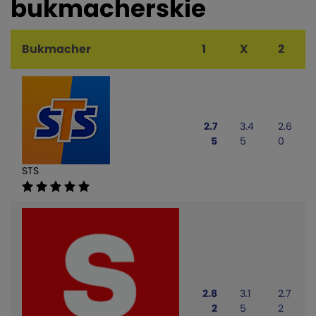
bukmacherskie
Bukmacher
1
X
2
2.7
3.4
2.6
5
5
0
STS
2.8
3.1
2.7
2
5
2