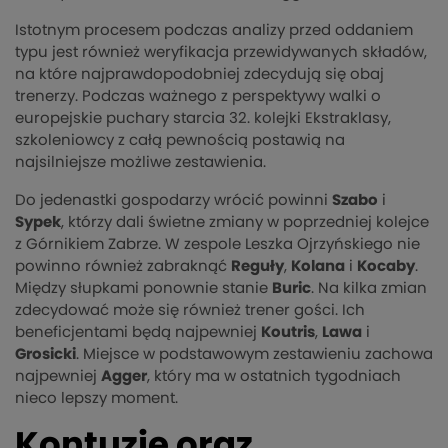
Istotnym procesem podczas analizy przed oddaniem
typu jest również weryfikacja przewidywanych składów,
na które najprawdopodobniej zdecydują się obaj
trenerzy. Podczas ważnego z perspektywy walki o
europejskie puchary starcia 32. kolejki Ekstraklasy,
szkoleniowcy z całą pewnością postawią na
najsilniejsze możliwe zestawienia.
Do jedenastki gospodarzy wrócić powinni
Szabo
i
Sypek
, którzy dali świetne zmiany w poprzedniej kolejce
z Górnikiem Zabrze. W zespole Leszka Ojrzyńskiego nie
powinno również zabraknąć
Reguły
,
Kolana
i
Kocaby
.
Między słupkami ponownie stanie
Buric
. Na kilka zmian
zdecydować może się również trener gości. Ich
beneficjentami będą najpewniej
Koutris
,
Lawa
i
Grosicki
. Miejsce w podstawowym zestawieniu zachowa
najpewniej
Agger
, który ma w ostatnich tygodniach
nieco lepszy moment.
Kontuzje oraz