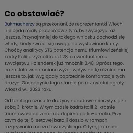
Co obstawiać?
Bukmacherzy
są przekonani, że reprezentantki Włoch
nie będą miały problemów z tym, by zwyciężyć raz
jeszcze. Przynajmniej do takiego wniosku dochodzi się
wtedy, kiedy zwróci się uwagę na wystawione kursy.
Choćby analitycy STS potencjalnemu triumfowi żeńskiej
kadry Italii przyznali kurs 1.28, a ewentualnemu
zwycięstwu Holenderek już mnożnik 3.40. Oprócz tego,
co zostało wspomniane wyżej, wpływ na tę różnicę ma
jeszcze to, jak wyglądały poprzednie konfrontacje tych
drużyn. Gospodynie tego starcia po raz ostatni ograły
Włoszki w… 2023 roku.
Od tamtego czasu te drużyny narodowe mierzyły się ze
sobą 3-krotnie. W tym czasie kadra Italii 2-krotnie
triumfowała do zera i raz dopiero po tie-breaku. Przy
czym do tej 5-setowej batalii doszło w ramach
rozgrywania meczu towarzyskiego. O tym, jak mało