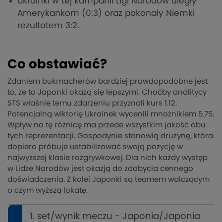
Ukrainki w tej kampanii Ligi Narodów uległy
Amerykankom (0:3) oraz pokonały Niemki
rezultatem 3:2.
Co obstawiać?
Zdaniem bukmacherów bardziej prawdopodobne jest
to, że to Japonki okażą się lepszymi. Choćby analitycy
STS właśnie temu zdarzeniu przyznali kurs 1.12.
Potencjalną wiktorię Ukrainek wycenili mnożnikiem 5.75.
Wpływ na tę różnicę ma przede wszystkim jakość obu
tych reprezentacji. Gospodynie stanowią drużynę, która
dopiero próbuje ustabilizować swoją pozycję w
najwyższej klasie rozgrywkowej. Dla nich każdy występ
w Lidze Narodów jest okazją do zdobycia cennego
doświadczenia. Z kolei Japonki są teamem walczącym
o czym wyższą lokatę.
1. set/wynik meczu - Japonia/Japonia