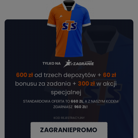
TYLKO NA
600 zł
od trzech depozytów +
60 zł
bonusu za zadania +
3
00 zł
w akcji
specjalnej
STANDARDOWA OFERTA TO
660 ZŁ
, A Z NASZYM KODEM
ZGARNIASZ
960 ZŁ!
KOD REJESTRACYJNY
ZAGRANIEPROMO