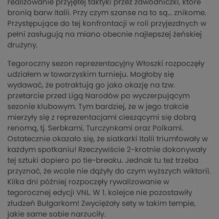
realizowanie przyjętej taktyki przez zawodniczki, które
bronią barw Italii. Przy czym szanse na to są… znikome.
Przystępujące do tej konfrontacji w roli przyjezdnych w
pełni zasługują na miano obecnie najlepszej żeńskiej
drużyny.
Tegoroczny sezon reprezentacyjny Włoszki rozpoczęły
udziałem w towarzyskim turnieju. Mogłoby się
wydawać, że potraktują go jako okazję na tzw.
przetarcie przed Ligą Narodów po wyczerpującym
sezonie klubowym. Tym bardziej, że w jego trakcie
mierzyły się z reprezentacjami cieszącymi się dobrą
renomą, tj. Serbkami, Turczynkami oraz Polkami.
Ostatecznie okazało się, że siatkarki Italii triumfowały w
każdym spotkaniu! Rzeczywiście 2-krotnie dokonywały
tej sztuki dopiero po tie-breaku. Jednak tu też trzeba
przyznać, że wcale nie dążyły do czym wyższych wiktorii.
Kilka dni później rozpoczęły rywalizowanie w
tegorocznej edycji VNL. W 1. kolejce nie pozostawiły
złudzeń Bułgarkom! Zwyciężały sety w takim tempie,
jakie same sobie narzuciły.