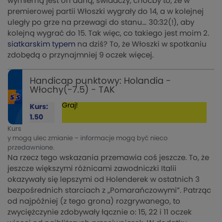
wymierną jest on daną, świadczy, choćby to, że w
premierowej partii Włoszki wygrały do 14, a w kolejnej
uległy po grze na przewagi do stanu… 30:32(!), aby
kolejną wygrać do 15. Tak więc, co takiego jest moim 2.
siatkarskim typem
na dziś? To, że Włoszki w spotkaniu
zdobędą o przynajmniej 9 oczek więcej.
Handicap punktowy: Holandia -
Włochy(-7.5) - TAK
Graj!
Kurs:
1.50
Kurs
y mogą ulec zmianie – informacje mogą być nieco
przedawnione.
Na rzecz tego wskazania przemawia coś jeszcze. To, że
jeszcze większymi różnicami zawodniczki Italii
okazywały się lepszymi od Holenderek w ostatnich 3
bezpośrednich starciach z „Pomarańczowymi”. Patrząc
od najpóźniej (z tego grona) rozgrywanego, to
zwyciężczynie zdobywały łącznie o: 15, 22 i 11 oczek