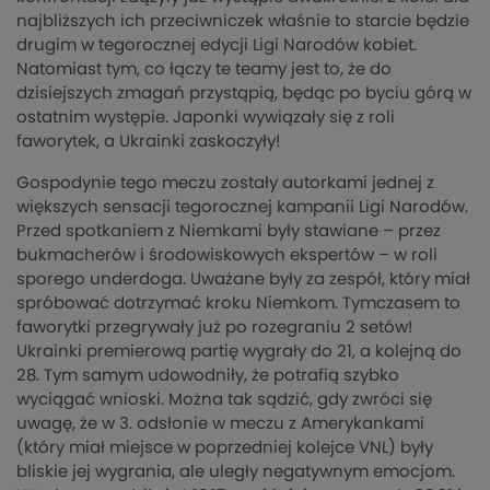
najbliższych ich przeciwniczek właśnie to starcie będzie
drugim w tegorocznej edycji Ligi Narodów kobiet.
Natomiast tym, co łączy te teamy jest to, że do
dzisiejszych zmagań przystąpią, będąc po byciu górą w
ostatnim występie. Japonki wywiązały się z roli
faworytek, a Ukrainki zaskoczyły!
Gospodynie tego meczu zostały autorkami jednej z
większych sensacji tegorocznej kampanii Ligi Narodów.
Przed spotkaniem z Niemkami były stawiane – przez
bukmacherów i środowiskowych ekspertów – w roli
sporego underdoga. Uważane były za zespół, który miał
spróbować dotrzymać kroku Niemkom. Tymczasem to
faworytki przegrywały już po rozegraniu 2 setów!
Ukrainki premierową partię wygrały do 21, a kolejną do
28. Tym samym udowodniły, że potrafią szybko
wyciągać wnioski. Można tak sądzić, gdy zwróci się
uwagę, że w 3. odsłonie w meczu z Amerykankami
(który miał miejsce w poprzedniej kolejce VNL) były
bliskie jej wygrania, ale uległy negatywnym emocjom.