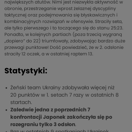
największych atutów. Nimi jest niezwykła aktywność w
obronie, przestrzeganie wprost żelaznej dyscypliny
taktycznej oraz podejmowania się błyskawicznych i
kombinacyjnych rozwiązań w ofensywie. Straciły seta,
ale tylko pierwszego i to toczącego się do stanu 25:23.
Ponadto, w kolejnych partiach (poza trzecią wygraną
„dopiero” do 22) triumfowały, zdobywając bardzo duże
przewagi punktowe! Dość powiedzieć, że w 2. odsłonie
straciły 12 oczek, a w ostatniej raptem 13.
Statystyki:
Żeński team Ukrainy zdobywała więcej niż
20 punktów w 1. setach 7 razy w ostatnich 8
startach.
Zaledwie jedna z poprzednich 7
konfrontacji Japonek zakończyła się po
rozegraniu tylko 3 odsłon
.
Raz w ostatnich 9 spotkaniach Ukrainek