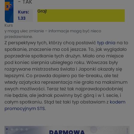
- TAK
Graj!
Kurs:
1.33
Kurs
y mogą ulec zmianie – informacje mogą być nieco
przedawnione.
Z perspektywy tych, którzy chcą postawić
typ dnia
na to
spotkanie, znaczenie ma coś jeszcze. To, jak wyglądało
poprzednie spotkanie tych drużyn. Miało ono miejsce
pod koniec sierpnia ubiegłego roku. Wówczas były
rozgrywane mistrzostwa świata i Japonki okazały się
lepszymi. Co prawda dopiero po tie-breaku, ale też
wtedy azjatycka reprezentacja nie grała na maksimum
swych możliwości. Teraz też tak najprawdopodobniej
nie będzie, ale jednak powinny być górą i w 1. secie, i
całym spotkaniu. Stąd też taki typ obstawiam z
kodem
promocyjnym STS
.