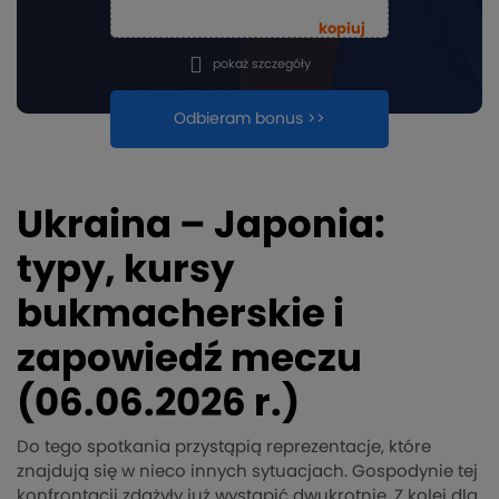
kopiuj
pokaż szczegóły
Odbieram bonus >>
Ukraina – Japonia:
typy, kursy
bukmacherskie i
zapowiedź meczu
(06.06.2026 r.)
Do tego spotkania przystąpią reprezentacje, które
znajdują się w nieco innych sytuacjach. Gospodynie tej
konfrontacji zdążyły już wystąpić dwukrotnie. Z kolei dla