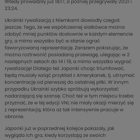
Wtedy prowadziły już 18:17, a później przegrywały 20:21 i
23:24.
Ukrainki rywalizacją z Niemkami dowiodły czegoś
jeszcze. Tego, że we współczesnej siatkówce można
zdobyć mniej punktów dosłownie w każdym elemencie
gry, a mimo wszystko być w stanie ograć
faworyzowaną reprezentację. Zarazem pokazując, że
można roztrwonić posiadaną przewagę, ulegając w 2
następnych setach do 14 i 19, a mimo wszystko wygrać
rywalizację! Dlatego też Japonki chcąc triumfować,
będą musiały wziąć przykład z Amerykanek, tj. utrzymać
koncentrację od pierwszej do ostatniej piłki. W innym
przypadku Ukrainki szybko spróbują wykorzystać
nadarzającą się szansę. Choć też w tym miejscu trzeba
przyznać, że w tej edycji VNL nie miały okazji mierzyć się
z reprezentacją, która aż tak intensywnie pracuje w
obronie.
Japonki już w poprzedniej kolejce pokazały, jak
wygląda ich gra, kiedy korzystają ze swoich