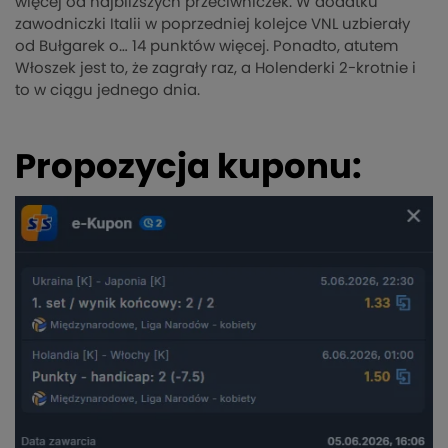
więcej od najbliższych przeciwniczek. W dodatku
zawodniczki Italii w poprzedniej kolejce VNL uzbierały
od Bułgarek o… 14 punktów więcej. Ponadto, atutem
Włoszek jest to, że zagrały raz, a Holenderki 2-krotnie i
to w ciągu jednego dnia.
Propozycja kuponu: