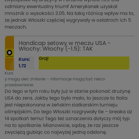
odmiany ewentualny triumf Amerykanek uzyskał
mnożnik o wysokości 3.05. Na taką różnicę wpływ ma to,
że jednak Włoszki częściej wygrywały w ostatnich ich 5
meczach.
Handicap setowy w meczu USA -
Włochy: Włochy (-1.5): TAK
Graj!
Kurs:
1.72
Kurs
y mogą ulec zmianie – informacje mogą być nieco
przedawnione.
Do tego w tym roku były już w stanie pokonać drużynę
USA do zera. Jakby tego było mało, to jeszcze to Italia
jest niepokonana w żeńskim siatkarskim turnieju
olimpijskim. Do tego Włoszki rozgrywały tie – breaka aż
14 spotkań temu! Tego też oznaczenia dotyczy mój typ
na to spotkanie. Mianowicie, sądzę, że raz jeszcze
zwyciężą gubiąc co najwyżej jedną odsłonę.