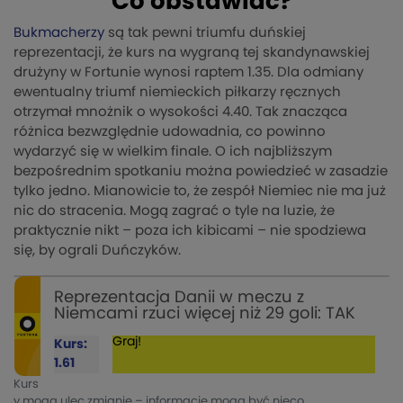
Co obstawiać?
Bukmacherzy
są tak pewni triumfu duńskiej
reprezentacji, że kurs na wygraną tej skandynawskiej
drużyny w Fortunie wynosi raptem 1.35. Dla odmiany
ewentualny triumf niemieckich piłkarzy ręcznych
otrzymał mnożnik o wysokości 4.40. Tak znacząca
różnica bezwzględnie udowadnia, co powinno
wydarzyć się w wielkim finale. O ich najbliższym
bezpośrednim spotkaniu można powiedzieć w zasadzie
tylko jedno. Mianowicie to, że zespół Niemiec nie ma już
nic do stracenia. Mogą zagrać o tyle na luzie, że
praktycznie nikt – poza ich kibicami – nie spodziewa
się, by ograli Duńczyków.
Reprezentacja Danii w meczu z
Niemcami rzuci więcej niż 29 goli: TAK
Graj!
Kurs:
1.61
Kurs
y mogą ulec zmianie – informacje mogą być nieco