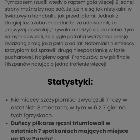
Tymczasem rzucili wtedy o raptem gola więcej! Z jednej
strony można by napisać, że już nie są tak nietykalni w
światowym handballu jak przed latami. Jednak z
drugiej też trzeba im oddać to, że udowodnili, że
„najwyżej pozwalają” rywalom zbliżyć się do siebie. Tym
samym dowiedli, że ciągle potrafią wytrzymać presję
związaną z rolą jaką pełnią od lat. Natomiast niemieccy
szczypiorniści sprawili drugą niespodziankę w fazie
pucharowej. Najpierw ograli Francuzów, a w półfinale
Hiszpanów notując o jedno trafienie więcej!
Statystyki:
Niemieccy szczypiorniści zwyciężali 7 razy w
ostatnich 8 meczach; w tym w 6 z 7 gier na
tych igrzyskach.
Duńscy piłkarze ręczni triumfowali w
ostatnich 7 spotkaniach mających miejsce
na IO w Paryżu!