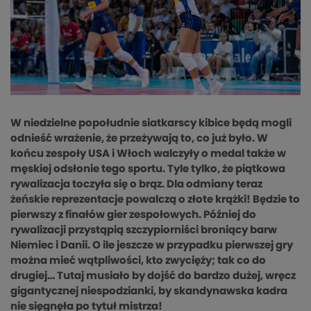
W niedzielne popołudnie siatkarscy kibice będą mogli
odnieść wrażenie, że przeżywają to, co już było. W
końcu zespoły USA i Włoch walczyły o medal także w
męskiej odsłonie tego sportu. Tyle tylko, że piątkowa
rywalizacja toczyła się o brąz. Dla odmiany teraz
żeńskie reprezentacje powalczą o złote krążki! Będzie to
pierwszy z finałów gier zespołowych. Później do
rywalizacji przystąpią szczypiorniści broniący barw
Niemiec i Danii. O ile jeszcze w przypadku pierwszej gry
można mieć wątpliwości, kto zwycięży; tak co do
drugiej… Tutaj musiało by dojść do bardzo dużej, wręcz
gigantycznej niespodzianki, by skandynawska kadra
nie sięgnęła po tytuł mistrza!