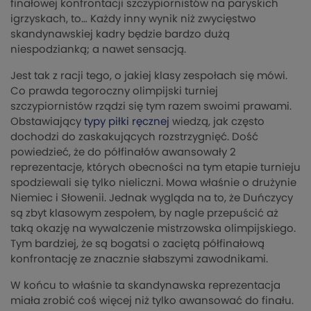
finałowej konfrontacji szczypiornistów na paryskich
igrzyskach, to… Każdy inny wynik niż zwycięstwo
skandynawskiej kadry będzie bardzo dużą
niespodzianką; a nawet sensacją.
Jest tak z racji tego, o jakiej klasy zespołach się mówi.
Co prawda tegoroczny olimpijski turniej
szczypiornistów rządzi się tym razem swoimi prawami.
Obstawiający
typy piłki ręcznej
wiedzą, jak często
dochodzi do zaskakujących rozstrzygnięć. Dość
powiedzieć, że do półfinałów awansowały 2
reprezentacje, których obecności na tym etapie turnieju
spodziewali się tylko nieliczni. Mowa właśnie o drużynie
Niemiec i Słowenii. Jednak wygląda na to, że Duńczycy
są zbyt klasowym zespołem, by nagle przepuścić aż
taką okazję na wywalczenie mistrzowska olimpijskiego.
Tym bardziej, że są bogatsi o zaciętą półfinałową
konfrontację ze znacznie słabszymi zawodnikami.
W końcu to właśnie ta skandynawska reprezentacja
miała zrobić coś więcej niż tylko awansować do finału.