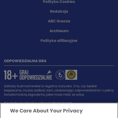
Polityka Cookies
Redakcja
ABC Gracza
Archiwum
Polityka afiliacyjna
ODPOWIEDZIALNA GRA
Zakłady bukmacherskie to legalna rozrywka. O to, czy będzie
bezpieczna, musisz zadbać sam, obstawiając odpowiedzialnie i z pełną
świadomością zagrożenia, jakie może nieść ze sobą.
Dowiedz się więcej o odpowiedzialnej grze.
We Care About Your Privacy
SPONSORZY SERWISU