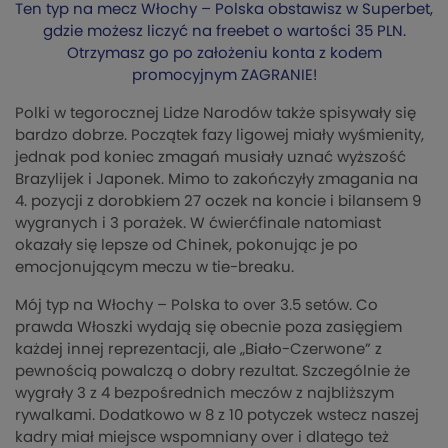
Ten typ na mecz Włochy – Polska obstawisz w Superbet,
gdzie możesz liczyć na freebet o wartości 35 PLN.
Otrzymasz go po założeniu konta z kodem
promocyjnym ZAGRANIE!
Polki w tegorocznej Lidze Narodów także spisywały się
bardzo dobrze. Początek fazy ligowej miały wyśmienity,
jednak pod koniec zmagań musiały uznać wyższość
Brazylijek i Japonek. Mimo to zakończyły zmagania na
4. pozycji z dorobkiem 27 oczek na koncie i bilansem 9
wygranych i 3 porażek. W ćwierćfinale natomiast
okazały się lepsze od Chinek, pokonując je po
emocjonującym meczu w tie-breaku.
Mój typ na Włochy – Polska to over 3.5 setów. Co
prawda Włoszki wydają się obecnie poza zasięgiem
każdej innej reprezentacji, ale „Biało-Czerwone” z
pewnością powalczą o dobry rezultat. Szczególnie że
wygrały 3 z 4 bezpośrednich meczów z najbliższym
rywalkami. Dodatkowo w 8 z 10 potyczek wstecz naszej
kadry miał miejsce wspomniany over i dlatego też