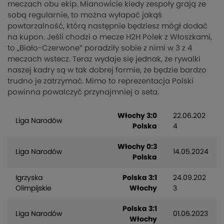
meczach obu ekip. Mianowicie kiedy zespoły grają ze
sobą regularnie, to można wyłapać jakąś
powtarzalność, którą następnie będziesz mógł dodać
na kupon. Jeśli chodzi o mecze H2H Polek z Włoszkami,
to „Biało-Czerwone” poradziły sobie z nimi w 3 z 4
meczach wstecz. Teraz wydaje się jednak, że rywalki
naszej kadry są w tak dobrej formie, że będzie bardzo
trudno je zatrzymać. Mimo to reprezentacja Polski
powinna powalczyć przynajmniej o seta.
Włochy 3:0
22.06.202
Liga Narodów
Polska
4
Włochy 0:3
Liga Narodów
14.05.2024
Polska
Igrzyska
Polska 3:1
24.09.202
Olimpijskie
Włochy
3
Polska 3:1
Liga Narodów
01.06.2023
Włochy