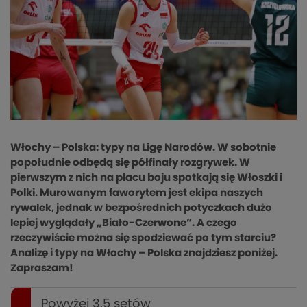
Włochy – Polska: typy na Ligę Narodów. W sobotnie
popołudnie odbędą się półfinały rozgrywek. W
pierwszym z nich na placu boju spotkają się Włoszki i
Polki. Murowanym faworytem jest ekipa naszych
rywalek, jednak w bezpośrednich potyczkach dużo
lepiej wyglądały „Biało-Czerwone”. A czego
rzeczywiście można się spodziewać po tym starciu?
Analizę i typy na Włochy – Polska znajdziesz poniżej.
Zapraszam!
Powyżej 3.5 setów