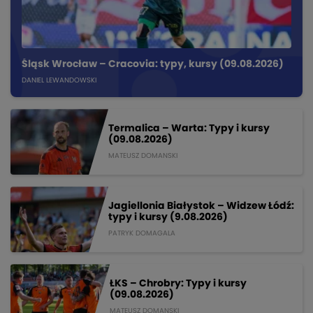
Śląsk Wrocław – Cracovia: typy, kursy (09.08.2026)
DANIEL LEWANDOWSKI
Termalica – Warta: Typy i kursy
(09.08.2026)
MATEUSZ DOMANSKI
Jagiellonia Białystok – Widzew Łódź:
typy i kursy (9.08.2026)
PATRYK DOMAGALA
ŁKS – Chrobry: Typy i kursy
(09.08.2026)
MATEUSZ DOMANSKI