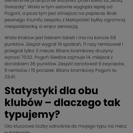
Generalnie praktycznie wszystko przemawia za „Białą
Gwiazdą”. Wisła w tym sezonie wygląda lepiej od
Pogoni, a poza tym jest silniejsza na papierze. Brak
pewnego triumfu zespołu z Małopolski byłby ogromną
niespodzianką, a wręcz sensacją.
Wisła Kraków jest liderem tabeli i ma na koncie 68
punktów. Zespół wygrał 19 spotkań, 11 razy remisował i
przegrał tylko 3 mecze. Bilans bramkowy drużyny
wynosi 70:32. Pogoń Siedlce zajmuje 14. miejsce z
dorobkiem 36 punktów. Zespół zanotował 9 zwycięstw,
9 remisów i 15 porażek. Bilans bramkowy Pogoni to
33:41.
Statystyki dla obu
klubów – dlaczego tak
typujemy?
Oto kluczowe liczby odnośnie do mojego typu na mecz
w Krakowie: