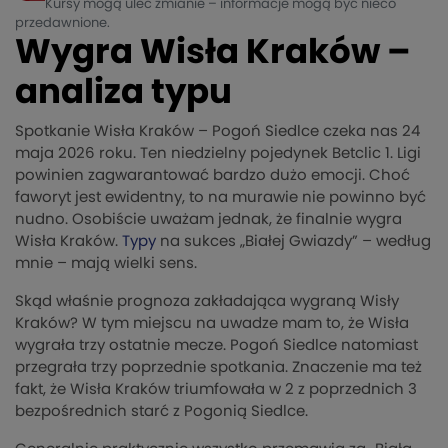
Kursy mogą ulec zmianie – informacje mogą być nieco
przedawnione.
Wygra Wisła Kraków –
analiza typu
Spotkanie Wisła Kraków – Pogoń Siedlce czeka nas 24
maja 2026 roku. Ten niedzielny pojedynek Betclic 1. Ligi
powinien zagwarantować bardzo dużo emocji. Choć
faworyt jest ewidentny, to na murawie nie powinno być
nudno. Osobiście uważam jednak, że finalnie wygra
Wisła Kraków.
Typy
na sukces „Białej Gwiazdy” – według
mnie – mają wielki sens.
Skąd właśnie prognoza zakładająca wygraną Wisły
Kraków? W tym miejscu na uwadze mam to, że Wisła
wygrała trzy ostatnie mecze. Pogoń Siedlce natomiast
przegrała trzy poprzednie spotkania. Znaczenie ma też
fakt, że Wisła Kraków triumfowała w 2 z poprzednich 3
bezpośrednich starć z Pogonią Siedlce.