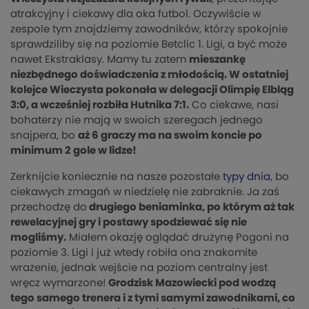
atrakcyjny i ciekawy dla oka futbol. Oczywiście w
zespole tym znajdziemy zawodników, którzy spokojnie
sprawdziliby się na poziomie Betclic 1. Ligi, a być może
nawet Ekstraklasy. Mamy tu zatem
mieszankę
niezbędnego doświadczenia z młodością. W ostatniej
kolejce Wieczysta pokonała w delegacji Olimpię Elbląg
3:0, a wcześniej rozbiła Hutnika 7:1.
Co ciekawe, nasi
bohaterzy nie mają w swoich szeregach jednego
snajpera, bo
aż 6 graczy ma na swoim koncie po
minimum 2 gole w lidze!
Zerknijcie koniecznie na nasze pozostałe
typy dnia
, bo
ciekawych zmagań w niedzielę nie zabraknie. Ja zaś
przechodzę do
drugiego beniaminka, po którym aż tak
rewelacyjnej gry i postawy spodziewać się nie
mogliśmy.
Miałem okazję oglądać drużynę Pogoni na
poziomie 3. Ligi i już wtedy robiła ona znakomite
wrażenie, jednak wejście na poziom centralny jest
wręcz wymarzone!
Grodzisk Mazowiecki pod wodzą
tego samego trenera i z tymi samymi zawodnikami, co