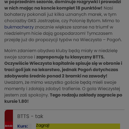
w poprzednim sezonie, dominuje rozgrywki i prowadzi
w nich mając na koncie komplet 18 punktów!
Nasi
bohaterzy pokonali już kilka uznanych marek, w tym
chociażby GKS Jastrzębie, czy Polonię Bytom. Mimo to
bukmacherzy
znacznie większe szanse na triumf w
niedzielnym hicie dają gospodarzom! Tymczasem
przejdę już do propozycji typów na Wieczysta – Pogoń.
Moim zdaniem obydwa kluby będą miały w niedzielę
swoje szanse i
zaproponuję tu klasyczny BTTS.
Oczywiście Wieczysta kapitalnie spisuje się w obronie i
traci goli jak na lekarstwo, jednak Pogoń dotychczas
zdobywała średnio ponad 2 bramki na zawody!
Uważam, że mimo wszystko goście będą mieli swoje
momenty i zdołają zdobyć trafienie. O gola Wieczystej
jestem zaś spokojny.
Tego rodzaju zakłady zagracie po
kursie 1.80!
BTTS - tak
Zagraj!
Kurs: