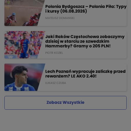
Polonia Bydgoszcz – Polonia Piła: Typy
i kursy (06.08.2026)
MATEUSZ DOMANSKI
Jaki Raków Częstochowa zobaczymy
dzisiaj w starciu ze szwedzkim
Hammarby? Gramy o 205 PLN!
PIOTR KOZIEL
Lech Poznań wypracuje zaliczkę przed
rewanżem? LE AKO 2.40!
ŁUKASZ CZUBA
Zobacz Wszystkie