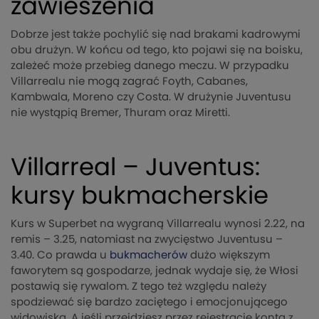
zawieszenia
Dobrze jest także pochylić się nad brakami kadrowymi
obu drużyn. W końcu od tego, kto pojawi się na boisku,
zależeć może przebieg danego meczu. W przypadku
Villarrealu nie mogą zagrać Foyth, Cabanes,
Kambwala, Moreno czy Costa. W drużynie Juventusu
nie wystąpią Bremer, Thuram oraz Miretti.
Villarreal – Juventus:
kursy bukmacherskie
Kurs w Superbet na wygraną Villarrealu wynosi 2.22, na
remis – 3.25, natomiast na zwycięstwo Juventusu –
3.40. Co prawda u
bukmacherów
dużo większym
faworytem są gospodarze, jednak wydaje się, że Włosi
postawią się rywalom. Z tego też względu należy
spodziewać się bardzo zaciętego i emocjonującego
widowiska. A jeśli przejdziesz przez rejestrację konta z