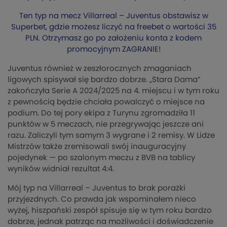
Ten typ na mecz Villarreal – Juventus obstawisz w
Superbet, gdzie możesz liczyć na freebet o wartości 35
PLN. Otrzymasz go po założeniu konta z kodem
promocyjnym ZAGRANIE!
Juventus również w zeszłorocznych zmaganiach
ligowych spisywał się bardzo dobrze. „Stara Dama”
zakończyła Serie A 2024/2025 na 4. miejscu i w tym roku
z pewnością będzie chciała powalczyć o miejsce na
podium. Do tej pory ekipa z Turynu zgromadziła 11
punktów w 5 meczach, nie przegrywając jeszcze ani
razu. Zaliczyli tym samym 3 wygrane i 2 remisy. W Lidze
Mistrzów także zremisowali swój inauguracyjny
pojedynek — po szalonym meczu z BVB na tablicy
wyników widniał rezultat 4:4.
Mój typ na Villarreal – Juventus to brak porażki
przyjezdnych. Co prawda jak wspominałem nieco
wyżej, hiszpański zespół spisuje się w tym roku bardzo
dobrze, jednak patrząc na możliwości i doświadczenie