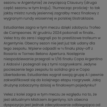
sezonu w Argentynie) ze zwycięzcą Clausury (druga
część sezonu w tym kraju). Tłumacząc prościej- to tak
jakby mistrz rundy jesiennej zagrałby mecz finałowy z
wygranym rundy wiosennej w polskiej Ekstraklasie.
Estudiantes zagra w tym meczu dzięki zdobyciu Trofeo
de Campeones. W grudniu 2024 pokonali w finale…
Velez trzy do zera i sięgnęli po to prestiżowe trofeum w
Argentynie. Obecny sezon nie jest już tak udany dla
tego zespołu. Wpierw odpadli w ⅛ finału play-off z
Rosario w Torneo Betano Apertura. Następnie
niespodziewanie przegrali w 1/16 finału Copa Argentina
z Aldosivi i pożegnali się z tymi rozgrywkami. Jedyne
pocieszenie tego zespołu to solidna gra w Copa
Libertadores. Estudiantes wygrał swoją grupę A i pewnie
zakwalifikował się do kolejnego etapu rozgrywek. Jaką
drużynę zobaczymy dzisiaj w finałowym pojedynku?
Velez z kolei zagra w tym meczu ze względu na to, że
jest aktualnym Mistrzem Argentyny. Ich obecna
dyspozycja jest jednak zdecydowanie odbiegająca od