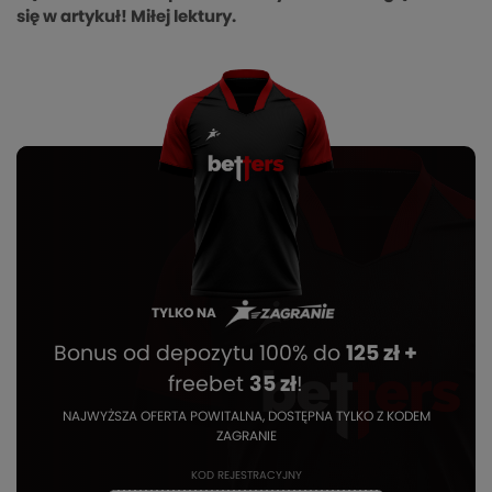
się w artykuł! Miłej lektury.
TYLKO NA
Bonus od depozytu 100% do
125 zł +
freebet
35 zł
!
NAJWYŻSZA OFERTA POWITALNA, DOSTĘPNA TYLKO Z KODEM
ZAGRANIE
KOD REJESTRACYJNY