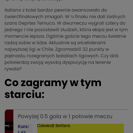
Italiano z kolei bardzo pewnie awansowało do
ćwierćfinałowych zmagań. W ⅛ finału nie dali żadnych
szans Deprtes Temuco. W dwumeczu wygrali cztery do
jednego i nie pozostawili złudzeń, która ekipa jest w tym
momencie lepsza. Ogólnie goście tego meczu świetnie
radzą sobie w lidze. Aktualnie są wiceliderami
najwyższej ligi w Chile. Zgromadzili 32 punkty w
piętnastu rozegranych bataliach ligowych. Czy dziś
potwierdzą swoją wysoką dyspozycję na terenie
rywala?
Co zagramy w tym
starciu:
Powyżej 0.5 gola w 1 połowie meczu
Odwiedź
Betters
Kurs:
1.42