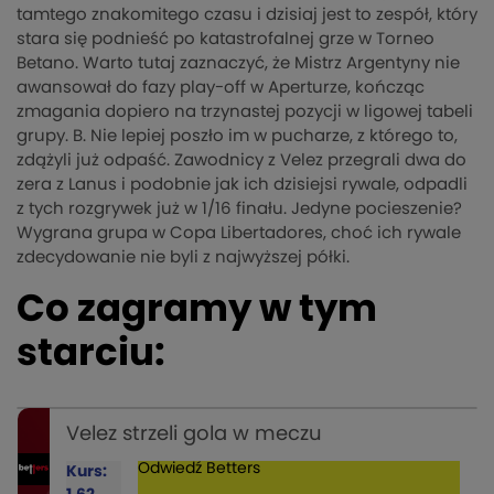
tamtego znakomitego czasu i dzisiaj jest to zespół, który
stara się podnieść po katastrofalnej grze w Torneo
Betano. Warto tutaj zaznaczyć, że Mistrz Argentyny nie
awansował do fazy play-off w Aperturze, kończąc
zmagania dopiero na trzynastej pozycji w ligowej tabeli
grupy. B. Nie lepiej poszło im w pucharze, z którego to,
zdążyli już odpaść. Zawodnicy z Velez przegrali dwa do
zera z Lanus i podobnie jak ich dzisiejsi rywale, odpadli
z tych rozgrywek już w 1/16 finału. Jedyne pocieszenie?
Wygrana grupa w Copa Libertadores, choć ich rywale
zdecydowanie nie byli z najwyższej półki.
Co zagramy w tym
starciu:
Velez strzeli gola w meczu
Odwiedź
Betters
Kurs: