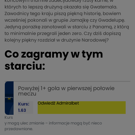
końcowym triumfie zadecydowały rzuty karne, w
których to lepszą drużyną okazała się Gwatemala.
Zawodnicy tego kraju piszą piękną historię, bowiem
wcześniej pokonali w grupie Jamajkę czy Gwadelupę.
Jedyną porażkę zanotowali w starciu z Panamą, z którą
to minimalnie przegrali jeden zero. Czy dziś dopiszą
kolejny piękny rozdział w drużynie Narodowej?
Co zagramy w tym
starciu:
Powyżej 1+ gola w pierwszej połowie
meczu
Odwiedź
Admiralbet
Kurs:
1.63
Kurs
y mogą ulec zmianie – informacje mogą być nieco
przedawnione.