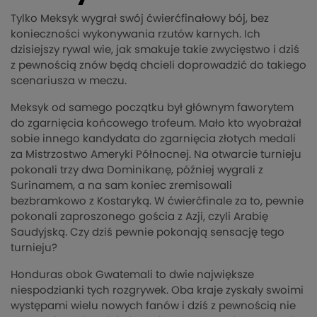
Tylko Meksyk wygrał swój ćwierćfinałowy bój, bez
konieczności wykonywania rzutów karnych. Ich
dzisiejszy rywal wie, jak smakuje takie zwycięstwo i dziś
z pewnością znów będą chcieli doprowadzić do takiego
scenariusza w meczu.
Meksyk od samego początku był głównym faworytem
do zgarnięcia końcowego trofeum. Mało kto wyobrażał
sobie innego kandydata do zgarnięcia złotych medali
za Mistrzostwo Ameryki Północnej. Na otwarcie turnieju
pokonali trzy dwa Dominikanę, później wygrali z
Surinamem, a na sam koniec zremisowali
bezbramkowo z Kostaryką. W ćwierćfinale za to, pewnie
pokonali zaproszonego gościa z Azji, czyli Arabię
Saudyjską. Czy dziś pewnie pokonają sensację tego
turnieju?
Honduras obok Gwatemali to dwie największe
niespodzianki tych rozgrywek. Oba kraje zyskały swoimi
występami wielu nowych fanów i dziś z pewnością nie