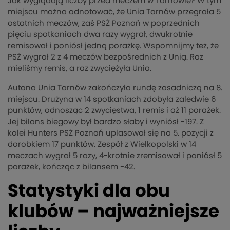
Jak wyglądają liczby przed meczem w Tarnowie? W tym
miejscu można odnotować, że Unia Tarnów przegrała 5
ostatnich meczów, zaś PSŻ Poznań w poprzednich
pięciu spotkaniach dwa razy wygrał, dwukrotnie
remisował i poniósł jedną porażkę. Wspomnijmy też, że
PSŻ wygrał 2 z 4 meczów bezpośrednich z Unią. Raz
mieliśmy remis, a raz zwyciężyła Unia.
Autona Unia Tarnów zakończyła rundę zasadniczą na 8.
miejscu. Drużyna w 14 spotkaniach zdobyła zaledwie 6
punktów, odnosząc 2 zwycięstwa, 1 remis i aż 11 porażek.
Jej bilans biegowy był bardzo słaby i wyniósł -197. Z
kolei Hunters PSŻ Poznań uplasował się na 5. pozycji z
dorobkiem 17 punktów. Zespół z Wielkopolski w 14
meczach wygrał 5 razy, 4-krotnie zremisował i poniósł 5
porażek, kończąc z bilansem -42.
Statystyki dla obu
klubów – najważniejsze