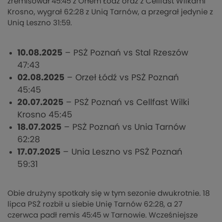
zremisował 45:45 z Orłem Łódź oraz z Cellfast Wilkami
Krosno, wygrał 62:28 z Unią Tarnów, a przegrał jedynie z
Unią Leszno 31:59.
10.08.2025
– PSŻ Poznań vs Stal Rzeszów
47:43
02.08.2025
– Orzeł Łódź vs PSŻ Poznań
45:45
20.07.2025
– PSŻ Poznań vs Cellfast Wilki
Krosno 45:45
18.07.2025
– PSŻ Poznań vs Unia Tarnów
62:28
17.07.2025
– Unia Leszno vs PSŻ Poznań
59:31
Obie drużyny spotkały się w tym sezonie dwukrotnie. 18
lipca PSŻ rozbił u siebie Unię Tarnów 62:28, a 27
czerwca padł remis 45:45 w Tarnowie. Wcześniejsze