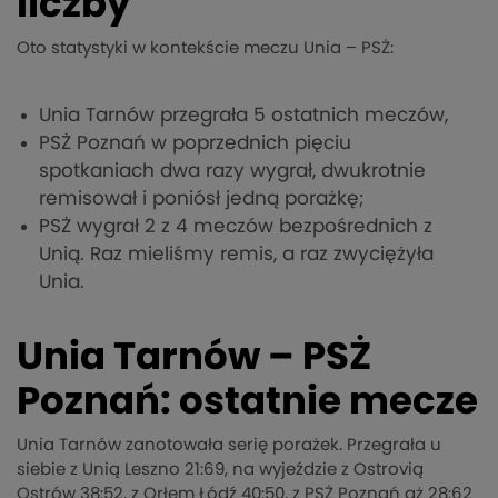
liczby
Oto statystyki w kontekście meczu Unia – PSŻ:
Unia Tarnów przegrała 5 ostatnich meczów,
PSŻ Poznań w poprzednich pięciu
spotkaniach dwa razy wygrał, dwukrotnie
remisował i poniósł jedną porażkę;
PSŻ wygrał 2 z 4 meczów bezpośrednich z
Unią. Raz mieliśmy remis, a raz zwyciężyła
Unia.
Unia Tarnów – PSŻ
Poznań: ostatnie mecze
Unia Tarnów zanotowała serię porażek. Przegrała u
siebie z Unią Leszno 21:69, na wyjeździe z Ostrovią
Ostrów 38:52, z Orłem Łódź 40:50, z PSŻ Poznań aż 28:62