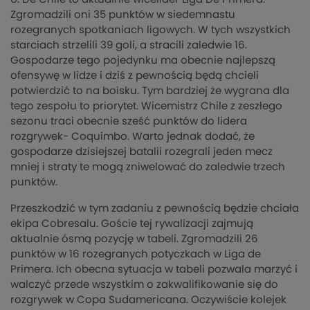
Zgromadzili oni 35 punktów w siedemnastu
rozegranych spotkaniach ligowych. W tych wszystkich
starciach strzelili 39 goli, a stracili zaledwie 16.
Gospodarze tego pojedynku ma obecnie najlepszą
ofensywę w lidze i dziś z pewnością będą chcieli
potwierdzić to na boisku. Tym bardziej że wygrana dla
tego zespołu to priorytet. Wicemistrz Chile z zeszłego
sezonu traci obecnie sześć punktów do lidera
rozgrywek- Coquimbo. Warto jednak dodać, że
gospodarze dzisiejszej batalii rozegrali jeden mecz
mniej i straty te mogą zniwelować do zaledwie trzech
punktów.
Przeszkodzić w tym zadaniu z pewnością będzie chciała
ekipa Cobresalu. Goście tej rywalizacji zajmują
aktualnie ósmą pozycję w tabeli. Zgromadzili 26
punktów w 16 rozegranych potyczkach w Liga de
Primera. Ich obecna sytuacja w tabeli pozwala marzyć i
walczyć przede wszystkim o zakwalifikowanie się do
rozgrywek w Copa Sudamericana. Oczywiście kolejek