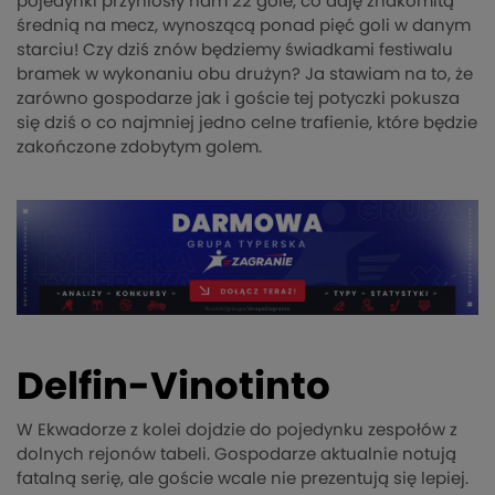
pojedynki przyniosły nam 22 gole, co daję znakomitą
średnią na mecz, wynoszącą ponad pięć goli w danym
starciu! Czy dziś znów będziemy świadkami festiwalu
bramek w wykonaniu obu drużyn? Ja stawiam na to, że
zarówno gospodarze jak i goście tej potyczki pokusza
się dziś o co najmniej jedno celne trafienie, które będzie
zakończone zdobytym golem.
Delfin-Vinotinto
W Ekwadorze z kolei dojdzie do pojedynku zespołów z
dolnych rejonów tabeli. Gospodarze aktualnie notują
fatalną serię, ale goście wcale nie prezentują się lepiej.