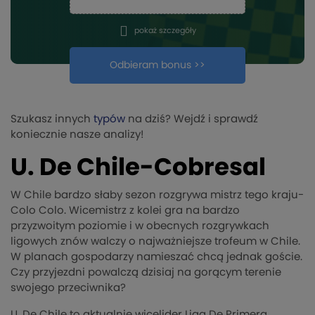
pokaż szczegóły
Odbieram bonus >>
Szukasz innych
typów
na dziś? Wejdź i sprawdź
koniecznie nasze analizy!
U. De Chile-Cobresal
W Chile bardzo słaby sezon rozgrywa mistrz tego kraju-
Colo Colo. Wicemistrz z kolei gra na bardzo
przyzwoitym poziomie i w obecnych rozgrywkach
ligowych znów walczy o najważniejsze trofeum w Chile.
W planach gospodarzy namieszać chcą jednak goście.
Czy przyjezdni powalczą dzisiaj na gorącym terenie
swojego przeciwnika?
U. De Chile to aktualnie wicelider Liga De Primera.