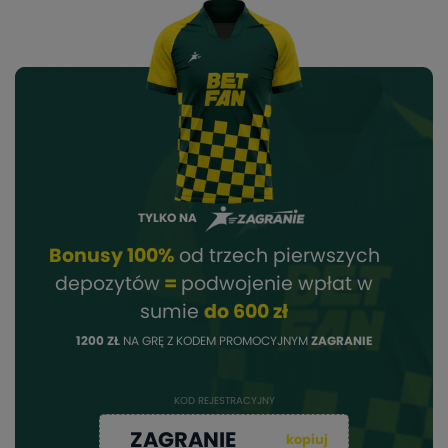
TYLKO NA
Bonusy 100%
od trzech pierwszych
depozytów
=
podwojenie wpłat w
sumie
do 600 zł
1200 ZŁ
NA GRĘ Z KODEM PROMOCYJNYM
ZAGRANIE
KOD REJESTRACYJNY
ZAGRANIE
kopiuj