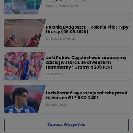
DANIEL LEWANDOWSKI
Polonia Bydgoszcz – Polonia Piła: Typy
i kursy (06.08.2026)
MATEUSZ DOMANSKI
Jaki Raków Częstochowa zobaczymy
dzisiaj w starciu ze szwedzkim
Hammarby? Gramy o 205 PLN!
PIOTR KOZIEL
Lech Poznań wypracuje zaliczkę przed
rewanżem? LE AKO 2.40!
ŁUKASZ CZUBA
Zobacz Wszystkie