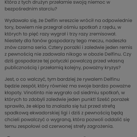
Która z tych drużyn przełamie swoją niemoc w
bezpośrednim starciu?
Wydawało się, że Delfin wreszcie wrócił na odpowiednie
tory, bowiem nie przegrał ośmiu spotkań z rzędu, w
których to pięć razy wygrał i trzy razy zremisował.
Niestety dla fanów gospodarzy tego meczu, nadeszła
znów czarna seria. Cztery porażki i zaledwie jeden remis
z pewnością nie zadowala nikogo w obozie Delfinu. Czy
dziś gospodarze tej potyczki powalczą przed własną
publicznością i przełamią kolejny, poważny kryzys?
Jest, o co walczyć, tym bardziej że rywalem Delfinu
będzie zespół, który również ma swoje bardzo poważne
kłopoty. Vinotinto nie wygrało od siedmiu spotkań, w
których to zdobyli zaledwie jeden punkt! Sześć porażek
sprawiło, że ekipa ta znalazła się tuż przed strefą
spadkową ekwadorskiej ligi i dziś z pewnością będą
chcieli powalczyć o wygraną, która pozwoli oddalić się
temu zespołowi od czerwonej strefy zagrożenia.