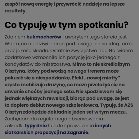
zespół nową energię i przywrócić nadzieje na lepsze
rezultaty.
Co typuję w tym spotkaniu?
Zdaniem
bukmacherów
faworytem tego starcia jest
Warta, co nie dziwi biorąc pod uwagę ich solidną formę
oraz jakość składu. Ostatnie zwycięstwo nad Norwidem
dodatkowo wzmocniło ich pozycję jako jednego z
kandydatów do mistrzostwa.
Mimo to nie skreślałbym
Olsztyna, który pod wodzą nowego trenera może
pokusić się o niespodziankę. Efekt „nowej miotły”
często mobilizuje drużynę, co może przełożyć się na
urwanie choćby jednego seta. Nie spodziewam się
jednak większych rewelacji, biorąc pod uwagę, że jest
to dopiero debiut nowego szkoleniowca. Typuję, że AZS
Olsztyn zdobędzie dokładnie jeden set w tym meczu.
Zachęcam do regularnego obserwowania
zakładki
typy dnia
lub do sprawdzenia
innych
siatkarskich propozycji na Zagranie
.