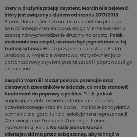
Stery w drużynie przejął asystent, Marcin Mierzejewski,
który jest związany z klubem od sezonu 2017/2018.
Prezes klubu ogłosił, że na ten moment nie planują
szukać innego szkoleniowca, dając Mierzejewskiemu
szansę na wyprowadzenie drużyny na prostą.
Polak
doskonale zna zespół, co może być jego atutem w tej
trudnej sytuacji.
Warto przypomnieć historię Piotra
Grabana w Projekcie Warszawa, który również jako
dotychczasowy asystent przejął zespół i poprowadził go
z sukcesami.
Zespół z Warmii i Mazur posiada potencjał oraz
ciekawych zawodników w składzie, co może stanowić
fundament do poprawy wyników.
Plotki jednak
sugerują, że klub rozważa zatrudnienie bardziej
doświadczonego szkoleniowca – na liście kandydatów
wymienia się Igora Juricia, selekcjonera reprezentacji
Chorwacji, oraz Emanuele Zaniniego, trenera
reprezentacji Belgii.
Na razie jednak Marcin
Mierzejewski ma przed sobą szansę, aby tchnąć w