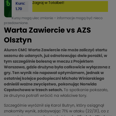
Zagraj w Totalbet!
Kurs:
1.70
Kursy mogą ulec zmianie – informacje mogą być nieco
przedawnione.
Warta Zawiercie vs AZS
Olsztyn
Aluron CMC Warta Zawiercie nie może zaliczyć startu
sezonu do udanych, już odnotowując dwie porażki, w
tym szczególnie bolesną w meczu z Projektem
Warszawa, gdzie drużyna była całkowicie wyłączona z
gry. Ten wynik nie napawał optymizmem, jednak w
ostatniej kolejce podopieczni Michała Winiarskiego
odnieśli ważne zwycięstwo, pokonując Norwida
Częstochowa w trzech setach.
To spotkanie pokazało,
że drużyna potrafi wrócić na właściwe tory.
Szczególnie wyróżnił się Karol Butryn, który osiągnął
znakomity wynik, zdobywając 71% w ataku (22/31), co z