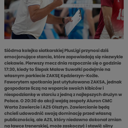
Siódma kolejka siatkarskiej PlusLigi przynosi dziś
emocjonujące starcia, które zapowiadają się niezwykle
ciekawie. Pierwszy mecz dnia rozpocznie się o godzinie
17:30, kiedy to Ślepsk Malow Suwałki podejmie na
własnym parkiecie ZAKSĘ Kędzierzyn-Koźle.
Faworytem spotkania jest utytułowana ZAKSA, jednak
gospodarze liczą na wsparcie swoich kibiców i
niespodziankę w starciu z jedną z najlepszych drużyn w
Polsce. O 20:30 do akcji wejdą zespoły Aluron CMC
Warta Zawiercie i AZS Olsztyn. Zawiercianie będą
chcieli udowodnić swoją dominację przed własną
publicznością, ale AZS, który niedawno dokonał zmian
na ławce trenerskiej, może zaskoczyć i stawić silny