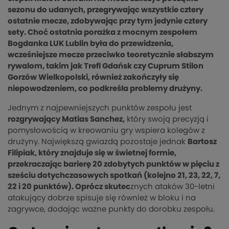
sezonu do udanych, przegrywając wszystkie cztery
ostatnie mecze, zdobywając przy tym jedynie cztery
sety. Choć ostatnia porażka z mocnym zespołem
Bogdanka LUK Lublin była do przewidzenia,
wcześniejsze mecze przeciwko teoretycznie słabszym
rywalom, takim jak Trefl Gdańsk czy Cuprum Stilon
Gorzów Wielkopolski, również zakończyły się
niepowodzeniem, co podkreśla problemy drużyny.
Jednym z najpewniejszych punktów zespołu jest
rozgrywający Matias Sanchez,
który swoją precyzją i
pomysłowością w kreowaniu gry wspiera kolegów z
drużyny. Największą gwiazdą pozostaje jednak
Bartosz
Filipiak, który znajduje się w świetnej formie,
przekraczając barierę 20 zdobytych punktów w pięciu z
sześciu dotychczasowych spotkań (kolejno 21, 23, 22, 7,
22 i 20 punktów). Oprócz skutec
znych ataków 30-letni
atakujący dobrze spisuje się również w bloku i na
zagrywce, dodając ważne punkty do dorobku zespołu.