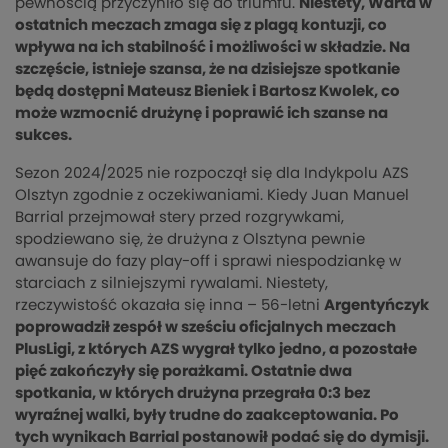
pewnością przyczyniło się do triumfu.
Niestety, Warta w
ostatnich meczach zmaga się z plagą kontuzji, co
wpływa na ich stabilność i możliwości w składzie. Na
szczęście, istnieje szansa, że na dzisiejsze spotkanie
będą dostępni Mateusz Bieniek i Bartosz Kwolek, co
może wzmocnić drużynę i poprawić ich szanse na
sukces.
Sezon 2024/2025 nie rozpoczął się dla Indykpolu AZS
Olsztyn zgodnie z oczekiwaniami. Kiedy Juan Manuel
Barrial przejmował stery przed rozgrywkami,
spodziewano się, że drużyna z Olsztyna pewnie
awansuje do fazy play-off i sprawi niespodziankę w
starciach z silniejszymi rywalami. Niestety,
rzeczywistość okazała się inna – 56-letni
Argentyńczyk
poprowadził zespół w sześciu oficjalnych meczach
PlusLigi, z których AZS wygrał tylko jedno, a pozostałe
pięć zakończyły się porażkami. Ostatnie dwa
spotkania, w których drużyna przegrała 0:3 bez
wyraźnej walki, były trudne do zaakceptowania. Po
tych wynikach Barrial postanowił podać się do dymisji.