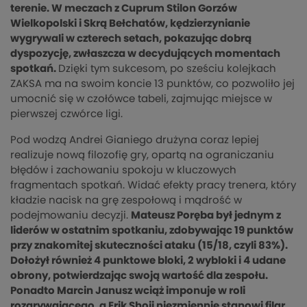
terenie. W meczach z Cuprum Stilon Gorzów
Wielkopolski i Skrą Bełchatów, kędzierzynianie
wygrywali w czterech setach, pokazując dobrą
dyspozycję, zwłaszcza w decydujących momentach
spotkań.
Dzięki tym sukcesom, po sześciu kolejkach
ZAKSA ma na swoim koncie 13 punktów, co pozwoliło jej
umocnić się w czołówce tabeli, zajmując miejsce w
pierwszej czwórce ligi.
Pod wodzą Andrei Gianiego drużyna coraz lepiej
realizuje nową filozofię gry, opartą na ograniczaniu
błędów i zachowaniu spokoju w kluczowych
fragmentach spotkań. Widać efekty pracy trenera, który
kładzie nacisk na grę zespołową i mądrość w
podejmowaniu decyzji.
Mateusz Poręba był jednym z
liderów w ostatnim spotkaniu, zdobywając 19 punktów
przy znakomitej skuteczności ataku (15/18, czyli 83%).
Dołożył również 4 punktowe bloki, 2 wybloki i 4 udane
obrony, potwierdzając swoją wartość dla zespołu.
Ponadto Marcin Janusz wciąż imponuje w roli
rozgrywającego, a Erik Shoji niezmiennie stanowi filar