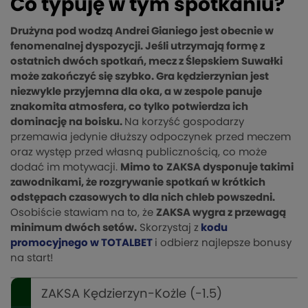
Co typuję w tym spotkaniu?
Drużyna pod wodzą Andrei Gianiego jest obecnie w
fenomenalnej dyspozycji. Jeśli utrzymają formę z
ostatnich dwóch spotkań, mecz z Ślepskiem Suwałki
może zakończyć się szybko. Gra kędzierzynian jest
niezwykle przyjemna dla oka, a w zespole panuje
znakomita atmosfera, co tylko potwierdza ich
dominację na boisku.
Na korzyść gospodarzy
przemawia jedynie dłuższy odpoczynek przed meczem
oraz występ przed własną publicznością, co może
dodać im motywacji.
Mimo to
ZAKSA dysponuje takimi
zawodnikami, że rozgrywanie spotkań w krótkich
odstępach czasowych to dla nich chleb powszedni.
Osobiście stawiam na to, że
ZAKSA wygra z przewagą
minimum dwóch setów.
Skorzystaj z
kodu
promocyjnego w TOTALBET
i odbierz najlepsze bonusy
na start!
ZAKSA Kędzierzyn-Kożle (-1.5)