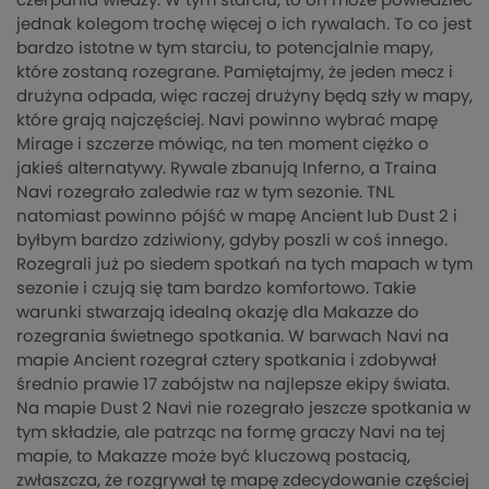
czerpania wiedzy. W tym starciu, to on może powiedzieć
jednak kolegom trochę więcej o ich rywalach. To co jest
bardzo istotne w tym starciu, to potencjalnie mapy,
które zostaną rozegrane. Pamiętajmy, że jeden mecz i
drużyna odpada, więc raczej drużyny będą szły w mapy,
które grają najczęściej. Navi powinno wybrać mapę
Mirage i szczerze mówiąc, na ten moment ciężko o
jakieś alternatywy. Rywale zbanują Inferno, a Traina
Navi rozegrało zaledwie raz w tym sezonie. TNL
natomiast powinno pójść w mapę Ancient lub Dust 2 i
byłbym bardzo zdziwiony, gdyby poszli w coś innego.
Rozegrali już po siedem spotkań na tych mapach w tym
sezonie i czują się tam bardzo komfortowo. Takie
warunki stwarzają idealną okazję dla Makazze do
rozegrania świetnego spotkania. W barwach Navi na
mapie Ancient rozegrał cztery spotkania i zdobywał
średnio prawie 17 zabójstw na najlepsze ekipy świata.
Na mapie Dust 2 Navi nie rozegrało jeszcze spotkania w
tym składzie, ale patrząc na formę graczy Navi na tej
mapie, to Makazze może być kluczową postacią,
zwłaszcza, że rozgrywał tę mapę zdecydowanie częściej