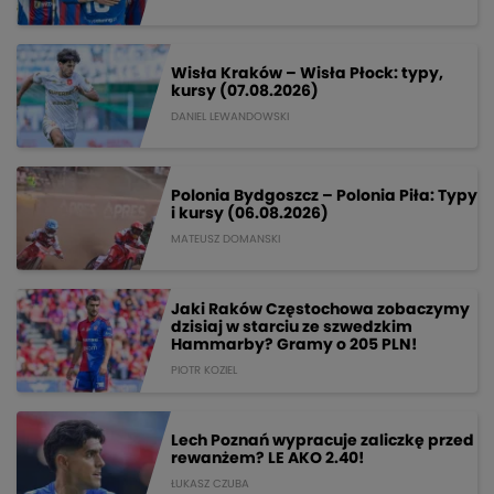
Wisła Kraków – Wisła Płock: typy,
kursy (07.08.2026)
DANIEL LEWANDOWSKI
Polonia Bydgoszcz – Polonia Piła: Typy
i kursy (06.08.2026)
MATEUSZ DOMANSKI
Jaki Raków Częstochowa zobaczymy
dzisiaj w starciu ze szwedzkim
Hammarby? Gramy o 205 PLN!
PIOTR KOZIEL
Lech Poznań wypracuje zaliczkę przed
rewanżem? LE AKO 2.40!
ŁUKASZ CZUBA