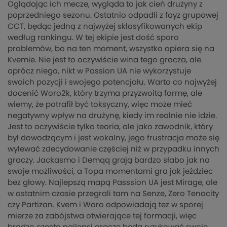
Oglądając ich mecze, wygląda to jak cień drużyny z
poprzedniego sezonu. Ostatnio odpadli z fayz grupowej
CCT, będąc jedną z najwyżej sklasyfikowanych ekip
według rankingu. W tej ekipie jest dość sporo
problemów, bo na ten moment, wszystko opiera się na
Kvemie. Nie jest to oczywiście wina tego gracza, ale
oprócz niego, nikt w Passion UA nie wykorzystuje
swoich pozycji i swojego potencjału. Warto co najwyżej
docenić Woro2k, który trzyma przyzwoitą formę, ale
wiemy, że potrafił być toksyczny, więc może mieć
negatywny wpływ na drużynę, kiedy im realnie nie idzie.
Jest to oczywiście tylko teoria, ale jako zawodnik, który
był dowodzącym i jest wokalny, jego frustracja może się
wylewać zdecydowanie częściej niż w przypadku innych
graczy. Jackasmo i Demqq grają bardzo słabo jak na
swoje możliwości, a Topa momentami gra jak jeździec
bez głowy. Najlepszą mapą Passsion UA jest Mirage, ale
w ostatnim czasie przegrali tam na Senze, Zero Tenacity
czy Partizan. Kvem i Woro odpowiadają tez w sporej
mierze za zabójstwa otwierające tej formacji, więc