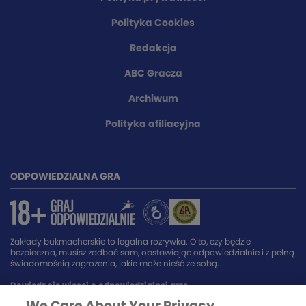
Polityka Cookies
Redakcja
ABC Gracza
Archiwum
Polityka afiliacyjna
ODPOWIEDZIALNA GRA
Zakłady bukmacherskie to legalna rozrywka. O to, czy będzie
bezpieczna, musisz zadbać sam, obstawiając odpowiedzialnie i z pełną
świadomością zagrożenia, jakie może nieść ze sobą.
Dowiedz się więcej o odpowiedzialnej grze.