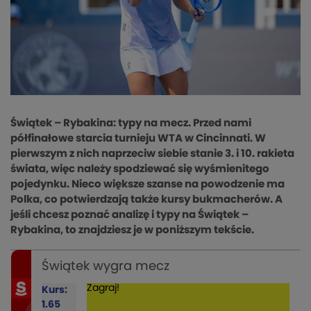
Świątek – Rybakina: typy na mecz. Przed nami
półfinałowe starcia turnieju WTA w Cincinnati. W
pierwszym z nich naprzeciw siebie stanie 3. i 10. rakieta
świata, więc należy spodziewać się wyśmienitego
pojedynku. Nieco większe szanse na powodzenie ma
Polka, co potwierdzają także kursy bukmacherów. A
jeśli chcesz poznać analizę i typy na Świątek –
Rybakina, to znajdziesz je w poniższym tekście.
Świątek wygra mecz
Zagraj!
Kurs:
1.65