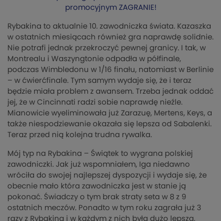
promocyjnym ZAGRANIE!
Rybakina to aktualnie 10. zawodniczka świata. Kazaszka
w ostatnich miesiącach również gra naprawdę solidnie.
Nie potrafi jednak przekroczyć pewnej granicy. I tak, w
Montrealu i Waszyngtonie odpadła w półfinale,
podczas Wimbledonu w 1/16 finału, natomiast w Berlinie
– w ćwierćfinale. Tym samym wydaje się, że i teraz
będzie miała problem z awansem. Trzeba jednak oddać
jej, że w Cincinnati radzi sobie naprawdę nieźle.
Mianowicie wyeliminowała już Zarazuę, Mertens, Keys, a
także niespodziewanie okazała się lepsza od Sabalenki.
Teraz przed nią kolejna trudna rywalka.
Mój typ na Rybakina – Świątek to wygrana polskiej
zawodniczki. Jak już wspomniałem, Iga niedawno
wróciła do swojej najlepszej dyspozycji i wydaje się, że
obecnie mało która zawodniczka jest w stanie ją
pokonać. Świadczy o tym brak straty seta w 8 z 9
ostatnich meczów. Ponadto w tym roku zagrała już 3
razy z Rybakiną i w każdym z nich była dużo lepsza,