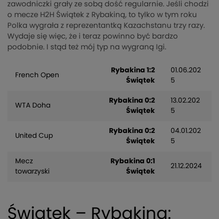
zawodniczki grały ze sobą dość regularnie. Jeśli chodzi
o mecze H2H Świątek z Rybakiną, to tylko w tym roku
Polka wygrała z reprezentantką Kazachstanu trzy razy.
Wydaje się więc, że i teraz powinno być bardzo
podobnie. I stąd też mój typ na wygraną Igi.
Rybakina 1:2
01.06.202
French Open
Świątek
5
Rybakina 0:2
13.02.202
WTA Doha
Świątek
5
Rybakina 0:2
04.01.202
United Cup
Świątek
5
Mecz
Rybakina 0:1
21.12.2024
towarzyski
Świątek
Świątek – Rybakina: