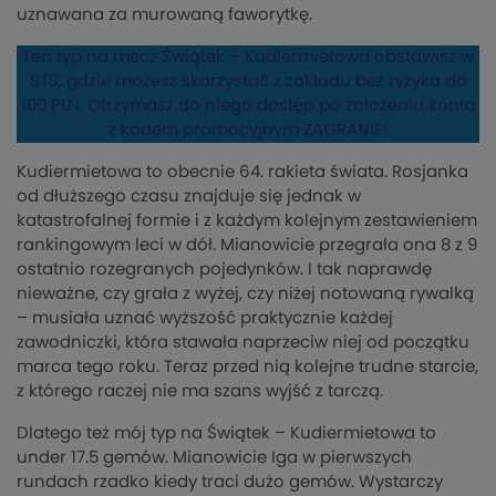
uznawana za murowaną faworytkę.
Ten typ na mecz Świątek – Kudiermietowa obstawisz w
STS, gdzie możesz skorzystać z zakładu bez ryzyka do
100 PLN. Otrzymasz do niego dostęp po założeniu konta
z kodem promocyjnym ZAGRANIE!
Kudiermietowa to obecnie 64. rakieta świata. Rosjanka
od dłuższego czasu znajduje się jednak w
katastrofalnej formie i z każdym kolejnym zestawieniem
rankingowym leci w dół. Mianowicie przegrała ona 8 z 9
ostatnio rozegranych pojedynków. I tak naprawdę
nieważne, czy grała z wyżej, czy niżej notowaną rywalką
– musiała uznać wyższość praktycznie każdej
zawodniczki, która stawała naprzeciw niej od początku
marca tego roku. Teraz przed nią kolejne trudne starcie,
z którego raczej nie ma szans wyjść z tarczą.
Dlatego też mój typ na Świątek – Kudiermietowa to
under 17.5 gemów. Mianowicie Iga w pierwszych
rundach rzadko kiedy traci dużo gemów. Wystarczy