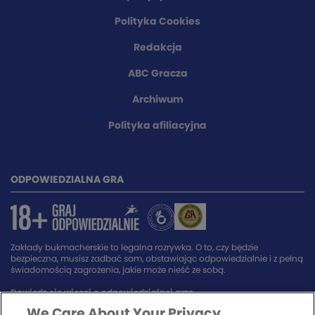
Polityka Cookies
Redakcja
ABC Gracza
Archiwum
Polityka afiliacyjna
ODPOWIEDZIALNA GRA
Zakłady bukmacherskie to legalna rozrywka. O to, czy będzie
bezpieczna, musisz zadbać sam, obstawiając odpowiedzialnie i z pełną
świadomością zagrożenia, jakie może nieść ze sobą.
Dowiedz się więcej o odpowiedzialnej grze.
We Care About Your Privacy