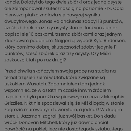
koncie. Dołożył do tego dwie zbiórki oraz jedną asystę,
ale zaimponował skutecznością na poziomie 71%. Cała
pierwsza piątka znalazła się powyżej wyniku
dwucyfrowego. Jonas Valanciunas zdobył 18 punktów,
sześć zbiórek oraz trzy asysty. Jaren Jackson Junior
popisał się 16 oczkami, trzema zbiórkami oraz jednym
kluczowym podaniem. Najgorzej wypadł Kyle Anderson,
który pomimo dobrej skuteczności zdobył jedynie 11
punktów, sześć zbiórek oraz trzy asysty. Czy Miśki
zaskoczą Utah po raz drugi?
Przed chwilą skończyłem swoją pracę na studia na
temat trzęsień ziemi w Utah, które związane są
uskokiem Wasatch. Zapomniałem tam jednak
wspomnieć, że w ostatnim czasie innym źródłem
trzęsienia była porażka w pierwszym meczu z Memphis
Grizzlies. Nikt nie spodziewał się, że Miśki będą w stanie
zagrozić murowanym faworytom, a jednak! W drugim
starciu Jazzmani zagrali już swój basket. Do składu
wrócił Donovan Mitchell, który już dawno chciał
powrócić na pakiet, lecz nie dostał zgody sztabu. Jego