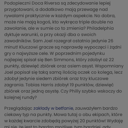
Podopieczni Doca Riversa są zdecydowanie lepiej
przygotowani, a dodatkowo mają przewagę nad
rywalami praktycznie w każdym aspekcie. No dobra,
może nie mają kogoś, kto wykręca triple double na
zawołanie, ale w sumie co to zmienia? Philadelphia
dyktuje warunki, a przy okazji dba o swoich
zawodników. Sam Joel rozegrał ostatnio jedynie 26
minut! Kluczowi gracze są naprawdę wypoczęci i żądni
gry o najwyższe cele. W poprzednim pojedynku
najlepiej spisał się Ben Simmons, który zdobył aż 22
punkty, dziewięć zbiórek oraz osiem asyst. Wspomniany
Joel popisał się taką samą ilością oczek co kolega, lecz
zdobył jedynie siedem zbiórek oraz trzy kluczowe
zagrania. Tobias Harris zdobył 19 punktów, dziewięć
zbiórek oraz jedną asystę. Czy Philly szybko wskoczy do
kolejnej rundy?
Przeglądając
zakłady w betfanie
, zauważyłem bardzo
ciekawy typ na punkty. Mowa tutaj o obu ekipach, które
w każdej kwarcie zdobędą powyżej 20 punktów! Wydaję
mi się, że jest to bardzo możliwe, tym bardziej, gdy