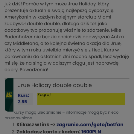
już dziś! Pomóc w tym może Jrue Holiday, który
prezentuje aktualnie swoją najlepszą dyspozycję.
Amerykanin w każdym kolejnym starciu z Miami
zdobywał double double, dlatego dziś też jako
dodatkowy typ proponuję właśnie to zdarzenie. Mike
Budenholzer nie będzie chciał dziś nadwyrężać Antka
czy Middletona, a to kolejna świetna okazja dla Jrue,
który w tym roku uwielbia mierzyć się z Heat. Kurs w
porównaniu do ostatnich dni mocno spadł, lecz wydaję
mi się, że na singla w dalszym ciągu jest naprawdę
dobry. Powodzenia!
Jrue Holiday double double
Zagraj!
Kurs:
2.85
Kursy mogą ulec zmianie – informacje mogą być nieco
przedawnione.
Klikasz w link ->
zagranie.com/goto/betfan
Zakładasz konto z kodem:
1600PLN