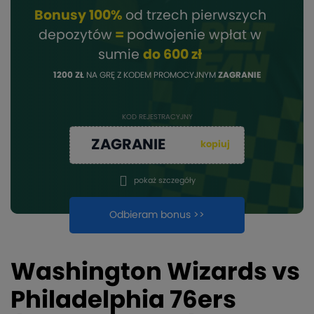
Bonusy 100%
od trzech pierwszych
depozytów
=
podwojenie wpłat w
sumie
do 600 zł
1200 ZŁ
NA GRĘ Z KODEM PROMOCYJNYM
ZAGRANIE
KOD REJESTRACYJNY
ZAGRANIE
kopiuj
pokaż szczegóły
Odbieram bonus >>
Washington Wizards vs
Philadelphia 76ers