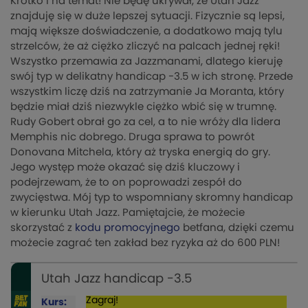
Krótko i na temat! Nie będę ukrywał, że Utah Jazz
znajduję się w duże lepszej sytuacji. Fizycznie są lepsi,
mają większe doświadczenie, a dodatkowo mają tylu
strzelców, że aż ciężko zliczyć na palcach jednej ręki!
Wszystko przemawia za Jazzmanami, dlatego kieruję
swój typ w delikatny handicap -3.5 w ich stronę. Przede
wszystkim liczę dziś na zatrzymanie Ja Moranta, który
będzie miał dziś niezwykle ciężko wbić się w trumnę.
Rudy Gobert obrał go za cel, a to nie wróży dla lidera
Memphis nic dobrego. Druga sprawa to powrót
Donovana Mitchela, który aż tryska energią do gry.
Jego występ może okazać się dziś kluczowy i
podejrzewam, że to on poprowadzi zespół do
zwycięstwa. Mój typ to wspomniany skromny handicap
w kierunku Utah Jazz. Pamiętajcie, że możecie
skorzystać z
kodu promocyjnego
betfana, dzięki czemu
możecie zagrać ten zakład bez ryzyka aż do 600 PLN!
Utah Jazz handicap -3.5
Zagraj!
Kurs: