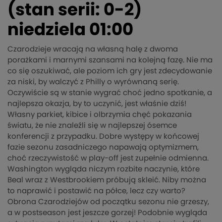
(stan serii: 0-2)
niedziela 01:00
Czarodzieje wracają na własną halę z dwoma
porażkami i marnymi szansami na kolejną fazę. Nie ma
co się oszukiwać, ale poziom ich gry jest zdecydowanie
za niski, by walczyć z Philly o wyrównaną serię.
Oczywiście są w stanie wygrać choć jedno spotkanie, a
najlepsza okazja, by to uczynić, jest właśnie dziś!
Własny parkiet, kibice i olbrzymia chęć pokazania
światu, że nie znaleźli się w najlepszej ósemce
konferencji z przypadku. Dobre występy w końcowej
fazie sezonu zasadniczego napawają optymizmem,
choć rzeczywistość w play-off jest zupełnie odmienna.
Washington wygląda niczym rozbite naczynie, które
Beal wraz z Westbrookiem próbują skleić. Niby można
to naprawić i postawić na półce, lecz czy warto?
Obrona Czarodziejów od początku sezonu nie grzeszy,
a w postseason jest jeszcze gorzej! Podobnie wygląda