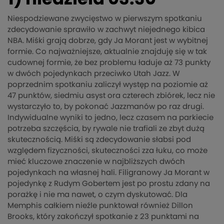
Niespodziewane zwycięstwo w pierwszym spotkaniu
zdecydowanie sprawiło w zachwyt niejednego kibica
NBA. Miśki grają dobrze, gdy Ja Morant jest w wybitnej
formie. Co najważniejsze, aktualnie znajduję się w tak
cudownej formie, że bez problemu ładuje aż 73 punkty
w dwóch pojedynkach przeciwko Utah Jazz. W
poprzednim spotkaniu zaliczył występ na poziomie aż
47 punktów, siedmiu asyst ora czterech zbiórek, lecz nie
wystarczyło to, by pokonać Jazzmanów po raz drugi.
Indywidualne wyniki to jedno, lecz czasem na parkiecie
potrzeba szczęścia, by rywale nie trafiali ze zbyt dużą
skutecznością. Miśki są zdecydowanie słabsi pod
względem fizyczności, skuteczności zza łuku, co może
mieć kluczowe znaczenie w najbliższych dwóch
pojedynkach na własnej hali. Filigranowy Ja Morant w
pojedynkę z Rudym Gobertem jest po prostu zdany na
porażkę i nie ma nawet, o czym dyskutować. Dla
Memphis całkiem nieźle punktował również Dillon
Brooks, który zakończył spotkanie z 23 punktami na