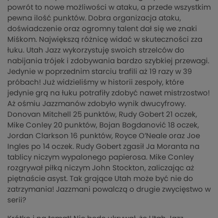
powrót to nowe możliwości w ataku, a przede wszystkim
pewna ilość punktów. Dobra organizacja ataku,
doświadczenie oraz ogromny talent dał się we znaki
Miśkom. Największą różnicę widać w skuteczności zza
łuku. Utah Jazz wykorzystuję swoich strzelców do
nabijania trójek i zdobywania bardzo szybkiej przewagi.
Jedynie w poprzednim starciu trafili aż 19 razy w 39
próbach! Już widzieliśmy w historii zespoły, które
jedynie grą na łuku potrafiły zdobyć nawet mistrzostwo!
Aż ośmiu Jazzmanów zdobyło wynik dwucyfrowy.
Donovan Mitchell 25 punktów, Rudy Gobert 21 oczek,
Mike Conley 20 punktów, Bojan Bogdanović 18 oczek,
Jordan Clarkson 16 punktów, Royce O’Neale oraz Joe
Ingles po 14 oczek. Rudy Gobert zgasił Ja Moranta na
tablicy niczym wypalonego papierosa. Mike Conley
rozgrywał piłką niczym John Stockton, zaliczając aż
piętnaście asyst. Tak grające Utah może być nie do
zatrzymania! Jazzmani powalczą o drugie zwycięstwo w
serii?