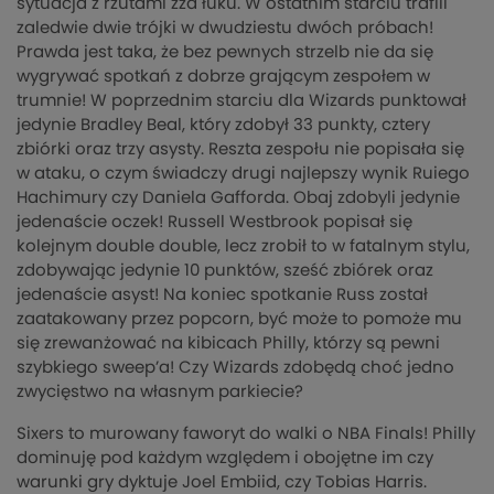
sytuacja z rzutami zza łuku. W ostatnim starciu trafili
zaledwie dwie trójki w dwudziestu dwóch próbach!
Prawda jest taka, że bez pewnych strzelb nie da się
wygrywać spotkań z dobrze grającym zespołem w
trumnie! W poprzednim starciu dla Wizards punktował
jedynie Bradley Beal, który zdobył 33 punkty, cztery
zbiórki oraz trzy asysty. Reszta zespołu nie popisała się
w ataku, o czym świadczy drugi najlepszy wynik Ruiego
Hachimury czy Daniela Gafforda. Obaj zdobyli jedynie
jedenaście oczek! Russell Westbrook popisał się
kolejnym double double, lecz zrobił to w fatalnym stylu,
zdobywając jedynie 10 punktów, sześć zbiórek oraz
jedenaście asyst! Na koniec spotkanie Russ został
zaatakowany przez popcorn, być może to pomoże mu
się zrewanżować na kibicach Philly, którzy są pewni
szybkiego sweep’a! Czy Wizards zdobędą choć jedno
zwycięstwo na własnym parkiecie?
Sixers to murowany faworyt do walki o NBA Finals! Philly
dominuję pod każdym względem i obojętne im czy
warunki gry dyktuje Joel Embiid, czy Tobias Harris.