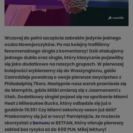
Wczoraj do pełni szczęścia zabrakło jedynie jednego
oczka Nowojorczyków. Po raz kolejny trafiliśmy
fenomenalnego singla z komentarzy! Dziś atakujemy
jednego dubla oraz singla, który klasycznie pojawiłby
się jako dodatkowo na naszych grupach. W pierwszej
kolejności wybierzemy się do Waszyngtonu, gdzie
Czarodzieje powalczą o swoje pierwsze zwycięstwo z
Philadelphią 76ers. Następnie nasz wzrok przeniesie się
do Memphis, gdzie Miśki zmierzą się z Jazzmanami z
Utah. Dodatkowy singiel pojawi się na spotkanie Miami
Heat z Milwaukee Bucks, który odbędzie się już o
godzinie 19:30! Czy Miami zakończy sezon już dziś?
Przekonamy się już w nocy! Pamiętajcie, że możecie
skorzystać z
bonusu
w BETFAN, który oferuje pierwszy
zakład bez ryzyka aż do 600 PLN. Miłej lektury!